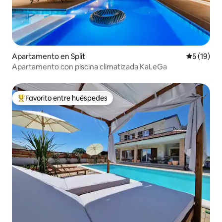
Apartamento en Split
Calificaci
5 (19)
Apartamento con piscina climatizada KaLeGa
Favorito entre huéspedes
Favorito entre huéspedes preferido