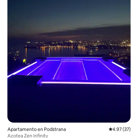
Apartamento en Podstrana
Calificación 
4.97 (37)
Azotea Zen Infinity