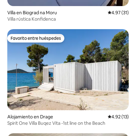
Villa en Biograd na Moru
Calificación 
4.97 (31)
Villa rústica Konfidenca
Favorito entre huéspedes
Favorito entre huéspedes
Alojamiento en Drage
Calificación 
4.92 (13)
Spirit One Villa Buqez Vita -1st line on the Beach