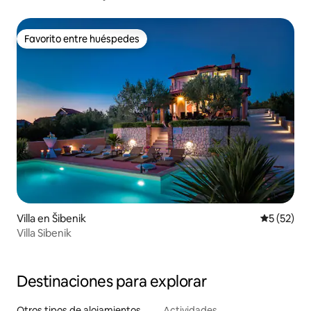
Favorito entre huéspedes
Favorito entre huéspedes
Villa en Šibenik
Calificaci
5 (52)
Villa Sibenik
Destinaciones para explorar
Otros tipos de alojamientos
Actividades