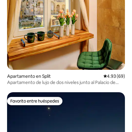
Apartamento en Split
Calificación p
4.93 (69)
Apartamento de lujo de dos niveles junto al Palacio de
Diocleciano
Favorito entre huéspedes
Favorito entre huéspedes