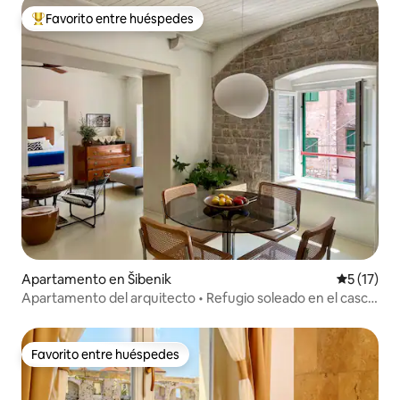
Favorito entre huéspedes
Favorito entre huéspedes preferido
Apartamento en Šibenik
Calificaci
5 (17)
Apartamento del arquitecto • Refugio soleado en el casco
antiguo
Favorito entre huéspedes
Favorito entre huéspedes