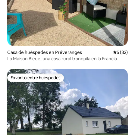
Casa de huéspedes en Préveranges
Calificaci
5 (32)
La Maison Bleue, una casa rural tranquila en la Francia
rural.
Favorito entre huéspedes
Favorito entre huéspedes