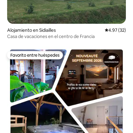
Alojamiento en Sidiailles
Calificación 
4.97 (32)
Casa de vacaciones en el centro de Francia
Favorito entre huéspedes
Favorito entre huéspedes