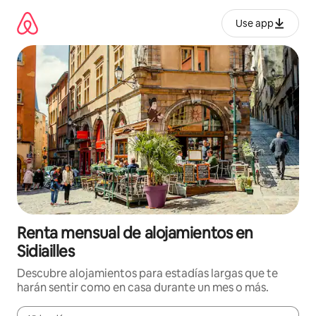
Omite
el
Use app
contenido
Renta mensual de alojamientos en
Sidiailles
Descubre alojamientos para estadías largas que te
harán sentir como en casa durante un mes o más.