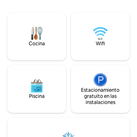
entretenimiento y un puerto deportivo a
naturaleza, disfru
poca distancia a pie de nuestra casa.
locales, pasea por 
Alaçatı está a 15 minutos en auto. Tu
adoquinados y ex
habitación tiene capacidad para un
atemporal del pueb
máximo de 2 personas. Tenemos
en auto, encontrará
estacionamiento gratuito.
conocida por sus 
entorno sereno.
Cocina
Wifi
Estacionamiento
Piscina
gratuito en las
instalaciones