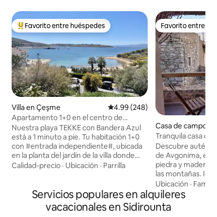
Favorito entre huéspedes
Favorito entre h
Favorito entre huéspedes preferido
Favorito entre h
Villa en Çeşme
Calificación promedio: 4.99 de 5
4.99 (248)
Apartamento 1+0 en el centro de
Casa de campo en
Çeşme
Nuestra playa TEKKE con Bandera Azul
Tranquila casa de
está a 1 minuto a pie. Tu habitación 1+0
vista, Avgonima, 
con #entrada independiente#, ubicada
Descubre auténtic
en la planta del jardín de la villa donde
de Avgonima, en u
vivimos, tiene 40 metros cuadrados. Tu
piedra y madera c
Calidad-precio
·
Ubicación
·
Parrilla
habitación tiene cocina y baño privados.
las montañas. Idea
Como solo rentamos la habitación en la
familia con un niñ
Ubicación
·
Familia
planta del jardín de la villa, no habrá otros
Servicios populares en alquileres
wifi, aire acondic
huéspedes además de ti y podrás usar el
balcón para mañan
vacacionales en Sidirounta
jardín. Hay restaurantes, centros de
noches mágicas. Re