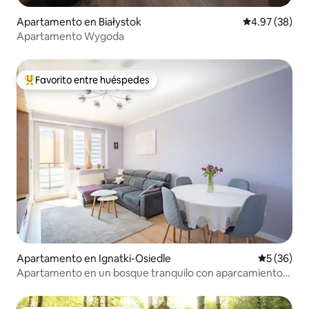
Apartamento en Białystok
Calificación p
4.97 (38)
Apartamento Wygoda
Favorito entre huéspedes
Favorito entre huéspedes preferido
Apartamento en Ignatki-Osiedle
Calificaci
5 (36)
Apartamento en un bosque tranquilo con aparcamiento
gratuito