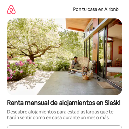
Omite
el
Pon tu casa en Airbnb
contenido
Renta mensual de alojamientos en Sieśki
Descubre alojamientos para estadías largas que te
harán sentir como en casa durante un mes o más.