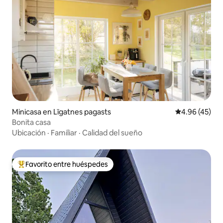
Minicasa en Līgatnes pagasts
Calificación 
4.96 (45)
Bonita casa
Ubicación
·
Familiar
·
Calidad del sueño
Favorito entre huéspedes
Favorito entre huéspedes preferido