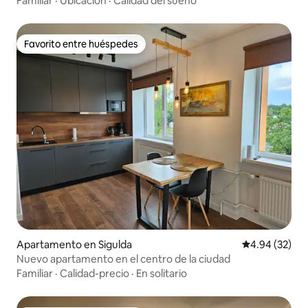
Familiar
·
Ubicación
·
Calidad del sueño
Favorito entre huéspedes
Favorito entre huéspedes
Apartamento en Sigulda
Calificación p
4.94 (32)
Nuevo apartamento en el centro de la ciudad
Familiar
·
Calidad-precio
·
En solitario