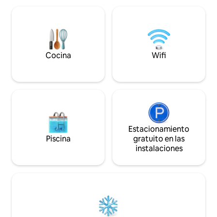
de la vida silvestre, de noches
muy funcional grac
acogedoras junto a la chimenea, de
transformables: u
noches de cine con un proyector interior
y una mesa que se 
y de cenas al aire libre con la parrilla o el
Hay espacio adicio
horno para pizza. Ideal para escapadas
disponible en el át
románticas, desintoxicación digital y
Cada casa tiene su
Cocina
Wifi
retiros tranquilos en la naturaleza.
Estacionamiento
Piscina
gratuito en las
instalaciones