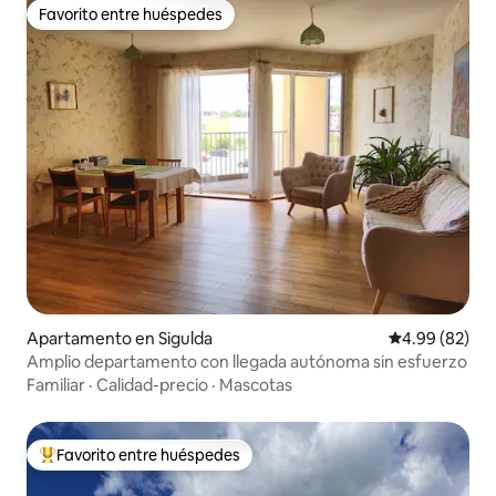
Favorito entre huéspedes
Favorito entre huéspedes
Apartamento en Sigulda
Calificación p
4.99 (82)
Amplio departamento con llegada autónoma sin esfuerzo
Familiar
·
Calidad-precio
·
Mascotas
Favorito entre huéspedes
Favorito entre huéspedes preferido