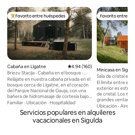
Favorito entre huéspedes
Favorito entre h
Favorito entre huéspedes preferido
Favorito entre h
Cabaña en Līgatne
Calificación promedio: 4.94 de 5
4.94 (160)
Minicasa en Siguld
Briezu Stacija · Cabaña en el bosque ·
Sala de cristal en 
Jacuzzi y sauna
Relájate en nuestra cabaña privada en el
naturaleza moder
El límite entre el e
bosque cerca de Līgatne, en el corazón
exterior es estrec
del Parque Nacional de Gauja, con una
de cristal. Los mat
bañera de hidromasaje de cortesía bajo
grandes ventanales
las estrellas y una sauna privada
Familiar
·
Ubicación
·
Hospitalidad
interior y la arqui
Ubicación
·
Aire a
disponible a pedido por una tarifa
Servicios populares en alquileres
la naturaleza. Es u
adicional. Perfecta para parejas y
comodidad, pero aú
vacacionales en Sigulda
amantes de la naturaleza que buscan
naturaleza mientr
una escapada en una cabaña aislada.
amanecer, las estre
Disfruta del silencio total, del bosque y
campo. La pequeña casa de diseño es