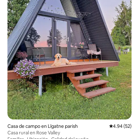
Casa de campo en Līgatne parish
Calificación p
4.94 (52)
Casa rural en Rose Valley