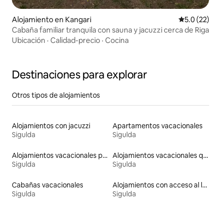
Alojamiento en Kangari
Calificación
5.0 (22)
Cabaña familiar tranquila con sauna y jacuzzi cerca de Riga
Ubicación
·
Calidad-precio
·
Cocina
Destinaciones para explorar
Otros tipos de alojamientos
Alojamientos con jacuzzi
Apartamentos vacacionales
Sigulda
Sigulda
Alojamientos vacacionales para familias
Alojamientos vacacionales que admiten mascotas
Sigulda
Sigulda
Cabañas vacacionales
Alojamientos con acceso al lago
Sigulda
Sigulda