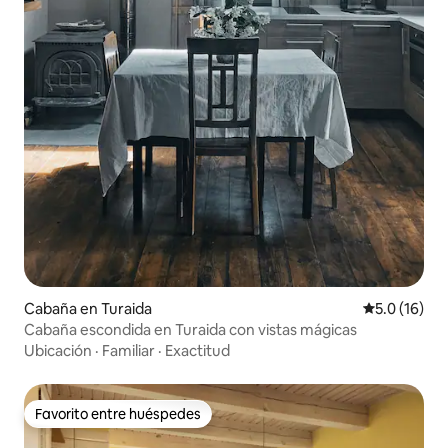
Cabaña en Turaida
Calificación
5.0 (16)
Cabaña escondida en Turaida con vistas mágicas
Ubicación
·
Familiar
·
Exactitud
Favorito entre huéspedes
Favorito entre huéspedes