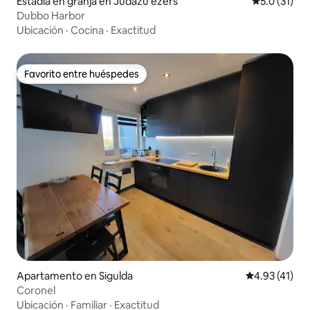
Estadía en granja en Jūdažu ezers
Calificación
5.0 (31)
Dubbo Harbor
Ubicación
·
Cocina
·
Exactitud
Favorito entre huéspedes
Favorito entre huéspedes
Apartamento en Sigulda
Calificación 
4.93 (41)
Coronel
Ubicación
·
Familiar
·
Exactitud