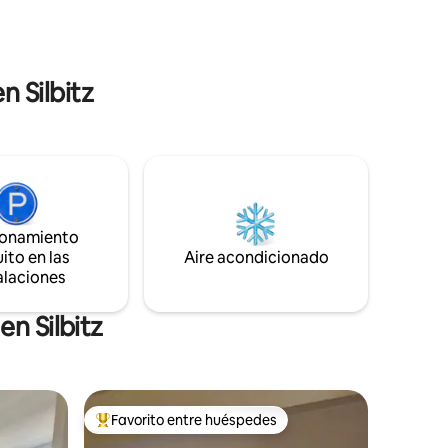
e hacen
superior con 2 camas individuales, 3ª
cama supletoria posible * Baño con ducha
y WC en anexo separado * Parcela
separada, higiene estricta, cancelación
n Silbitz
flexible
ionamiento
ito en las
Aire acondicionado
alaciones
n Silbitz
Favorito entre huéspedes
Favorito entre huéspedes preferido