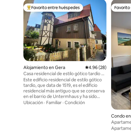
Favorito entre huéspedes
Favorito
Favorito entre huéspedes preferido
Favorito
Alojamiento en Gera
Calificación promedio:
4.96 (28)
Casa residencial de estilo gótico tardío de
1519
Este edificio residencial de estilo gótico
tardío, que data de 1519, es el edificio
residencial más antiguo que se conserva
en el barrio de Untermhaus y ha sido
objeto de una restauración y renovación
Ubicación
·
Familiar
·
Condición
muy minuciosas a lo largo de 4 años. Las
ruinas del antiguo edificio se han
Condo en
convertido en una pequeña joya. Se hizo
Apartame
especial hincapié en la ampliación con
amueblad
Apartame
materiales de construcción ecológicos,