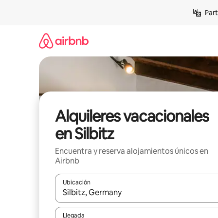
Omite
Part
el
contenido
Alquileres vacacionales
en Silbitz
Encuentra y reserva alojamientos únicos en
Airbnb
Ubicación
Cuando los resultados estén disponibles, navega co
Llegada