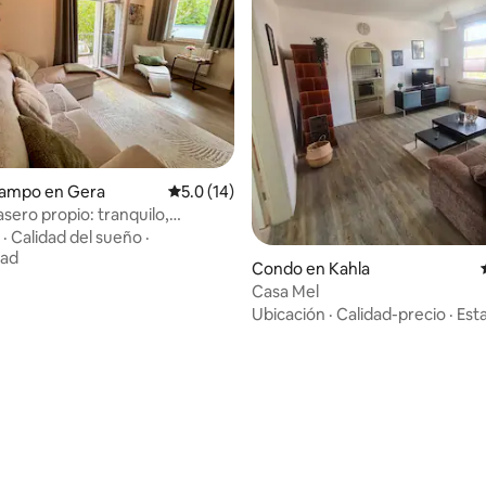
 4.88 de 5, 24 reseñas
campo en Gera
Calificación promedio: 5.0 de 5, 14 reseñas
5.0 (14)
rasero propio: tranquilo,
y acogedor
·
Calidad del sueño
·
dad
Condo en Kahla
Casa Mel
Ubicación
·
Calidad-precio
·
Esta