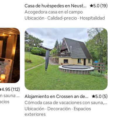
Casa de huéspedes en Neusta
Calificación promedi
5.0 (19)
dt an der Orla
Acogedora casa en el campo
Ubicación
·
Calidad-precio
·
Hospitalidad
alificación promedio: 4.95 de 5, 112 reseñas
4.95 (112)
n sauna y
Alojamiento en Crossen an der
Calificación promed
5.0 (5)
acios
Elster
Cómoda casa de vacaciones con sauna,
junto al bosque.
Ubicación
·
Decoración
·
Espacios
exteriores