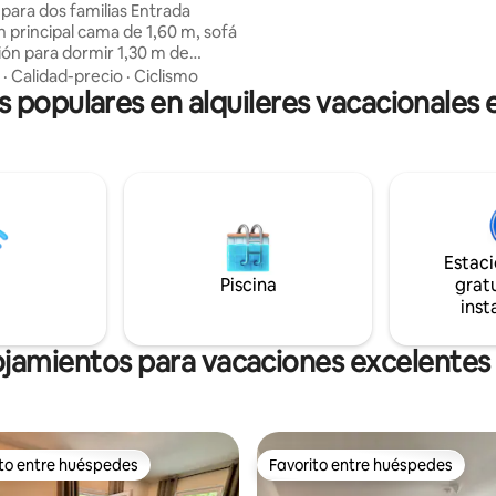
familias, grupos y personas qu
a dos familias Entrada
ejercicio.
n principal cama de 1,60 m, sofá
ión para dormir 1,30 m de
mesa de comedor diseñada
·
Calidad-precio
·
Ciclismo
s populares en alquileres vacacionales e
a totalmente
(electrodomésticos de primera
afé, té, chocolate para beber
abo doble opuesto a la
de la entrada a la ducha de
via abierta a la derecha del
puerta con cerradura) el.
enrollables habitación principal
Estac
Plicidades en todas las
Piscina
gratu
r directamente frente a la
inst
llejón sin salida)! Patio aún
mado
ojamientos para vacaciones excelentes e
ito entre huéspedes
Favorito entre huéspedes
 entre huéspedes preferido
Favorito entre huéspedes