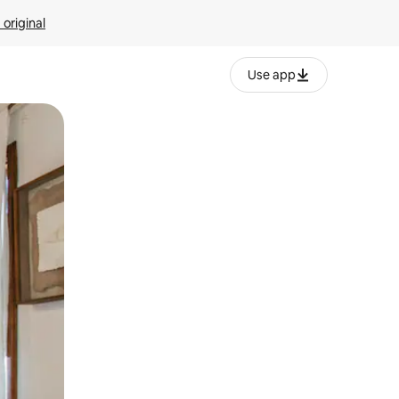
 original
Use app
o o desliza el dedo.