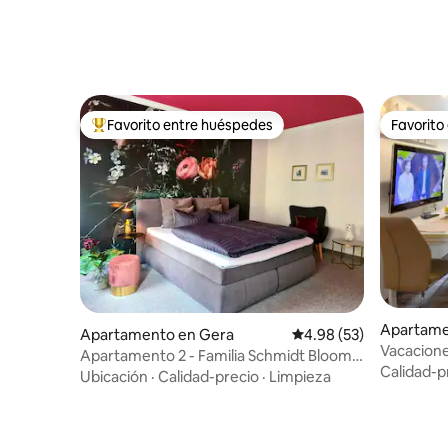
Favorito entre huéspedes
Favorito
Favorito entre huéspedes preferido
Favorito
Apartame
Apartamento en Gera
Calificación promedio:
4.98 (53)
Vacacione
Apartamento 2 - Familia Schmidt Bloomy
Calidad-p
Nights
Ubicación
·
Calidad-precio
·
Limpieza