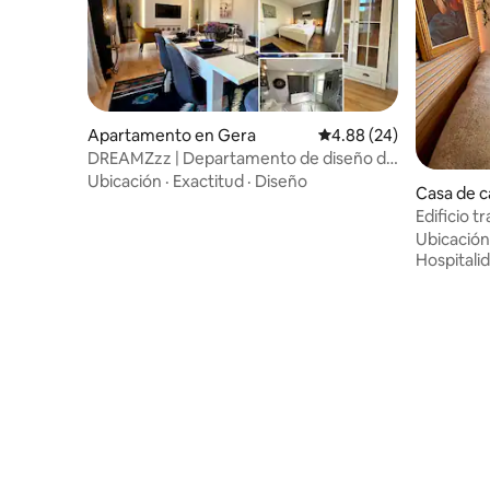
Apartamento en Gera
Calificación promedio:
4.88 (24)
DREAMZzz | Departamento de diseño de
130 m² con 2 baños Gera
Ubicación
·
Exactitud
·
Diseño
Casa de 
Edificio t
moderno 
Ubicación
Hospitali