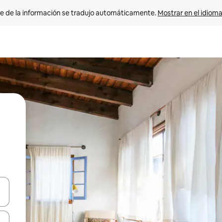
e de la información se tradujo automáticamente. 
Mostrar en el idioma
n las teclas de flecha hacia arriba y hacia abajo o explora con el tact