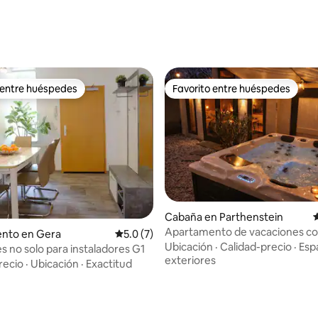
 entre huéspedes
Favorito entre huéspedes
 entre huéspedes
Favorito entre huéspedes
Cabaña en Parthenstein
C
Apartamento de vacaciones co
nto en Gera
Calificación promedio: 5.0 de 5, 7 reseñas
5.0 (7)
 4.98 de 5, 53 reseñas
jacuzzi en Leipzig
Ubicación
·
Calidad-precio
·
Esp
s no solo para instaladores G1
exteriores
recio
·
Ubicación
·
Exactitud