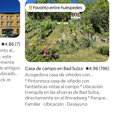
Alojamie
Favorito entre huéspedes
Favorit
Favorito entre huéspedes preferido
Favorit
utenbor
Amplio a
¡El nuev
decorado 
bienveni
Natural S
amantes d
Ubicació
Calificación promedio: 4.86 de 5, 7 reseñas
4.86 (7)
pueden re
unto al
relajació
: este
En los me
temente
puede dis
io antiguo
Casa de campo en Bad Sulza
Calificación promedio: 
4.96 (196)
río Weiße
 ubicado
viajan sol
Acogedora casa de viñedos con
udad. A
¡todos s
ck-in
fantásticas vistas
* Pintoresca casa de viñedo con
rcado,
"pequeño 
fantásticas vistas al campo * Ubicación
ario para
infrarrojo
tranquila en las afueras de Bad Sulza,
,346 pies
directamente en el Ilmradweg * Parque e
maras,
instalaciones de spa, spa de la Toscana,
Familiar
·
Ubicación
·
Desayuno
a, un
planta de graduación, piscina al aire libre,
años.
bodegas, supermercado y estación de
 de estuco
tren a solo unos minutos a pie * Cocina
mar y
acogedora con TV de pantalla plana, WiFi
Ideal para
y balcón grande * Dormitorio en la planta