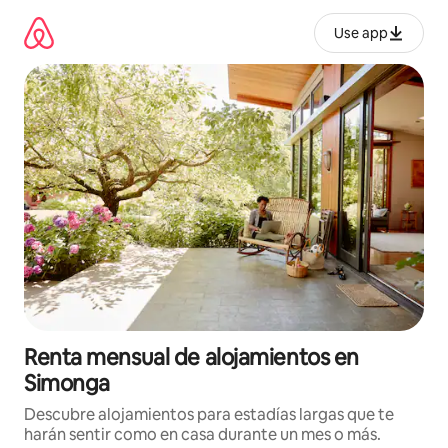
Omite
el
Use app
contenido
Renta mensual de alojamientos en
Simonga
Descubre alojamientos para estadías largas que te
harán sentir como en casa durante un mes o más.