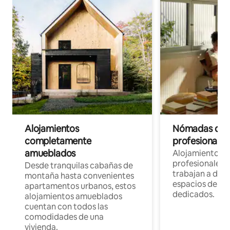
Alojamientos
Nómadas digit
completamente
profesionales 
amueblados
Alojamientos 
profesionales 
Desde tranquilas cabañas de
trabajan a dist
montaña hasta convenientes
espacios de tr
apartamentos urbanos, estos
dedicados.
alojamientos amueblados
cuentan con todos las
comodidades de una
vivienda.