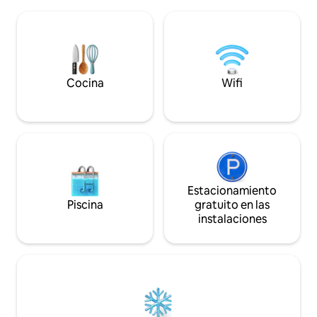
arquitectura/ropa/muebles y diseño
de acceso. Hay una cama individual, caja
artístico, el estilo del hotel de arte, todo
fuerte, pantuflas, k
con su línea de puntos personal
disponibles en la 
característica como elemento de
para los oídos est
diseño, para que cada lugar esté lleno de
3 MRT cercanos: B
sorpresas, adorna artísticamente el rojo
lavanda (verde)/ F
y el azul amarillo en la decoración, estos
Cocina
Wifi
colores brillantes y brillantes transmiten
felicidad y vitalidad ¡La zona total es
espaciosa y cómoda! Ubicado en la zona
central de Dashi Ling, a unos 360 metros
de la estación Maxwell MRT, a 830
metros, es muy conveniente ir al centro
de la ciudad. Ideal para jóvenes, alojarse
básicamente es joven en su mayoría y
Estacionamiento
hay una piscina infinita en el piso 11.
Piscina
gratuito en las
instalaciones