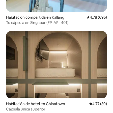
Habitación compartida en Kallang
Calificación pr
4.78 (695)
Tu cápsula en Singapur (FP-API-401)
Habitación de hotel en Chinatown
Calificación 
4.77 (39)
Cápsula única superior