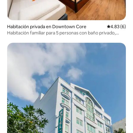
Habitación privada en Downtown Core
Calificación
4.83 (6)
Habitación familiar para 5 personas con baño privado,
cerca de la estación de MRT Bugis