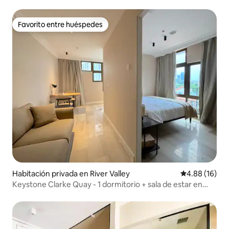
Favorito entre huéspedes
Favorito entre huéspedes
Habitación privada en River Valley
Calificación 
4.88 (16)
Keystone Clarke Quay - 1 dormitorio + sala de estar en
forma de L