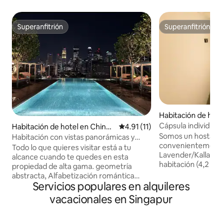
Superanfitrión
Superanfitrión
Superanfitrión
Superanfitrión
Habitación de hote
ng
Cápsula individua
Habitación de hotel en Chinat
Calificación promedio: 4.91 de 
4.91 (11)
(Cloudbeds)
own
Somos un hostal d
Habitación con vistas panorámicas y
convenientemente
piscina en SINGAPUR
Todo lo que quieres visitar está a tu
Lavender/Kallang. Cabaña tip
alcance cuando te quedes en esta
habitación (4,2 me
propiedad de alta gama. geometría
persona. Hay aire
abstracta, Alfabetización romántica
disponible dentro d
Servicios populares en alquileres
temprana Los gráficos geométricos
cabina. Los baños, 
como elemento básico de la pintura más
vacacionales en Singapur
despensa son comp
tarde Su estilo artístico es ampliamente
encuentran fuera d
utilizado en el campo de la
cabaña es privada 