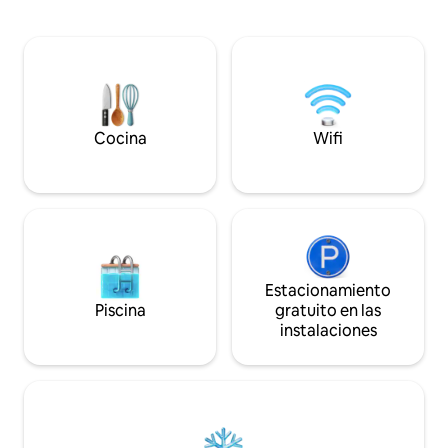
especial para aquellos en busca de paz,
habitaciones, dos b
calidez y relajación. Los muebles son
libre adecuadas ta
muy agradables: madera sobre todo,
cuando puedes dis
pero también colores más animados y
aperitivos y parrill
comodidades modernas. Excursiones
Alpes, como para l
tranquilas, tanto en raquetas de nieve
Sauna privada al ai
como en esquí.
Cocina
Wifi
Estacionamiento
Piscina
gratuito en las
instalaciones