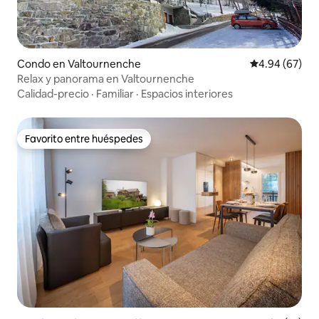
Condo en Valtournenche
Calificación p
4.94 (67)
Relax y panorama en Valtournenche
Calidad-precio
·
Familiar
·
Espacios interiores
Favorito entre huéspedes
Favorito entre huéspedes