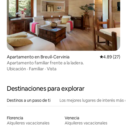
Apartamento en Breuil-Cervinia
Calificación p
4.89 (27)
Apartamento familiar frente a la ladera.
Ubicación
·
Familiar
·
Vista
Destinaciones para explorar
Destinos a un paso de ti
Los mejores lugares de interés más 
Florencia
Venecia
Alquileres vacacionales
Alquileres vacacionales