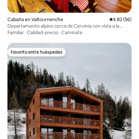
Cabaña en Valtournenche
Calificación p
4.82 (56)
Departamento alpino cerca de Cervinia con vista a la
montaña
Familiar
·
Calidad-precio
·
Caminata
Favorito entre huéspedes
Favorito entre huéspedes