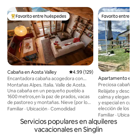
Favorito entre huéspedes
Favorito entre h
Favorito entre huéspedes preferido
Favorito entre h
Cabaña en Aosta Valley
Calificación promedio: 4.99 de 5
4.99 (129)
Apartamento en 
Encantadora cabaña acogedora con
d
vistas increíbles
Preciosa cabaña co
Montañas Alpes. Italia. Valle de Aosta.
impresionantes y 
Una cabaña en un pequeño pueblo a
Relájate y descans
1600 metros,en la paz de prados, vacas
calma y elegancia
de pastoreo y montañas. Nieve (por lo
y especial en cuan
general) durante el invierno. Un lugar del
elección de los mat
Familiar
·
Ubicación
·
Comodidad
corazón, restaurado con amor
Hermoso apartame
Familiar
·
Ubicació
preservando las antiguas vigas del
Servicios populares en alquileres
chalet inmerso en 
techo. Una vista maravillosa desde los
Aosta Una sala de
vacacionales en Singlin
grandes ventanales y una tranquilidad
el más mínimo det