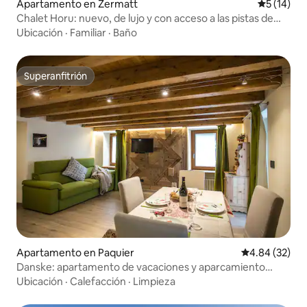
Apartamento en Zermatt
Calificaci
5 (14)
Chalet Horu: nuevo, de lujo y con acceso a las pistas de
esquí de Sunnegga
Ubicación
·
Familiar
·
Baño
Superanfitrión
Superanfitrión
Apartamento en Paquier
Calificación p
4.84 (32)
Danske: apartamento de vacaciones y aparcamiento
privado.
Ubicación
·
Calefacción
·
Limpieza