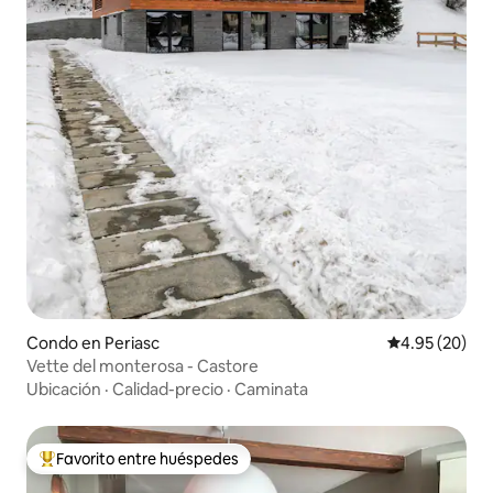
Condo en Periasc
Calificación p
4.95 (20)
Vette del monterosa - Castore
Ubicación
·
Calidad-precio
·
Caminata
Favorito entre huéspedes
Favorito entre huéspedes preferido