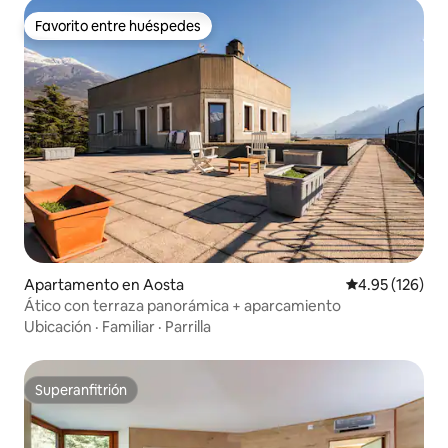
Favorito entre huéspedes
Favorito entre huéspedes
Apartamento en Aosta
Calificación p
4.95 (126)
Ático con terraza panorámica + aparcamiento
Ubicación
·
Familiar
·
Parrilla
Superanfitrión
Superanfitrión