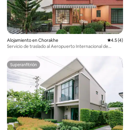
Alojamiento en Chorakhe
Calificació
4.5 (4)
Servicio de traslado al Aeropuerto Internacional de
Bangkok, buenas instalaciones
Superanfitrión
Superanfitrión