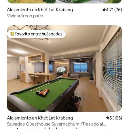
Alojamiento en Khet Lat Krabang
Calificación 
4.71 (76)
Vivienda con patio
Favorito entre huéspedes
Favorito entre huéspedes preferido
Alojamiento en Khet Lat Krabang
Calificació
5 (105)
Sawadee Guesthouse Suvarnabhumi/Traslado al