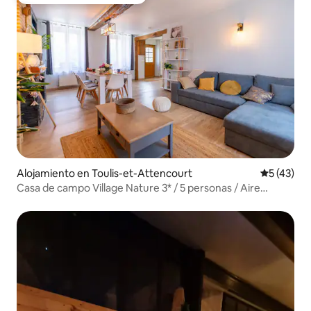
Favorito entre huéspedes
Alojamiento en Toulis-et-Attencourt
Calificaci
5 (43)
Casa de campo Village Nature 3* / 5 personas / Aire
acondicionado