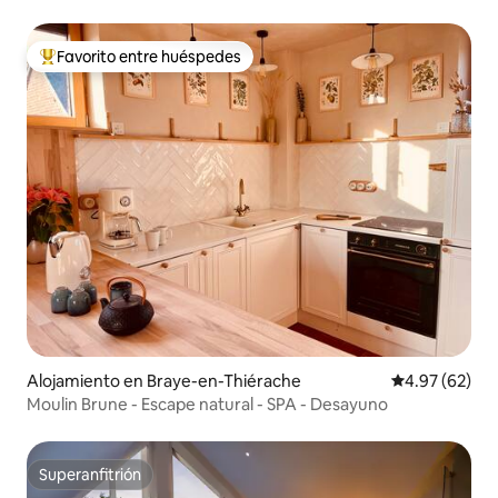
cerca de Laon
Favorito entre huéspedes
Favorito entre huéspedes preferido
Alojamiento en Braye-en-Thiérache
Calificación p
4.97 (62)
Moulin Brune - Escape natural - SPA - Desayuno
Superanfitrión
Superanfitrión