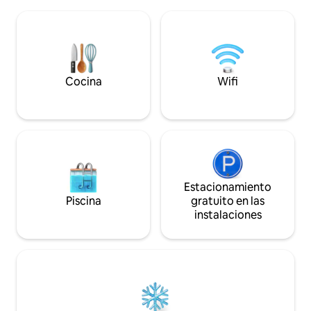
las pilas en la tranquilidad y la serenidad.
(10 min) ou une e
Clasificado 3 estrellas por atout France .
dans les vignoble
La casa se encuentra a 5 minutos (3 km)
min), tout est réu
de la autopista A4 en dirección a París.
ressourçant.
Autobús cerca del alojamiento.
Cocina
Wifi
Estacionamiento
Piscina
gratuito en las
instalaciones