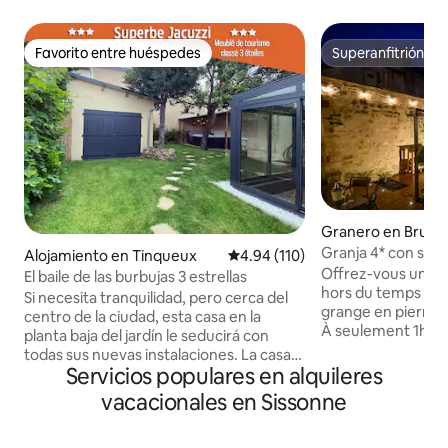
Favorito entre huéspedes
Superanfitrión
Favorito entre huéspedes
Superanfitrión
Granero en Bruyè
ontbérault
Granja 4* con spa p
Alojamiento en Tinqueux
Calificación promedio: 4.94 de 5
4.94 (110)
media de París
Offrez-vous une v
El baile de las burbujas 3 estrellas
hors du temps da
Si necesita tranquilidad, pero cerca del
grange en pierre 
centro de la ciudad, esta casa en la
À seulement 1h30 d
planta baja del jardín le seducirá con
spa privatif chauf
todas sus nuevas instalaciones. La casa
terrasse intime sa
Servicios populares en alquileres
está hiperlimpia Disfrutará del jardín
suites confortable
cerrado y de su magnífico jacuzzi
vacacionales en Sissonne
amoureux, entre a
accesible todo el año . La casa super
vous recherchiez l
limpia. Un espacio de paz para recargar
découverte de la 