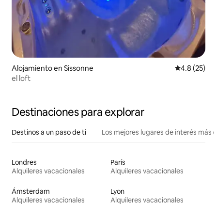
Alojamiento en Sissonne
Calificación
4.8 (25)
el loft
Destinaciones para explorar
Destinos a un paso de ti
Los mejores lugares de interés más 
Londres
París
Alquileres vacacionales
Alquileres vacacionales
Ámsterdam
Lyon
Alquileres vacacionales
Alquileres vacacionales