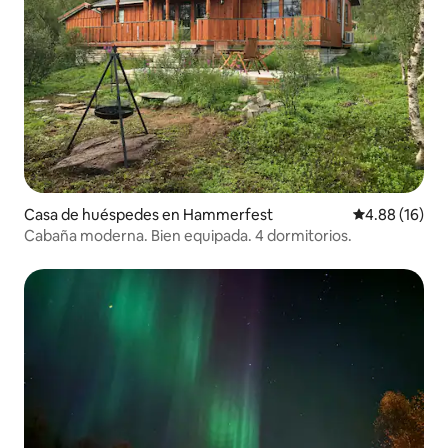
Casa de huéspedes en Hammerfest
Calificación 
4.88 (16)
Cabaña moderna. Bien equipada. 4 dormitorios.