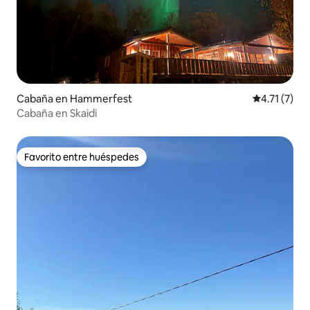
Cabaña en Hammerfest
Calificación
4.71 (7)
Cabaña en Skaidi
Favorito entre huéspedes
Favorito entre huéspedes