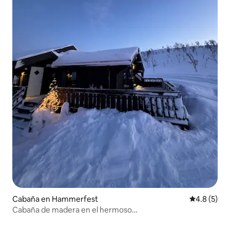
Cabaña en Hammerfest
Calificació
4.8 (5)
Cabaña de madera en el hermoso
Repparfjorddalen/Bjørnlia