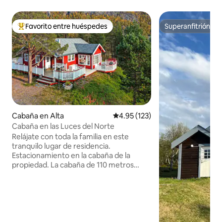
Favorito entre huéspedes
Superanfitrión
Favorito entre huéspedes preferido
Superanfitrión
Cabaña en Alta
Calificación promedio: 4.95 de 5
4.95 (123)
Cabaña en las Luces del Norte
Relájate con toda la familia en este
tranquilo lugar de residencia.
Estacionamiento en la cabaña de la
propiedad. La cabaña de 110 metros
cuadrados /es muy adecuada para 5-6
adultos y tiene su propia sala de juegos
para niños. La luz se puede ver en el
tragaluz. Calefacción eléctrica por suelo
radiante y junto al horno, pero los
huéspedes deben comprar madera. La