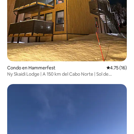
Condo en Hammerfest
Calificación 
4.75 (16)
Ny Skaidi Lodge | A 150 km del Cabo Norte | Sol de
medianoche