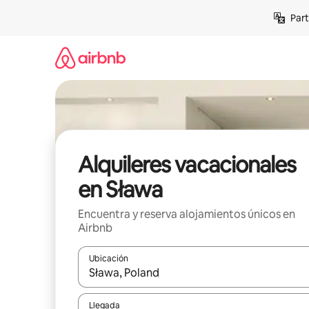
Omite
Part
el
contenido
Alquileres vacacionales
en Sława
Encuentra y reserva alojamientos únicos en
Airbnb
Ubicación
Cuando los resultados estén disponibles, navega co
Llegada