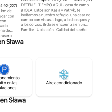
alquiler 
DETÉN EL TIEMPO AQUÍ - casa de campo
alificación promedio: 4.92 de 5, 227 reseñas
4.92 (227)
A lo larg
junto al lago
¡HOLA! Estos son Kasia y Patryk, te
muchos a
4 km de
invitamos a nuestro refugio: una casa de
principio
ugar con
campo con vistas al lago, a los bosques y
Szymbors
 con
a los corzos. Brda se encuentra en un
visitaron
ivado
pequeño pueblo tranquilo en
Familiar
·
Ubicación
·
Calidad del sueño
ona de
Wielkopolska. La vida va más despacio
planta
trasero
aquí. Por el precio del alojamiento:
 en Sława
ada
bicicletas, jacuzzi, sauna, kayaks. La casa
rdín. Tiene
rural está equipada con la atención a
cada detalle. Un lugar para las personas
ilkanów.
que aman la paz y la tranquilidad y la
 Góra (10
actividad física en la naturaleza. El tiempo
ro). La
realmente se detiene en nuestro
alojamiento <3 En insta: here_STOP_TIME
ceso
ionamiento
onas que
ta A2.
ito en las
Aire acondicionado
alaciones
 en Sława