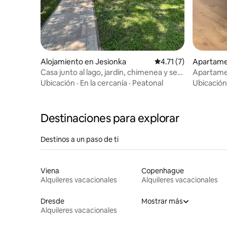
Alojamiento en Jesionka
Calificación promedio
4.71 (7)
Apartame
Casa junto al lago, jardín, chimenea y se
Apartame
admiten mascotas
Ubicación
·
En la cercanía
·
Peatonal
Ubicación
Destinaciones para explorar
Destinos a un paso de ti
Viena
Copenhague
Alquileres vacacionales
Alquileres vacacionales
Dresde
Mostrar más
Alquileres vacacionales