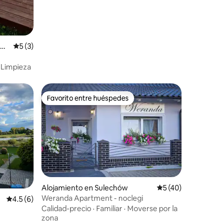
ańs
Calificación promedio: 5 de 5, 3 reseñas
5 (3)
·
Limpieza
Favorito entre huéspedes
Favorito entre huéspedes
Alojamiento en Sulechów
Calificación promed
5 (40)
Weranda Apartment - noclegi
Calificación promedio: 4.5 de 5, 6 reseñas
4.5 (6)
Calidad-precio
·
Familiar
·
Moverse por la
zona