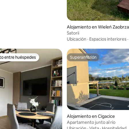
Alojamiento en Wieleń Zaobrz
ki
Satorii
Ubicación
·
Espacios interiores
ito entre huéspedes
Superanfitrión
 entre huéspedes preferido
Superanfitrión
Alojamiento en Cigacice
Apartamento junto al río
Ubicación
·
Vista
·
Hospitalidad