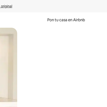
 original
Pon tu casa en Airbnb
o o desliza el dedo.