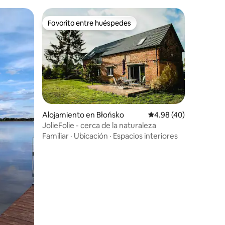
Favorito entre huéspedes
Favorito entre huéspedes
Alojamiento en Błońsko
Calificación promedio:
4.98 (40)
JolieFolie - cerca de la naturaleza
Familiar
·
Ubicación
·
Espacios interiores