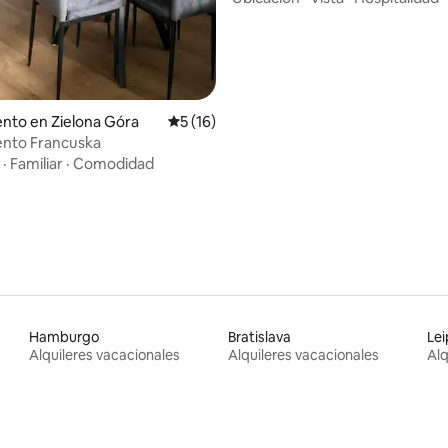
: 4.71 de 5, 7 reseñas
nto en Zielona Góra
Calificación promedio: 5 de 5, 16 reseñas
5 (16)
nto Francuska
·
Familiar
·
Comodidad
Hamburgo
Bratislava
Lei
Alquileres vacacionales
Alquileres vacacionales
Alq