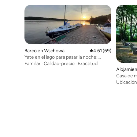
Barco en Wschowa
Calificación promedio:
4.61 (69)
Yate en el lago para pasar la noche:
modelo Kievit 680
Familiar
·
Calidad-precio
·
Exactitud
Alojamie
Casa de m
Ubicación