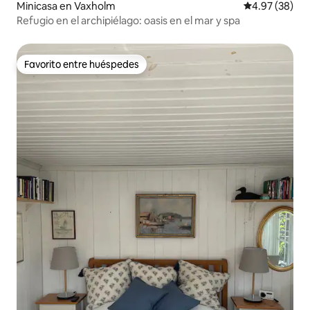
Minicasa en Vaxholm
Calificación p
4.97 (38)
Refugio en el archipiélago: oasis en el mar y spa
Favorito entre huéspedes
Favorito entre huéspedes