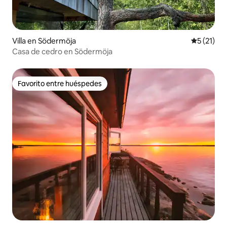
Villa en Södermöja
Calificaci
5 (21)
Casa de cedro en Södermöja
Favorito entre huéspedes
Favorito entre huéspedes