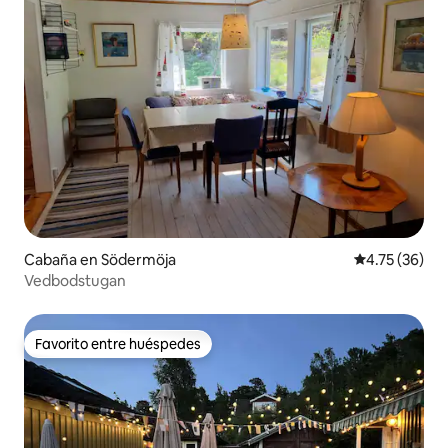
Cabaña en Södermöja
Calificación 
4.75 (36)
Vedbodstugan
Favorito entre huéspedes
Favorito entre huéspedes