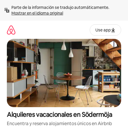
Omite
Parte de la información se tradujo automáticamente. 
el
Mostrar en el idioma original
contenido
Use app
Alquileres vacacionales en Södermöja
Encuentra y reserva alojamientos únicos en Airbnb