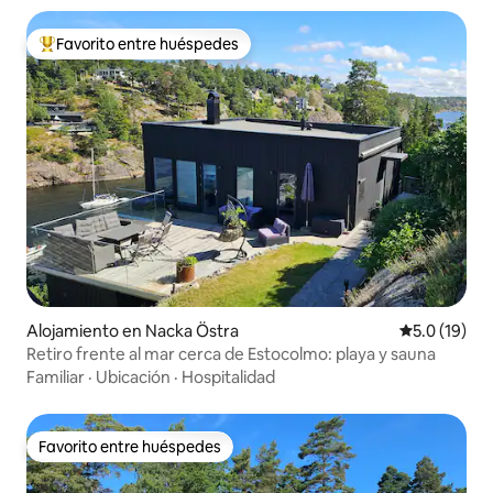
Favorito entre huéspedes
Favorito entre huéspedes preferido
Alojamiento en Nacka Östra
Calificación
5.0 (19)
Retiro frente al mar cerca de Estocolmo: playa y sauna
Familiar
·
Ubicación
·
Hospitalidad
Favorito entre huéspedes
Favorito entre huéspedes