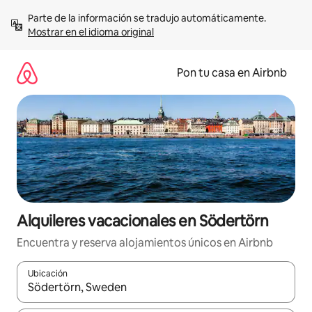
Omite
Parte de la información se tradujo automáticamente. 
el
Mostrar en el idioma original
contenido
Pon tu casa en Airbnb
Alquileres vacacionales en Södertörn
Encuentra y reserva alojamientos únicos en Airbnb
Ubicación
Cuando los resultados estén disponibles, navega con las teclas d