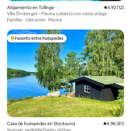
Alojamiento en Tullinge
Calificación 
4.92 (12)
Villa Örnberget - Piscina cubierta con vistas al lago
Familiar
·
Ubicación
·
Piscina
Favorito entre huéspedes
Favorito entre huéspedes preferido
Casa de huéspedes en Stocksund
Calificación 
4.96 (81)
Sovrum, vedeldad bastu vid hav