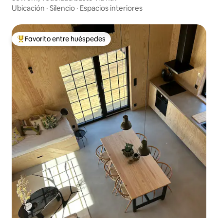
Ubicación
·
Silencio
·
Espacios interiores
Favorito entre huéspedes
Favorito entre huéspedes preferido