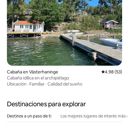
Cabaña en Västerhaninge
Calificación p
4.98 (53)
Cabaña idílica en el archipiélago
Ubicación
·
Familiar
·
Calidad del sueño
Destinaciones para explorar
Destinos a un paso de ti
Los mejores lugares de interés más 