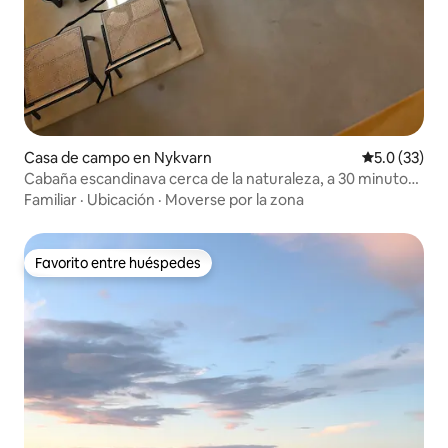
Casa de campo en Nykvarn
Calificación
5.0 (33)
Cabaña escandinava cerca de la naturaleza, a 30 minutos
de Estocolmo
Familiar
·
Ubicación
·
Moverse por la zona
Favorito entre huéspedes
Favorito entre huéspedes