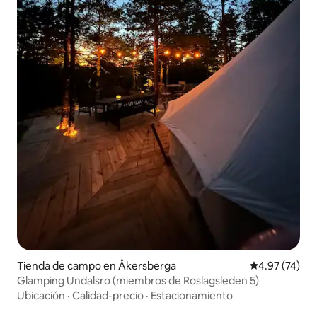
Tienda de campo en Åkersberga
Calificación 
4.97 (74)
Glamping Undalsro (miembros de Roslagsleden 5)
Ubicación
·
Calidad-precio
·
Estacionamiento