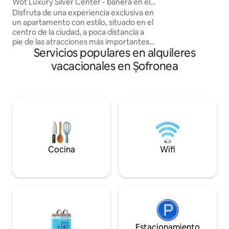
grandes (160x200 y
Wot Luxury Silver Center - bañera en el
inteligente, baño
dormitorio
Disfruta de una experiencia exclusiva en
cocina equipada d
un apartamento con estilo, situado en el
necesidades y balcón. El acceso
centro de la ciudad, a poca distancia a
huéspedes se basa 
pie de las atracciones más importantes.
seguridad para alfi
Servicios populares en alquileres
Una lujosa bañera ubicada directamente
en el área de descanso, perfecta para
vacacionales en Șofronea
momentos de relajación y romance
absoluto, en una decoración íntima y
sofisticada. Instalaciones prémium:
Cama tamaño «king» con colchón de
confort de hotel Bañera independiente
en la habitación con diseño moderno
Wifi de alta velocidad Zona de estar
íntima y ambiente Baño separado,
totalmente equipado Cafetera.
Cocina
Wifi
Estacionamiento