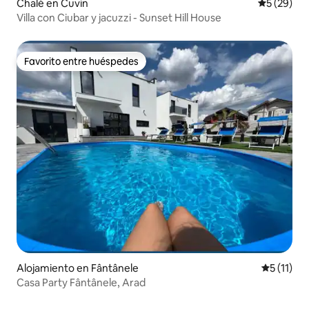
Chalé en Cuvin
Calificaci
5 (29)
Villa con Ciubar y jacuzzi - Sunset Hill House
Favorito entre huéspedes
Favorito entre huéspedes
Alojamiento en Fântânele
Calificaci
5 (11)
Casa Party Fântânele, Arad