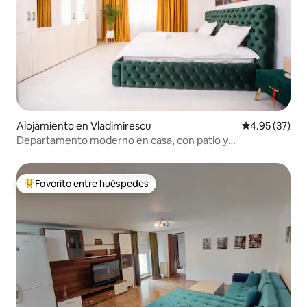
Alojamiento en Vladimirescu
Calificación 
4.95 (37)
Departamento moderno en casa, con patio y
estacionamiento
Favorito entre huéspedes
Favorito entre huéspedes preferido