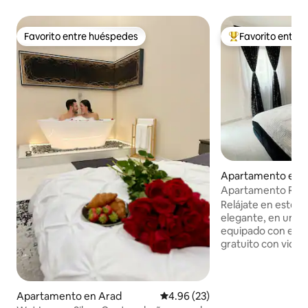
Favorito entre huéspedes
Favorito entre
Favorito entre huéspedes
Favorito entre hu
Apartamento en 
Apartamento R.V 
Relájate en este e
elegante, en un nu
equipado con est
gratuito con videovi
proporciona apar
gratuito, video su
detrás del edificio. Ofrecemos 
Apartamento en Arad
Calificación promedio: 4.96 de 
4.96 (23)
dormitorios con 