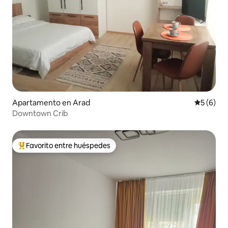
Apartamento en Arad
Calificac
5 (6)
Downtown Crib
Favorito entre huéspedes
Favorito entre huéspedes preferido