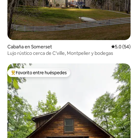
Cabaña en Somerset
Calificación
5.0 (54)
Lujo rústico cerca de C'ville, Montpelier y bodegas
Favorito entre huéspedes
Favorito entre huéspedes preferido