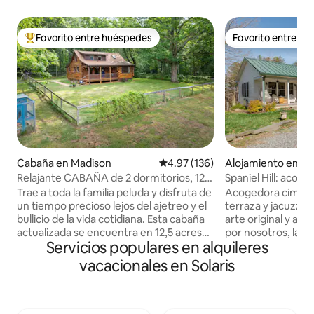
Favorito entre huéspedes
Favorito entre h
Favorito entre huéspedes preferido
Favorito entre h
Cabaña en Madison
Calificación promedio: 4.97 de 5
4.97 (136)
Alojamiento en Bar
Relajante CABAÑA de 2 dormitorios, 12
Spaniel Hill: acoge
acres, apta para perros, senderismo
una colina con priv
Trae a toda la familia peluda y disfruta de
Acogedora cima de 
un tiempo precioso lejos del ajetreo y el
terraza y jacuzzi
bullicio de la vida cotidiana. Esta cabaña
arte original y an
actualizada se encuentra en 12,5 acres
por nosotros, la ca
Servicios populares en alquileres
de tierra principalmente boscosa en el
pero se siente co
corazón de la cordillera azul, condado de
El nivel principal
vacacionales en Solaris
Madison. ¡A 30 minutos de bodegas,
renovado tiene tr
cervecerías, senderismo y
habitaciones y 1,5
Charlottesville! ¡Con un dormitorio
6 personas, y la sui
principal tipo loft con una cama tamaño
ofrece una cama 