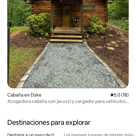
Cabaña en Dyke
Calificación
5.0 (18)
Acogedora cabaña con jacuzzi y cargador para vehículos
eléctricos cerca de Shenandoah
Destinaciones para explorar
Destinos a un paso de ti
Los mejores lugares de interés más 