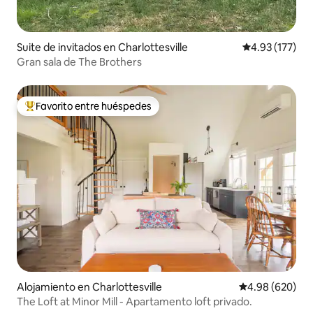
Suite de invitados en Charlottesville
Calificación p
4.93 (177)
Gran sala de The Brothers
Favorito entre huéspedes
Favorito entre huéspedes preferido
Alojamiento en Charlottesville
Calificación pr
4.98 (620)
The Loft at Minor Mill - Apartamento loft privado.