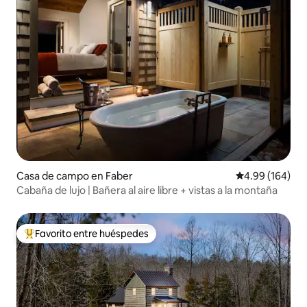
Casa de campo en Faber
Calificación pr
4.99 (164)
Cabaña de lujo | Bañera al aire libre + vistas a la montaña
Favorito entre huéspedes
Favorito entre huéspedes preferido