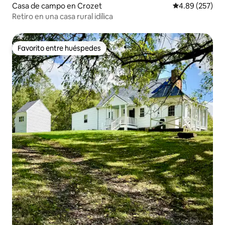
Casa de campo en Crozet
Calificación pr
4.89 (257)
Retiro en una casa rural idílica
Favorito entre huéspedes
Favorito entre huéspedes