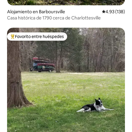
Alojamiento en Barboursville
Calificación p
4.93 (138)
Casa histórica de 1790 cerca de Charlottesville
Favorito entre huéspedes
Favorito entre huéspedes preferido