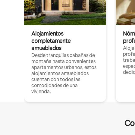
Alojamientos
Nóma
completamente
profe
amueblados
Aloj
profe
Desde tranquilas cabañas de
traba
montaña hasta convenientes
espac
apartamentos urbanos, estos
dedi
alojamientos amueblados
cuentan con todos las
comodidades de una
vivienda.
Co