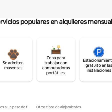
rvicios populares en alquileres mensua
Zona para
Estacionamien
Se admiten
trabajar con
gratuito en la
mascotas
computadoras
instalaciones
portátiles.
os a un paso de ti
Otros tipos de alojamientos