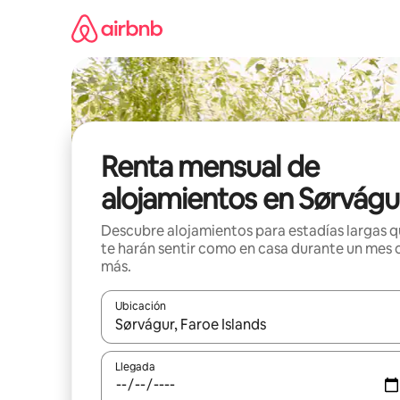
Omite
el
contenido
Renta mensual de
alojamientos en Sørvágu
Descubre alojamientos para estadías largas 
te harán sentir como en casa durante un mes 
más.
Ubicación
Cuando los resultados estén disponibles, navega co
Llegada