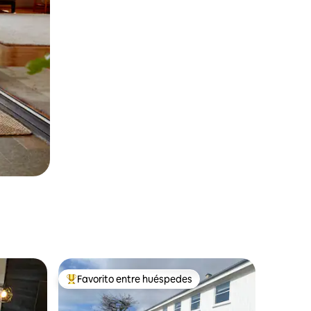
Favorito entre huéspedes
Favorito entre huéspedes preferido