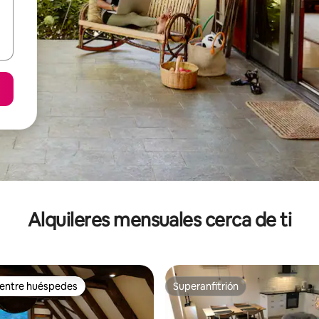
Alquileres mensuales cerca de ti
 entre huéspedes
Superanfitrión
 entre huéspedes
Superanfitrión