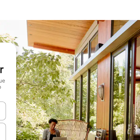
r
que
o
n las teclas de flecha hacia arriba y hacia abajo o explora con el tact