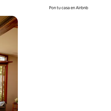
Pon tu casa en Airbnb
o o desliza el dedo.