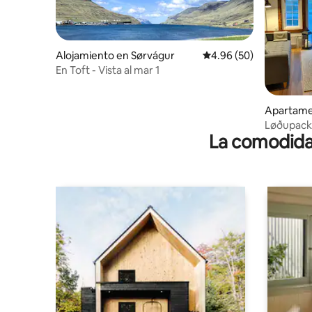
Alojamiento en Sørvágur
Calificación promedio:
4.96 (50)
En Toft - Vista al mar 1
Apartame
Løðupackh
La comodidad
Primer pi