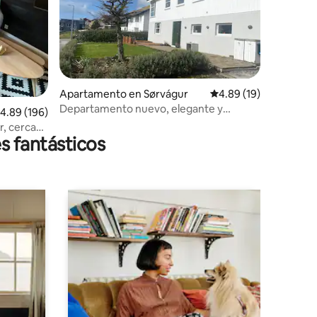
Apartamento en Sørvágur
Calificación promedio:
4.89 (19)
Departamento nuevo, elegante y
alificación promedio: 4.89 de 5, 196 reseñas
4.89 (196)
acogedor
, cerca
s fantásticos