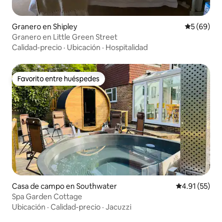
Granero en Shipley
Calificaci
5 (69)
Granero en Little Green Street
Calidad-precio
·
Ubicación
·
Hospitalidad
Favorito entre huéspedes
Favorito entre huéspedes
Casa de campo en Southwater
Calificación 
4.91 (55)
Spa Garden Cottage
Ubicación
·
Calidad-precio
·
Jacuzzi