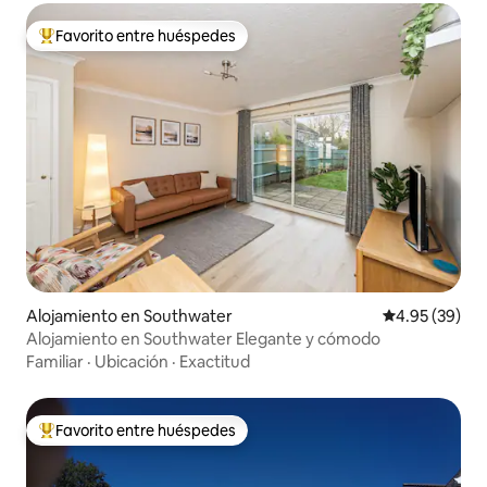
Favorito entre huéspedes
Favorito entre huéspedes preferido
Alojamiento en Southwater
Calificación p
4.95 (39)
Alojamiento en Southwater Elegante y cómodo
Familiar
·
Ubicación
·
Exactitud
Favorito entre huéspedes
Favorito entre huéspedes preferido