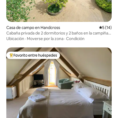
Casa de campo en Handcross
Calificaci
5 (14)
Cabaña privada de 2 dormitorios y 2 baños en la campiña
de Sussex
Ubicación
·
Moverse por la zona
·
Condición
Favorito entre huéspedes
Favorito entre huéspedes preferido