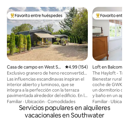
Favorito entre huéspedes
Favorito entre
Favorito entre huéspedes preferido
Favorito entre hu
Casa de campo en West Sus
Calificación promedio: 4.99 de 5
4.99 (154)
Loft en Balcombe
sex
Exclusivo granero de heno reconvertido
The Hayloft - Tranq
en la campiña de Sussex
minutos de Gatwi
Las influencias escandinavas inspiran el
Bienestar rural a 
interior abierto y luminoso, que se
coche de GWK. Cama tamaño king en
integra a la perfección con la terraza
un dormitorio dobl
pavimentada alrededor del edificio. En la
y baño en un apar
entrada del edificio hay un estanque
privado. La sala de estar tiene un sofá
Familiar
·
Ubicación
·
Comodidades
Familiar
·
Ubicació
decorativo de unos 70 cm de
Servicios populares en alquileres
cama en forma de L
profundidad con fuente de agua, que se
baño, por lo que 
vacacionales en Southwater
suma al entorno tranquilo y relajante de
dormitorio para a
Nettle Fields. Los anfitriones Michael y
familiares de los q
Toby y su perra Heidi viven en un
dormitorio principal. El loft está muy