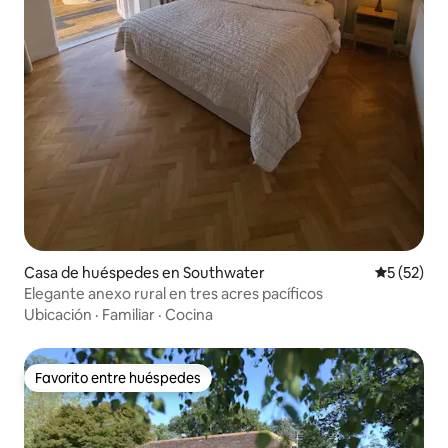
Casa de huéspedes en Southwater
Calificaci
5 (52)
Elegante anexo rural en tres acres pacíficos
Ubicación
·
Familiar
·
Cocina
Favorito entre huéspedes
Favorito entre huéspedes