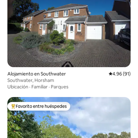
Alojamiento en Southwater
Calificación 
4.96 (91)
Southwater, Horsham
Ubicación
·
Familiar
·
Parques
Favorito entre huéspedes
Favorito entre huéspedes preferido