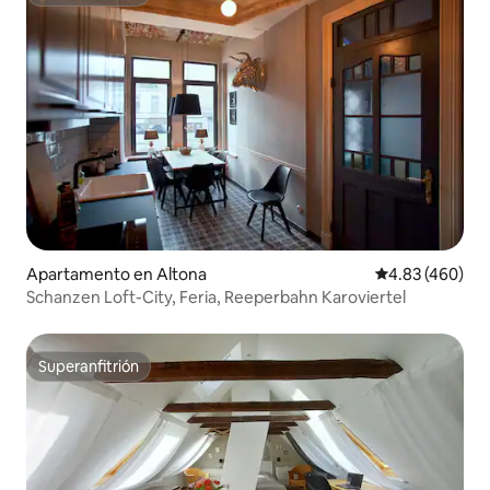
Superanfitrión
Apartamento en Altona
Calificación pr
4.83 (460)
Schanzen Loft-City, Feria, Reeperbahn Karoviertel
Superanfitrión
Superanfitrión