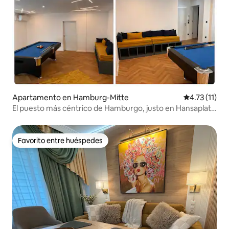
Apartamento en Hamburg-Mitte
Calificación 
4.73 (11)
El puesto más céntrico de Hamburgo, justo en Hansaplatz
(1)
Favorito entre huéspedes
Favorito entre huéspedes