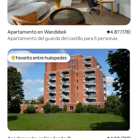
Apartamento en Wandsbek
Calificación p
4.87 (178)
Apartamento del guarda del castillo para 5 personas
Favorito entre huéspedes
Favorito entre huéspedes preferido