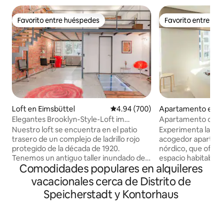
Favorito entre huéspedes
Favorito entre h
Favorito entre huéspedes
Favorito entre h
Loft en Eimsbüttel
Calificación promedio: 4.94 de 5
4.94 (700)
Apartamento en 
Mitte
Elegantes Brooklyn-Style-Loft im
Apartamento de di
Herzen Hamburgs
situado en el cent
Nuestro loft se encuentra en el patio
Experimenta la c
trasero de un complejo de ladrillo rojo
acogedor apartame
protegido de la década de 1920.
nórdico, que ofrec
Tenemos un antiguo taller inundado de
espacio habitabl
Comodidades populares en alquileres
luz con mucha atención al detalle con
diseñado. El apar
metal y roble de alta calidad. Ofrecemos:
dormitorio con ca
vacacionales cerca de Distrito de
- techos de 5 m de altura - una cocina
baño, una acogedor
Speicherstadt y Kontorhaus
abierta totalmente equipada - un baño
comedor y una co
moderno con ducha de efecto lluvia -
equipada. Capacidad máxima: 4
una amplia sala de estar. En la galería se
personas (sofá ca