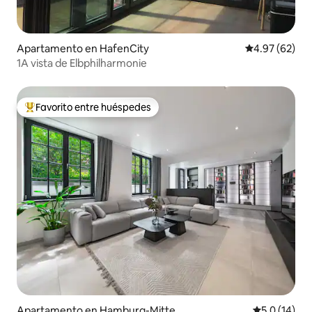
Apartamento en HafenCity
Calificación p
4.97 (62)
1A vista de Elbphilharmonie
Favorito entre huéspedes
Favorito entre huéspedes preferido
Apartamento en Hamburg-Mitte
Calificación
5.0 (14)