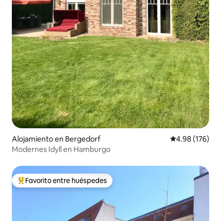
Alojamiento en Bergedorf
Calificación pr
4.98 (176)
Modernes Idyll en Hamburgo
Favorito entre huéspedes
Favorito entre huéspedes preferido