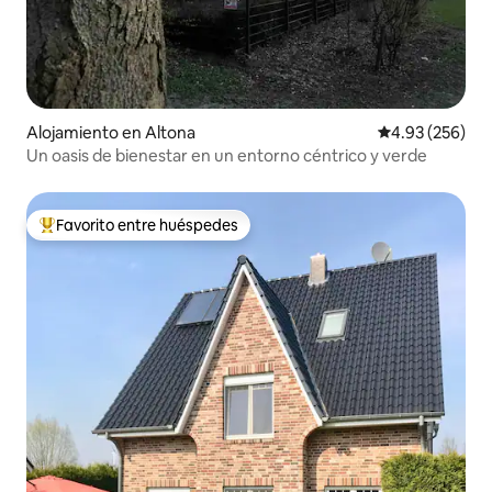
Alojamiento en Altona
Calificación pr
4.93 (256)
Un oasis de bienestar en un entorno céntrico y verde
Favorito entre huéspedes
Favorito entre huéspedes preferido