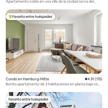
Apartamento noble en una villa de la ciudad cerca del
centro y Alsterlake
Favorito entre huéspedes
Favorito entre huéspedes preferido
Condo en Hamburg-Mitte
Calificación p
4.91 (115)
Bonito apartamento de 3 habitaciones en planta baja con
terraza
Favorito entre huéspedes
Favorito entre huéspedes