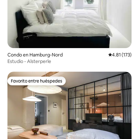
Condo en Hamburg-Nord
Calificación p
4.81 (173)
Estudio - Alsterperle
Favorito entre huéspedes
Favorito entre huéspedes