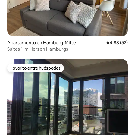
Apartamento en Hamburg-Mitte
Calificación p
4.88 (52)
Suites 1 im Herzen Hamburgs
Favorito entre huéspedes
Favorito entre huéspedes