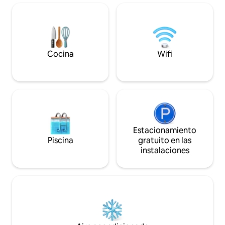
encuentra la cómoda cama doble. Por
personas) Para estancias de 7 noches o
favor, no hagas preguntas sobre
más, se incluye el 
eventos, rodajes de películas o similares.
semanal. Se puede
Los huéspedes tienen acceso a todo el
de limpieza adicion
loft. Vivimos a pocos minutos y estamos
adicional. Ropa de
a disposición de nuestros huéspedes
incluidas.
Cocina
Wifi
como persona de contacto. Hoheluft-
West se encuentra en el corazón de la
ciudad, a menos de dos kilómetros del
barrio de Schanzenviertel, a tres
kilómetros del Alster y a cuatro
kilómetros del puerto. El barrio es
tranquilo y seguro, los supermercados y
restaurantes se encuentran a poca
Estacionamiento
distancia. Las estaciones de metro
Piscina
gratuito en las
Hoheluftbrücke (U3) y Schlump (U2)
instalaciones
están a pocos minutos. El autobús 181
para casi justo delante del edificio, y los
autobuses M4 y M5 paran a menos de
100 metros de distancia. En los
alrededores se puede aparcar en la calle
en casi cualquier lugar. No se permite
fumar en el loft. Se puede fumar en la
puerta, pero a partir de las 22:00 no