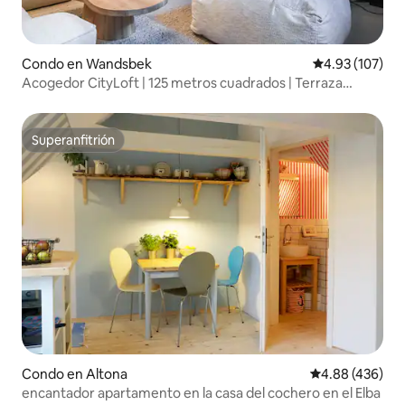
Condo en Wandsbek
Calificación p
4.93 (107)
Acogedor CityLoft | 125 metros cuadrados | Terraza
privada | 7 huéspedes
Superanfitrión
Superanfitrión
Condo en Altona
Calificación pr
4.88 (436)
encantador apartamento en la casa del cochero en el Elba