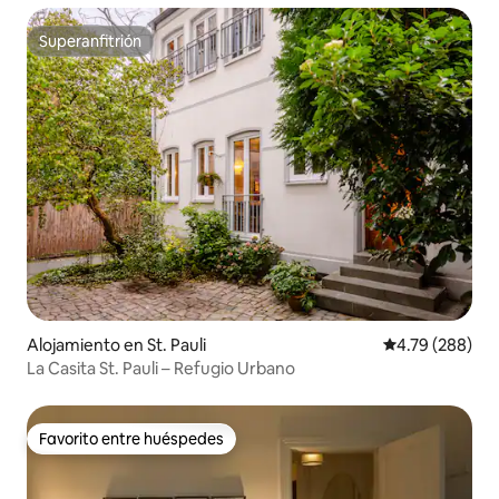
Superanfitrión
Superanfitrión
Alojamiento en St. Pauli
Calificación pr
4.79 (288)
La Casita St. Pauli – Refugio Urbano
Favorito entre huéspedes
Favorito entre huéspedes