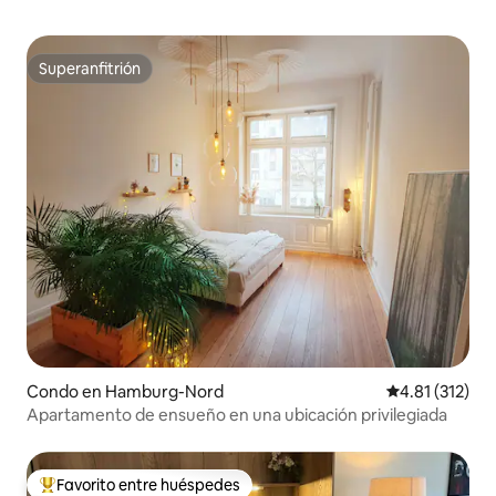
Superanfitrión
Superanfitrión
Condo en Hamburg-Nord
Calificación p
4.81 (312)
Apartamento de ensueño en una ubicación privilegiada
Favorito entre huéspedes
Favorito entre huéspedes preferido