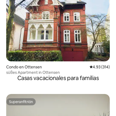
Condo en Ottensen
Calificación p
4.93 (314)
süßes Apartment in Ottensen
Casas vacacionales para familias
Superanfitrión
Superanfitrión