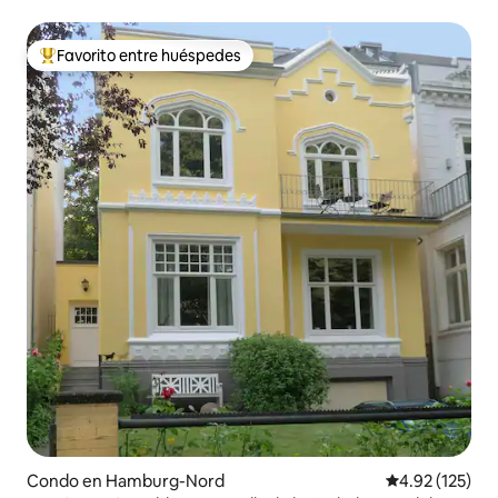
Favorito entre huéspedes
Favorito entre huéspedes preferido
Condo en Hamburg-Nord
Calificación p
4.92 (125)