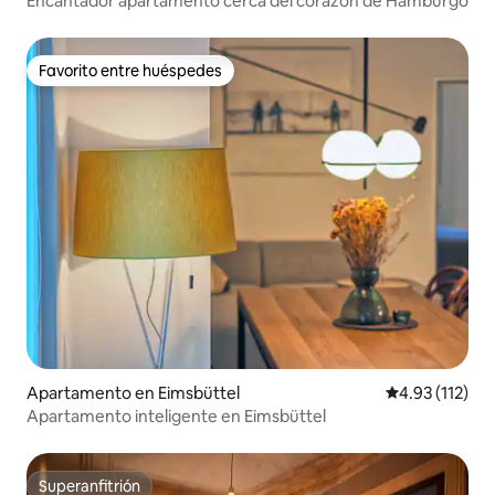
Encantador apartamento cerca del corazón de Hamburgo
Favorito entre huéspedes
Favorito entre huéspedes
Apartamento en Eimsbüttel
Calificación p
4.93 (112)
Apartamento inteligente en Eimsbüttel
Superanfitrión