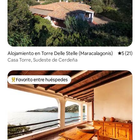
Alojamiento en Torre Delle Stelle (Maracalagonis)
Calificaci
5 (21)
Casa Torre, Sudeste de Cerdeña
Favorito entre huéspedes
Favorito entre huéspedes preferido