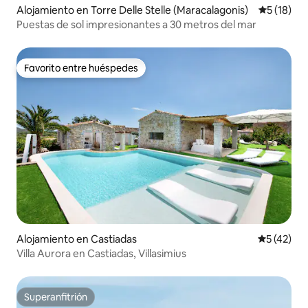
Alojamiento en Torre Delle Stelle (Maracalagonis)
Calificaci
5 (18)
Puestas de sol impresionantes a 30 metros del mar
Favorito entre huéspedes
Favorito entre huéspedes
Alojamiento en Castiadas
Calificaci
5 (42)
Villa Aurora en Castiadas, Villasimius
Superanfitrión
Superanfitrión