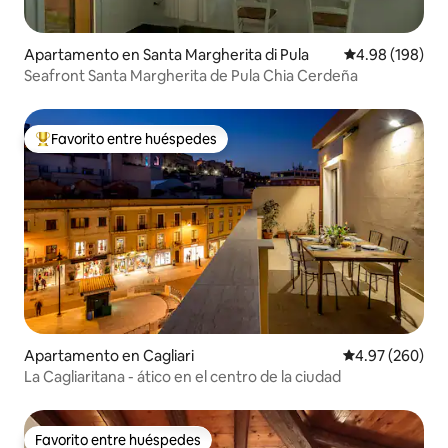
Apartamento en Santa Margherita di Pula
Calificación pr
4.98 (198)
Seafront Santa Margherita de Pula Chia Cerdeña
Favorito entre huéspedes
Favorito entre huéspedes preferido
Apartamento en Cagliari
Calificación pr
4.97 (260)
La Cagliaritana - ático en el centro de la ciudad
Favorito entre huéspedes