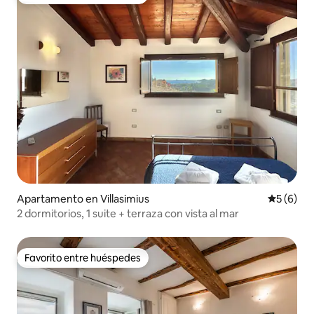
Favorito entre huéspedes
Apartamento en Villasimius
Calificac
5 (6)
2 dormitorios, 1 suite + terraza con vista al mar
Favorito entre huéspedes
Favorito entre huéspedes