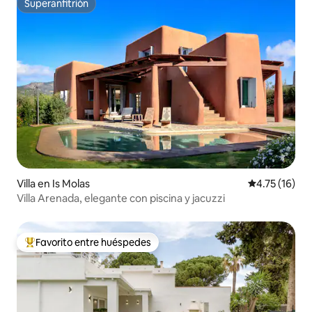
Superanfitrión
Superanfitrión
Villa en Is Molas
Calificación 
4.75 (16)
Villa Arenada, elegante con piscina y jacuzzi
Favorito entre huéspedes
Favorito entre huéspedes preferido