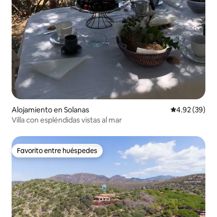
Alojamiento en Solanas
Calificación p
4.92 (39)
Villa con espléndidas vistas al mar
Favorito entre huéspedes
Favorito entre huéspedes