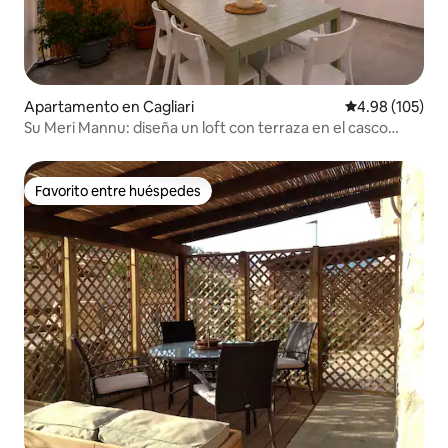
Apartamento en Cagliari
Calificación pr
4.98 (105)
Su Meri Mannu: diseña un loft con terraza en el casco
antiguo de Cagliari
Favorito entre huéspedes
Favorito entre huéspedes