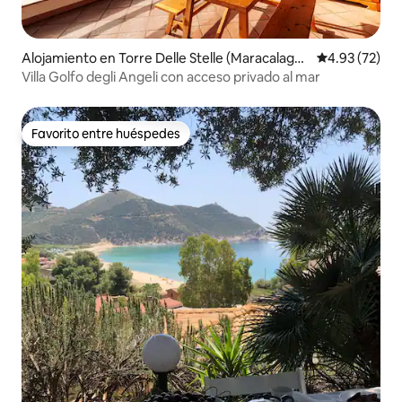
Alojamiento en Torre Delle Stelle (Maracalago
Calificación 
4.93 (72)
nis)
Villa Golfo degli Angeli con acceso privado al mar
Favorito entre huéspedes
Favorito entre huéspedes