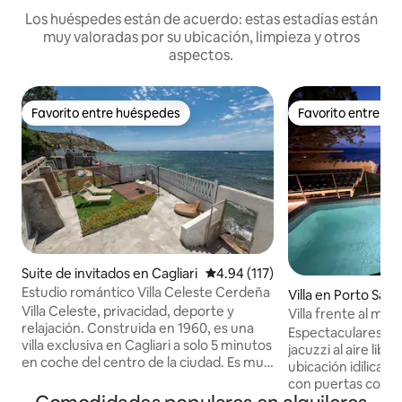
Los huéspedes están de acuerdo: estas estadías están
muy valoradas por su ubicación, limpieza y otros
aspectos.
Favorito entre huéspedes
Favorito entre h
Favorito entre huéspedes
Favorito entre h
Suite de invitados en Cagliari
Calificación promedio: 4.94 de 5
4.94 (117)
Estudio romántico Villa Celeste Cerdeña
Villa en Porto Sa R
Villa Celeste, privacidad, deporte y
Villa frente al mar 
relajación. Construida en 1960, es una
Villasimius-Sardini
Espectaculares vis
villa exclusiva en Cagliari a solo 5 minutos
jacuzzi al aire libr
en coche del centro de la ciudad. Es muy
ubicación idílica, p
privada, junto al mar, con acceso directo
con puertas corred
a la playa de Cala Bernat, pasando por las
privacidad. ¡Impre