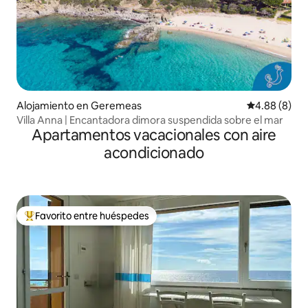
Alojamiento en Geremeas
Calificación 
4.88 (8)
Villa Anna | Encantadora dimora suspendida sobre el mar
Apartamentos vacacionales con aire
acondicionado
Favorito entre huéspedes
Favorito entre huéspedes preferido