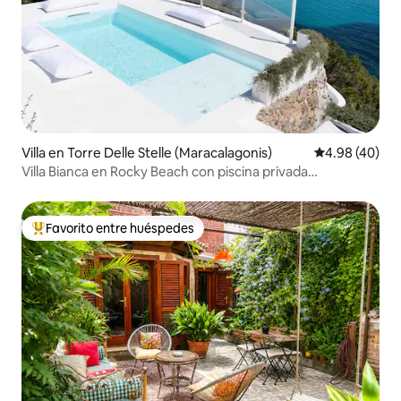
Villa en Torre Delle Stelle (Maracalagonis)
Calificación p
4.98 (40)
Villa Bianca en Rocky Beach con piscina privada
climatizada
Favorito entre huéspedes
Favorito entre huéspedes preferido