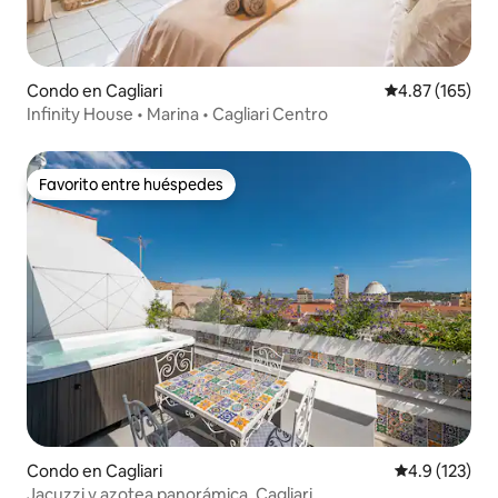
Condo en Cagliari
Calificación p
4.87 (165)
Infinity House • Marina • Cagliari Centro
Favorito entre huéspedes
Favorito entre huéspedes
Condo en Cagliari
Calificación 
4.9 (123)
Jacuzzi y azotea panorámica, Cagliari