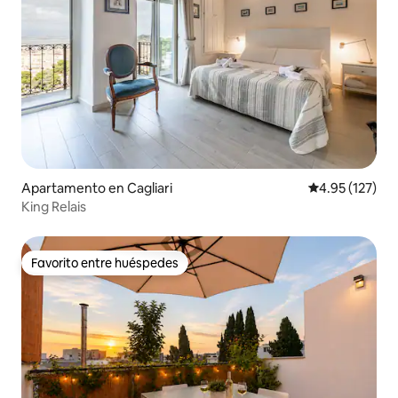
Apartamento en Cagliari
Calificación p
4.95 (127)
King Relais
Favorito entre huéspedes
Favorito entre huéspedes