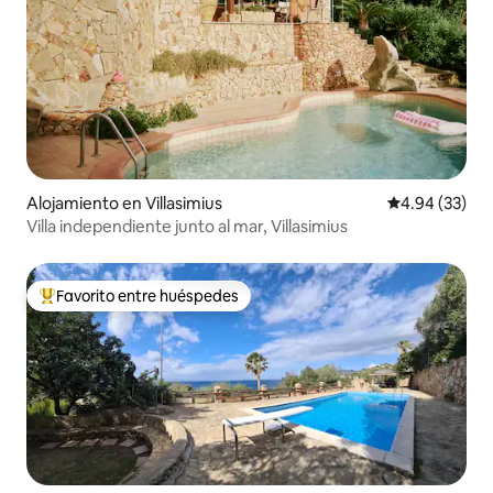
Alojamiento en Villasimius
Calificación p
4.94 (33)
Villa independiente junto al mar, Villasimius
Favorito entre huéspedes
Favorito entre huéspedes preferido