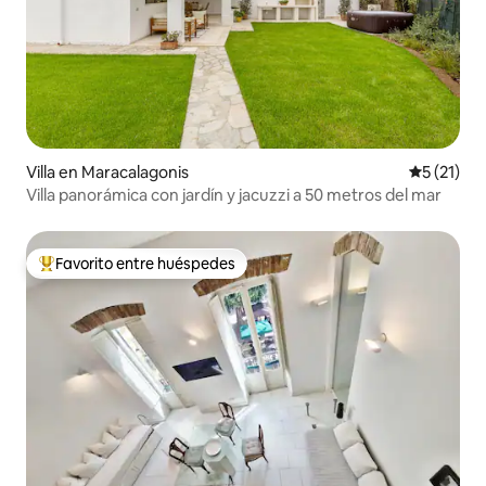
Villa en Maracalagonis
Calificaci
5 (21)
Villa panorámica con jardín y jacuzzi a 50 metros del mar
Favorito entre huéspedes
Favorito entre huéspedes preferido