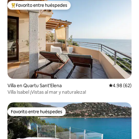
Favorito entre huéspedes
Favorito entre huéspedes preferido
Villa en Quartu Sant'Elena
Calificación p
4.98 (62)
Villa Isabel ¡Vistas al mar y naturaleza!
Favorito entre huéspedes
Favorito entre huéspedes