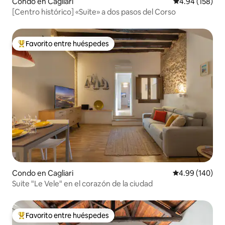
Condo en Cagliari
Calificación pr
4.94 (158)
[Centro histórico] «Suite» a dos pasos del Corso
Favorito entre huéspedes
Favorito entre huéspedes preferido
Condo en Cagliari
Calificación pr
4.99 (140)
Suite "Le Vele" en el corazón de la ciudad
Favorito entre huéspedes
Favorito entre huéspedes preferido