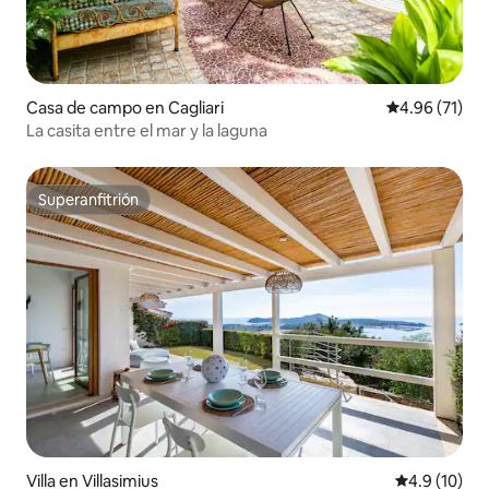
Casa de campo en Cagliari
Calificación 
4.96 (71)
La casita entre el mar y la laguna
Superanfitrión
Superanfitrión
Villa en Villasimius
Calificación
4.9 (10)