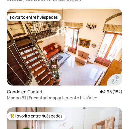
Favorito entre huéspedes
Favorito entre huéspedes
Condo en Cagliari
Calificación p
4.95 (182)
Manno 81 | Encantador apartamento histórico
Favorito entre huéspedes
Favorito entre huéspedes preferido