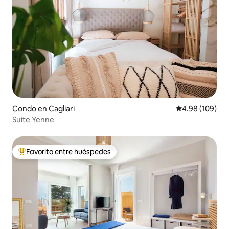
Condo en Cagliari
Calificación pr
4.98 (109)
Suite Yenne
Favorito entre huéspedes
Favorito entre huéspedes preferido