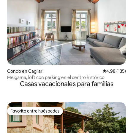
Condo en Cagliari
Calificación p
4.98 (135)
Meigama, loft con parking en el centro histórico
Casas vacacionales para familias
Favorito entre huéspedes
Favorito entre huéspedes