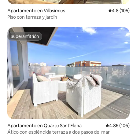
Apartamento en Villasimius
Calificación 
4.8 (105)
Piso con terraza y jardín
Superanfitrión
Superanfitrión
Apartamento en Quartu Sant'Elena
Calificación pr
4.85 (106)
Ático con espléndida terraza a dos pasos del mar