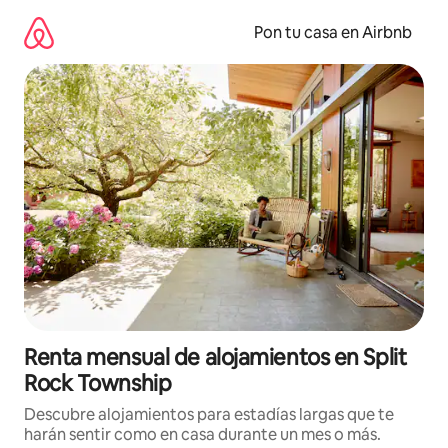
Omite
el
Pon tu casa en Airbnb
contenido
Renta mensual de alojamientos en Split
Rock Township
Descubre alojamientos para estadías largas que te
harán sentir como en casa durante un mes o más.