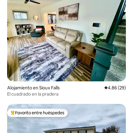
Alojamiento en Sioux Falls
Calificación p
4.86 (29)
El cuadrado en la pradera
Favorito entre huéspedes
Favorito entre huéspedes preferido