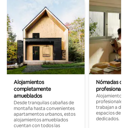
Alojamientos
Nómadas digit
completamente
profesionales 
amueblados
Alojamientos 
profesionales 
Desde tranquilas cabañas de
trabajan a dist
montaña hasta convenientes
espacios de tr
apartamentos urbanos, estos
dedicados.
alojamientos amueblados
cuentan con todos las