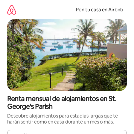
Omite
el
Pon tu casa en Airbnb
contenido
Renta mensual de alojamientos en St.
George's Parish
Descubre alojamientos para estadías largas que te
harán sentir como en casa durante un mes o más.