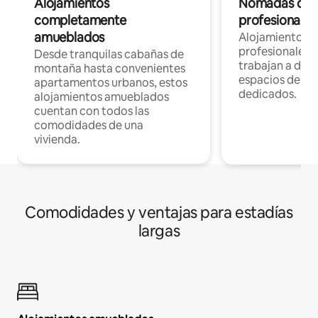
Alojamientos
Nómadas digit
completamente
profesionales 
amueblados
Alojamientos 
profesionales 
Desde tranquilas cabañas de
trabajan a dist
montaña hasta convenientes
espacios de tr
apartamentos urbanos, estos
dedicados.
alojamientos amueblados
cuentan con todos las
comodidades de una
vivienda.
Comodidades y ventajas para estadías
largas