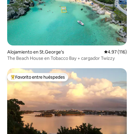
Alojamiento en St.George's
Calificación p
4.97 (116)
The Beach House en Tobacco Bay + cargador Twizzy
Favorito entre huéspedes
Favorito entre huéspedes preferido