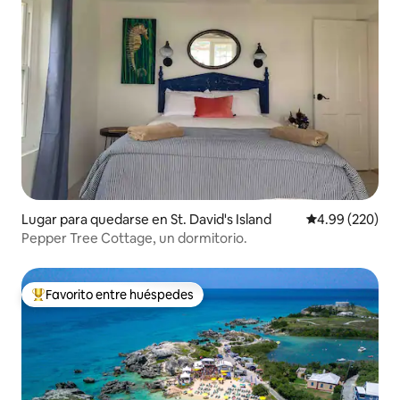
Lugar para quedarse en St. David's Island
Calificación pr
4.99 (220)
Pepper Tree Cottage, un dormitorio.
Favorito entre huéspedes
Favorito entre huéspedes preferido