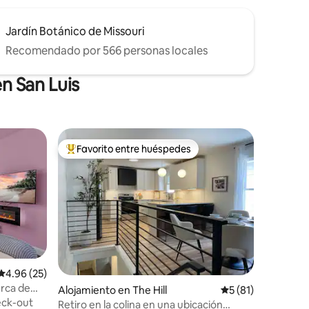
Jardín Botánico de Missouri
Recomendado por 566 personas locales
n San Luis
Favorito entre huéspedes
rido
Favorito entre huéspedes preferido
Calificación promedio: 4.96 de 5, 25 reseñas
4.96 (25)
erca de
Alojamiento en The Hill
Calificación prome
5 (81)
ck-out
Retiro en la colina en una ubicación