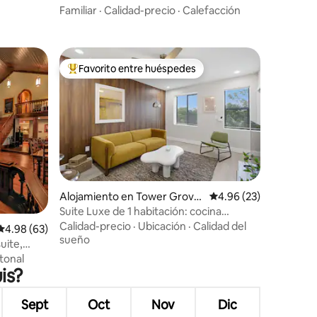
privilegiada
Familiar
·
Calidad-precio
·
Calefacción
Favorito entre huéspedes
Favorito entre huéspedes preferido
Alojamiento en Tower Grove
Calificación promedio:
4.96 (23)
South
Suite Luxe de 1 habitación: cocina
profesional y chimenea
Calidad-precio
·
Ubicación
·
Calidad del
Calificación promedio: 4.98 de 5, 63 reseñas
4.98 (63)
sueño
suite,
tonal
is?
Sept
Oct
Nov
Dic