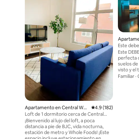
Apartame
Este debe 
Este DEBE 
perfecta 
suelos de 
visto y e
maravillos
Familiar
·
iluminació
suave y t
contemporáneas. 
principal
Sports Ba
Apartamento en Central Wes
Calificación promedio:
4.9 (182)
música en 
t End
Loft de 1 dormitorio cerca de Central
Bogarts B
West End, a pie de BJC
¡Bienvenido al lujo del loft, a poca
ofrece So
distancia a pie de BJC, vida nocturna,
de 5 minut
estación de metro y Whole Foods! ¡Este
ver los pa
espacio incluye estacionamiento en