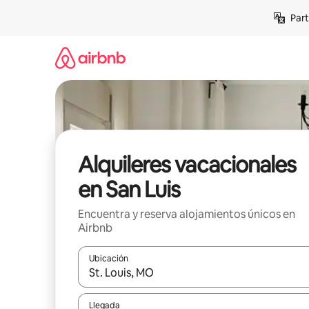
Omite
Part
el
contenido
Alquileres vacacionales
en San Luis
Encuentra y reserva alojamientos únicos en
Airbnb
Ubicación
Cuando los resultados estén disponibles, navega co
Llegada