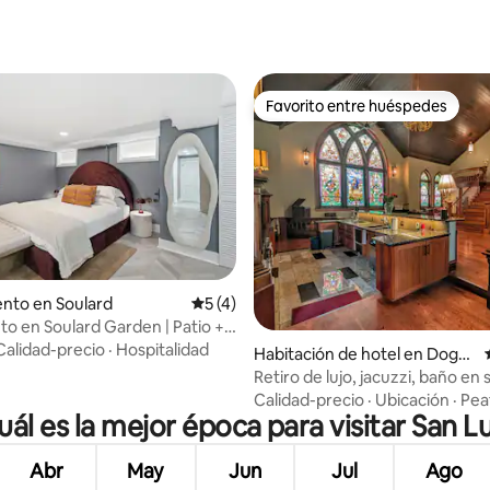
Favorito entre huéspedes
Favorito entre huéspedes
nto en Soulard
Calificación promedio: 5 de 5, 4 reseñas
5 (4)
to en Soulard Garden | Patio +
: 4.75 de 5, 4 reseñas
tness
Calidad-precio
·
Hospitalidad
Habitación de hotel en Dogto
wn
Retiro de lujo, jacuzzi, baño en 
ubicación+
Calidad-precio
·
Ubicación
·
Pea
uál es la mejor época para visitar San Lu
Abr
May
Jun
Jul
Ago