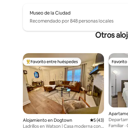
Museo de la Ciudad
Recomendado por 848 personas locales
Otros alo
Favorito entre huéspedes
Favorito
Favorito entre huéspedes preferido
Favorito
Apartamen
Departame
Alojamiento en Dogtown
Calificación promed
5 (43)
A 5 minuto
Familiar
·
Ladrillos en Watson | Casa moderna con