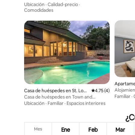
garaje y solárium
Ubicación
·
Calidad-precio
·
Comodidades
Apartame
Alojamien
Casa de huéspedes en St. Loui
Calificación promedio
4.75 (4)
sala de fi
Familiar
·
s
Casa de huéspedes en Town and
Country, cerca de St. Louis.
Ubicación
·
Familiar
·
Espacios interiores
¿C
Mes
Ene
Feb
Mar