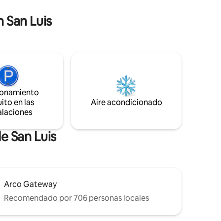
a hoy tu
distancia. Puntuación de accesibilidad a
n San Luis
s!
pie: 88.
ionamiento
ito en las
Aire acondicionado
alaciones
e San Luis
Arco Gateway
Recomendado por 706 personas locales