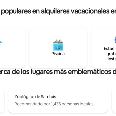
 Blues y STL City!
comodidad inigualable. ¡Reserv
 populares en alquileres vacacionales e
recuerdo inolvidable de St. Loui
Estac
Piscina
gratu
inst
erca de los lugares más emblemáticos d
Zoológico de San Luis
Recomendado por 1,435 personas locales