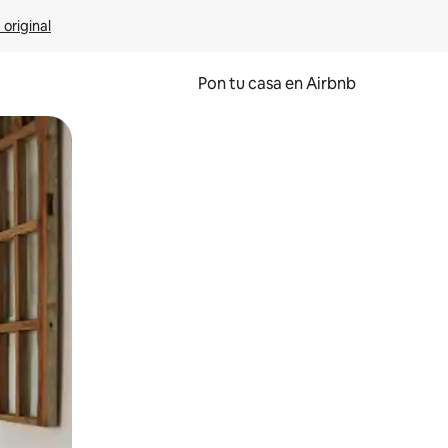
 original
Pon tu casa en Airbnb
o o desliza el dedo.