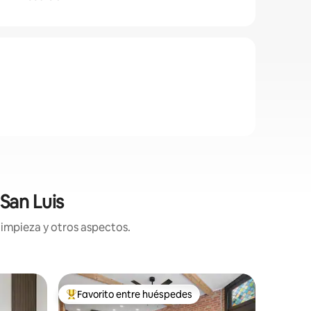
San Luis
limpieza y otros aspectos.
Cabaña e
Favorito entre huéspedes
Favor
rido
Favorito entre huéspedes preferido
Favorit
Camp Mill