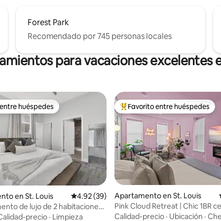
Forest Park
Recomendado por 745 personas locales
jamientos para vacaciones excelentes e
 entre huéspedes
Favorito entre huéspedes
 entre huéspedes
Favorito entre huéspedes prefe
Apartamento en St. Louis
to en St. Louis
Calificación promedio: 4.92 de 5, 39 reseñas
4.92 (39)
Pink Cloud Retreat | Chic 1BR c
nto de lujo de 2 habitaciones |
io: 5 de 5, 43 reseñas
Tower Grove
s del centro y de los estadios
Calidad-precio
·
Ubicación
·
Che
Calidad-precio
·
Limpieza