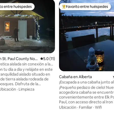
ito entre huéspedes
Favorito entre huéspedes
 entre huéspedes preferido
Favorito entre huéspedes prefe
 St. Paul County No. 1
Calificación promedio: 5.0 de 5, 11 reseñas
5.0 (11)
tica aislada sin conexión a la
tu día a día y relájate en este
ranquilidad aislado situado en
Cabaña en Alberta
 de tierra aislada rodeada de
¡Escapada a una cabaña junto al
bosques. Disfruta de la
¡Pequeño pedazo de cielo! Nue
n de bayas silvestres, la
Ubicación
·
Limpieza
acogedora cabaña se encuentr
 vida silvestre, el senderismo
convenientemente entre Elk Poi
enderos del monte, sentado
 4.97 de 5, 59 reseñas
Paul, con acceso directo al Iro
 del fuego con las puestas de
Trail. Un pequeño lago con las puestas de
Ubicación
·
Familiar
·
Wifi
ermosas que jamás verás. Los
sol más increíbles, ven y relaja
den saltar en el trampolín con