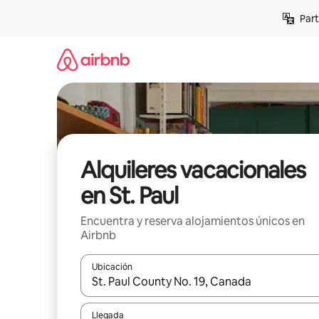
Omite
Part
el
contenido
Alquileres vacacionales
en St. Paul
Encuentra y reserva alojamientos únicos en
Airbnb
Ubicación
Cuando los resultados estén disponibles, navega co
Llegada