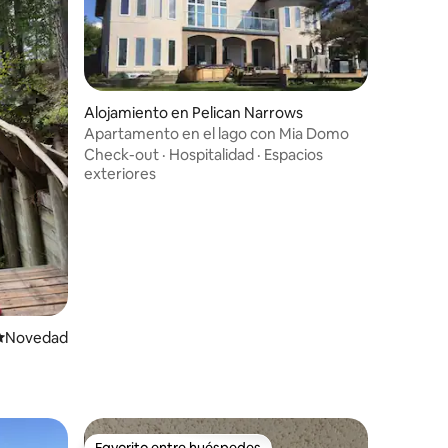
Alojamiento en Pelican Narrows
Apartamento en el lago con Mia Domo
Check-out
·
Hospitalidad
·
Espacios
exteriores
Lugar para hospedarse
Novedad
Favorito entre huéspedes