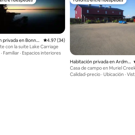
 entre huéspedes
Favorito entre huéspedes
n privada en Bonnyv
Calificación promedio: 4.97 de 5, 34 reseñas
4.97 (34)
te con la suite Lake Carriage
·
Familiar
·
Espacios interiores
o: 4.4 de 5, 5 reseñas
Habitación privada en Ardmo
re
Casa de campo en Muriel Cree
Calidad-precio
·
Ubicación
·
Vis