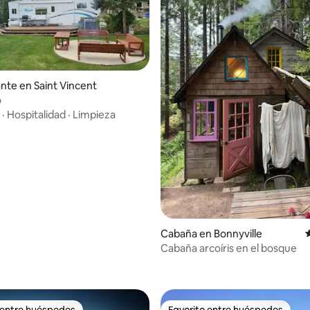
nte en Saint Vincent
o
·
Hospitalidad
·
Limpieza
Cabaña en Bonnyville
Cabaña arcoíris en el bosque
 entre huéspedes
Favorito entre huéspedes