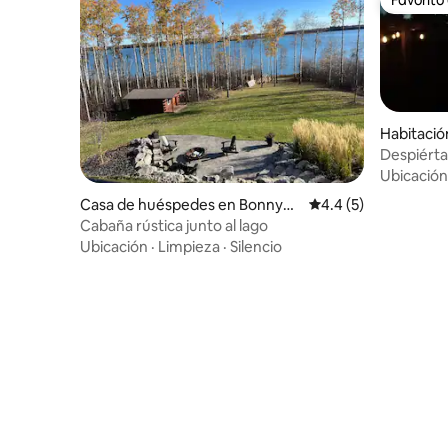
Favorito
Habitació
ille No. 87
Despiérta
Ubicación
Casa de huéspedes en Bonnyvill
Calificación promedi
4.4 (5)
e
Cabaña rústica junto al lago
Ubicación
·
Limpieza
·
Silencio