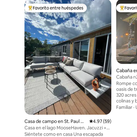
Favorito entre huéspedes
Favor
Favorito entre huéspedes preferido
Favorito
Cabaña en
9
Cabaña rús
red
Rompe con 
oasis de t
320 acres
colinas y 
recolecció
Familiar
·
abundante
por los s
Casa de campo en St. Paul Co
Calificación promedio:
4.97 (59)
alrededor
unty No. 19
Casa en el lago MooseHaven. Jacuzzi +
sol más h
impresionantes vistas
Siéntete como en casa Una escapada
niños pue