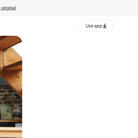
 original
Use app
o o desliza el dedo.