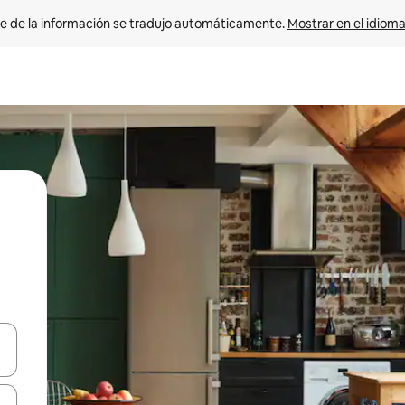
e de la información se tradujo automáticamente. 
Mostrar en el idioma
n las teclas de flecha hacia arriba y hacia abajo o explora con el tact