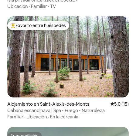
Ubicación
·
Familiar
·
TV
Favorito entre huéspedes
Favorito entre huéspedes preferido
Alojamiento en Saint-Alexis-des-Monts
Calificación
5.0 (15)
Cabaña escandinava | Spa • Fuego • Naturaleza
Familiar
·
Ubicación
·
En la cercanía
Superanfitrión