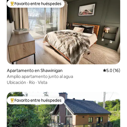
Favorito entre huéspedes
Favorito entre huéspedes preferido
Apartamento en Shawinigan
Calificación
5.0 (16)
Amplio apartamento junto al agua
Ubicación
·
Río
·
Vista
Favorito entre huéspedes
Favorito entre huéspedes preferido