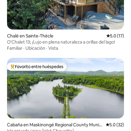
Chalé en Sainte-Thècle
Calificación
5.0 (17)
O'Chalet 13; ¡Lujo en plena naturaleza a orillas del lago!
Familiar
·
Ubicación
·
Vista
Favorito entre huéspedes
Favorito entre huéspedes preferido
Cabaña en Maskinongé Regional County Munici
Calificación
5.0 (32)
pality
Isla privada única (Islet Chouette)