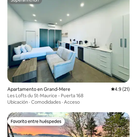
Superanfitrión
Apartamento en Grand-Mere
Calificación
4.9 (21)
Les Lofts du St-Maurice - Puerta 168
Ubicación
·
Comodidades
·
Acceso
Favorito entre huéspedes
Favorito entre huéspedes