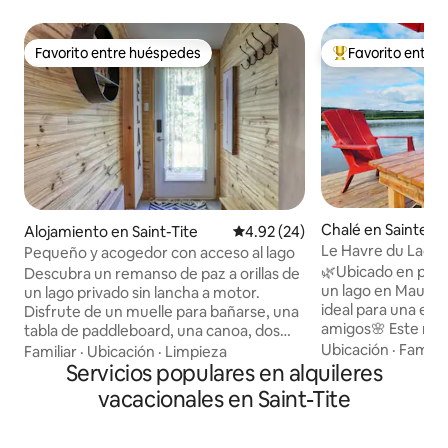
Favorito entre huéspedes
Favorito entre
Favorito entre huéspedes
Favorito entre hu
Chalé en Sainte-T
Alojamiento en Saint-Tite
Calificación promedio: 4.92 de 
4.92 (24)
Le Havre du Lac *D
Pequeño y acogedor con acceso al lago
agosto*
🌿Ubicado en plen
Descubra un remanso de paz a orillas de
un lago en Maurici
un lago privado sin lancha a motor.
ideal para una esta
Disfrute de un muelle para bañarse, una
amigos🌸 Este rem
tabla de paddleboard, una canoa, dos
todas las comodid
Ubicación
·
Familia
kayaks para niños, una chimenea de
Familiar
·
Ubicación
·
Limpieza
relajarse en un en
leña, esquí de fondo y una terraza
Servicios populares en alquileres
kayaks disponibles
acogedora. A 5 minutos del Festival
vacacionales en Saint-Tite
muelle 🐟 Pesca e
Western de St-Tite y a 30 minutos del
Jardín florido 🦋
Parque Nacional de la Mauricie, esta
vista 🦆Pajarera pa
cabaña renovada con un estilo actual