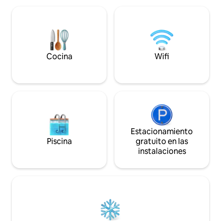
el teletrabajo 🔥 
ofrece wifi, cocina equipada (fondue,
exteriores 🥾 Sen
nevera para vinos) y batas de baño para
Nacional de la Mau
una estadía inolvidable. Senderos para
🏖 Playa en el pue
caminar en las cercanías. Reserve su
escapada a la naturaleza ahora mismo
Cocina
Wifi
Estacionamiento
Piscina
gratuito en las
instalaciones