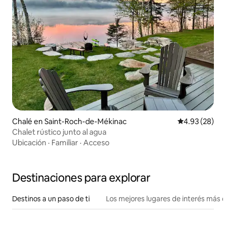
Chalé en Saint-Roch-de-Mékinac
Calificación p
4.93 (28)
Chalet rústico junto al agua
Ubicación
·
Familiar
·
Acceso
Destinaciones para explorar
Destinos a un paso de ti
Los mejores lugares de interés más 