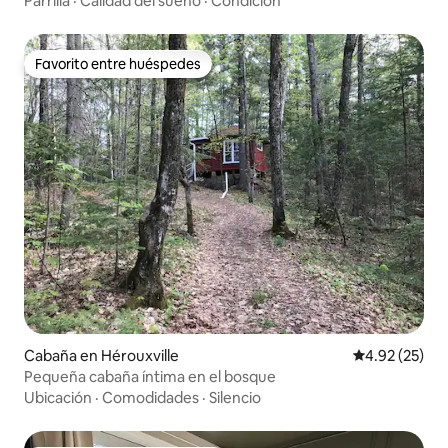
Parrilla
·
Calidad del sueño
·
Condición
Favorito entre huéspedes
Favorito entre huéspedes
Cabaña en Hérouxville
Calificación 
4.92 (25)
Pequeña cabaña íntima en el bosque
Ubicación
·
Comodidades
·
Silencio