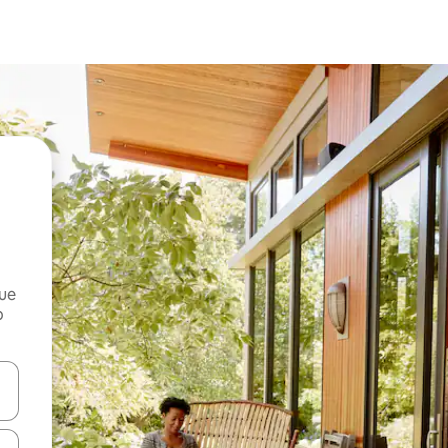
que
o
n las teclas de flecha hacia arriba y hacia abajo o explora con el tact