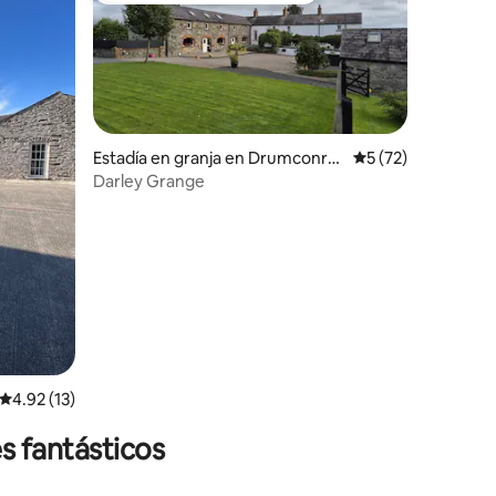
Estadía en granja en Drumconrat
Calificación promed
5 (72)
h
Darley Grange
Calificación promedio: 4.92 de 5, 13 reseñas
4.92 (13)
s fantásticos