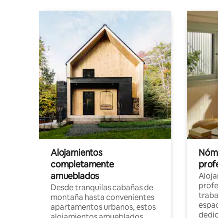
Alojamientos
Nóma
completamente
profe
amueblados
Aloj
profe
Desde tranquilas cabañas de
traba
montaña hasta convenientes
espac
apartamentos urbanos, estos
dedi
alojamientos amueblados