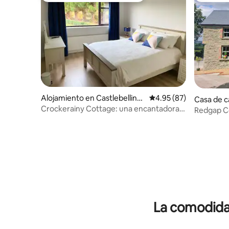
Alojamiento en Castlebelling
Calificación promedio:
4.95 (87)
Casa de 
ham
Crockerainy Cottage: una encantadora
ce
Redgap Co
escapada al campo
del Boyne
La comodidad