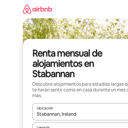
Omite
el
contenido
Renta mensual de
alojamientos en
Stabannan
Descubre alojamientos para estadías largas 
te harán sentir como en casa durante un mes 
más.
Ubicación
Cuando los resultados estén disponibles, navega co
Llegada