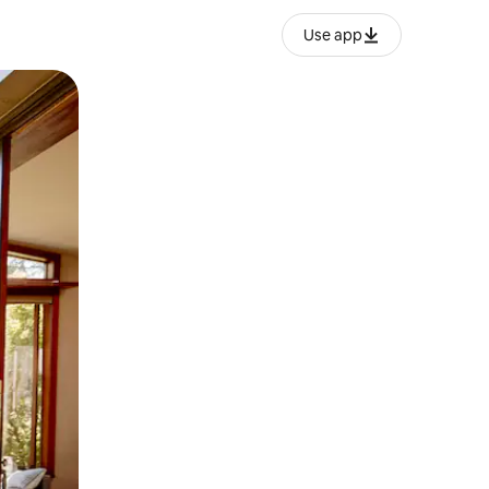
Use app
o o desliza el dedo.