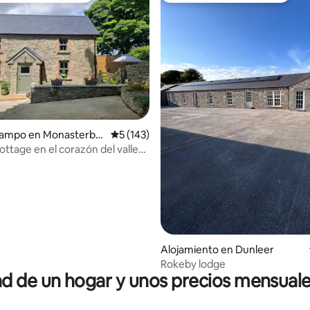
 4.95 de 5, 87 reseñas
campo en Monasterboi
Calificación promedio: 5 de 5, 143 reseñas
5 (143)
ttage en el corazón del valle
Alojamiento en Dunleer
Rokeby lodge
 de un hogar y unos precios mensuale