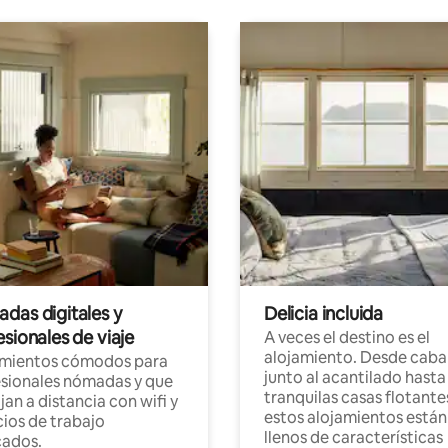
das digitales y
Delicia incluida
sionales de viaje
A veces el destino es el
alojamiento. Desde caba
amientos cómodos para
junto al acantilado hasta
sionales nómadas y que
tranquilas casas flotante
jan a distancia con wifi y
estos alojamientos están
ios de trabajo
llenos de características
cados.