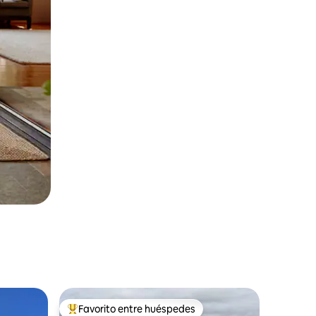
Favorito entre huéspedes
Favorito entre huéspedes preferido