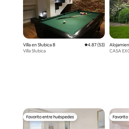
Villa en Słubica B
Calificación promedio:
4.87 (53)
Alojamie
Villa Słubica
CASA EXC
PISCINAS
Favorito entre huéspedes
Favorito
Favorito entre huéspedes
Favorito