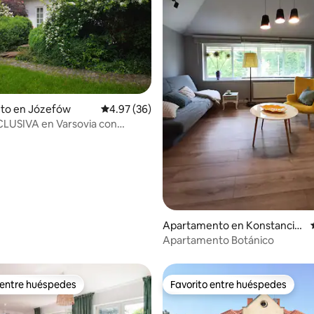
 4.87 de 5, 53 reseñas
nto en Józefów
Calificación promedio: 4.97 de 5, 36 reseñas
4.97 (36)
LUSIVA en Varsovia con
Apartamento en Konstancin-
Jeziorna
Apartamento Botánico
 entre huéspedes
Favorito entre huéspedes
 entre huéspedes
Favorito entre huéspedes