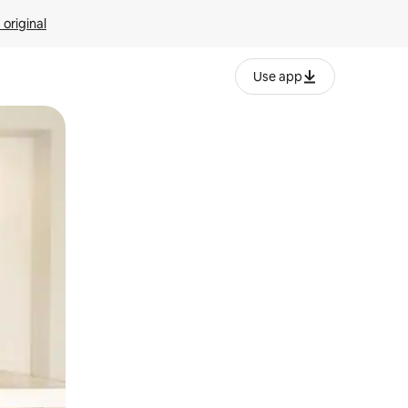
 original
Use app
o o desliza el dedo.