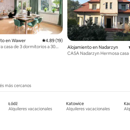
: 5.0 de 5, 20 reseñas
nto en Wawer
Calificación promedio: 4.89 de 5, 19 reseñas
4.89 (19)
 casa de 3 dormitorios a 30
Alojamiento en Nadarzyn
el centro, chimenea en el jardín
CASA Nadarzyn Hermosa casa 
Varsovia con jardín
erés más cercanos
Łódź
Katowice
Ka
Alquileres vacacionales
Alquileres vacacionales
Alq