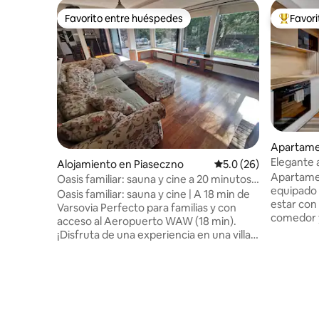
Favorito entre huéspedes
Favor
Favorito entre huéspedes
Favorito
Apartame
Elegante 
Alojamiento en Piaseczno
Calificación promedio
5.0 (26)
Sadyba-W
Apartame
Oasis familiar: sauna y cine a 20 minutos
equipado 
de Varsovia
Oasis familiar: sauna y cine | A 18 min de
estar con 
Varsovia Perfecto para familias y con
comedor y 
acceso al Aeropuerto WAW (18 min).
tiene una
¡Disfruta de una experiencia en una villa
espacioso
privada que no encontrarás en el centro
como esp
de la ciudad! ✅ ACCESO A VARSOVIA: A
adicional.
30 minutos del centro en tren directo o
restauran
en automóvil. ✅ SERVICIOS: cine en el
aire acon
hogar de 100”, sauna privada, chimenea,
agua, plan
wifi rápido y escritorio. ✅ NIÑOS: Cama