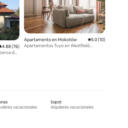
Apartamento en Mokotów
Calificación promedi
5.0 (10)
Apartamentos Tuyo en Westfield
Calificación promedio: 4.88 de 5, 76 reseñas
4.88 (76)
Mokotów
cerca de
unas
Sopot
uileres vacacionales
Alquileres vacacionales