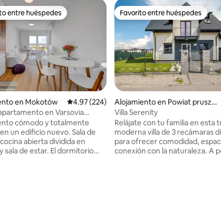
ito entre huéspedes
Favorito entre huéspedes
 entre huéspedes preferido
Favorito entre huéspedes
nto en Mokotów
Calificación promedio: 4.97 de 5, 224 reseñas
4.97 (224)
Alojamiento en Powiat pruszko
wski
apartamento en Varsovia
Villa Serenity
: 5.0 de 5, 26 reseñas
ilanów
nto cómodo y totalmente
Relájate con tu familia en esta t
en un edificio nuevo. Sala de
moderna villa de 3 recámaras d
cocina abierta dividida en
para ofrecer comodidad, espac
sala de estar. El dormitorio
conexión con la naturaleza. A 
 cama grande y un armario
minutos de la ciudad, pero en 
. También hay un armario
tranquilo, ofrece el equilibrio 
acio de almacenamiento
entre comodidad y escapada. D
 En la zona hay tiendas,
un jardín privado, noches acog
tes y cafeterías. Equipamiento:
junto a la fogata y un espacio p
dicionado, cafetera, hervidor de
niños jueguen. En el interior, u
cha, tabla de planchar,
moderna totalmente equipada