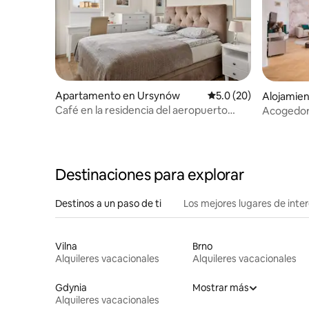
Apartamento en Ursynów
Calificación promedio
5.0 (20)
Alojamie
Café en la residencia del aeropuerto
Acogedora
24h/FV
minutos d
Destinaciones para explorar
Destinos a un paso de ti
Los mejores lugares de int
Vilna
Brno
Alquileres vacacionales
Alquileres vacacionales
Gdynia
Mostrar más
Alquileres vacacionales