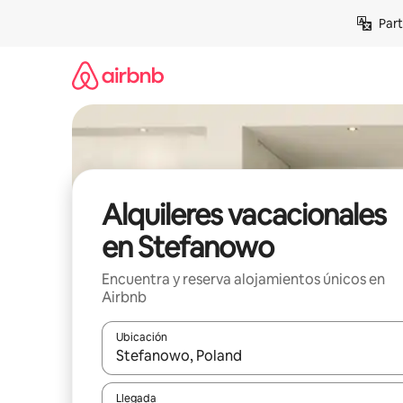
Omite
Part
el
contenido
Alquileres vacacionales
en Stefanowo
Encuentra y reserva alojamientos únicos en
Airbnb
Ubicación
Cuando los resultados estén disponibles, navega co
Llegada