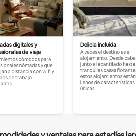
das digitales y
Delicia incluida
sionales de viaje
A veces el destino es el
alojamiento. Desde caba
amientos cómodos para
junto al acantilado hasta
sionales nómadas y que
tranquilas casas flotante
jan a distancia con wifi y
estos alojamientos están
ios de trabajo
llenos de características
cados.
únicas.
modidades y ventajas para estadías lar