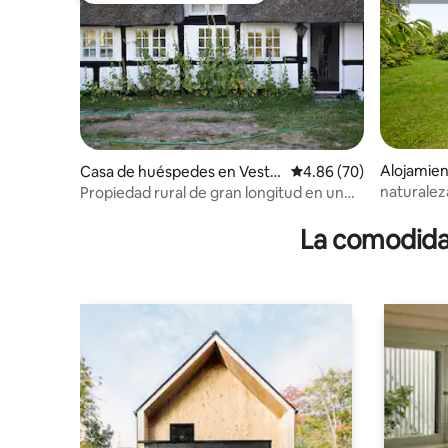
Alojamien
Casa de huéspedes en Veste
Calificación promedio:
4.86 (70)
r Skerninge
naturalez
Propiedad rural de gran longitud en un
entorno tranquilo
La comodidad