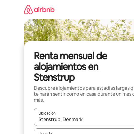
Omite
el
contenido
Renta mensual de
alojamientos en
Stenstrup
Descubre alojamientos para estadías largas 
te harán sentir como en casa durante un mes 
más.
Ubicación
Cuando los resultados estén disponibles, navega co
Llegada