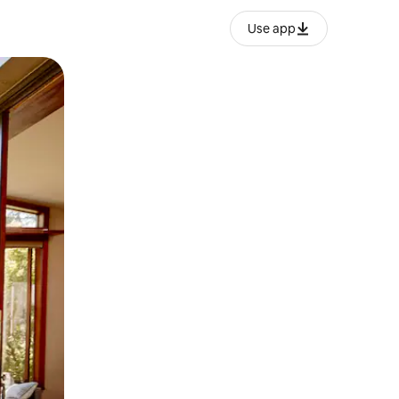
Use app
o o desliza el dedo.