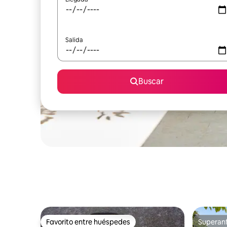
Salida
Buscar
Favorito entre huéspedes
Superanf
Favorito entre huéspedes
Superanf