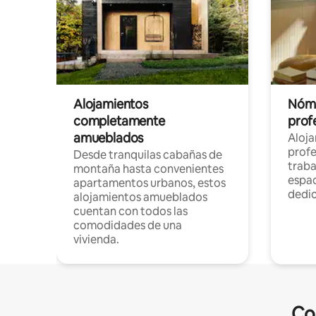
Alojamientos
Nóma
completamente
profe
amueblados
Aloj
profe
Desde tranquilas cabañas de
traba
montaña hasta convenientes
espac
apartamentos urbanos, estos
dedi
alojamientos amueblados
cuentan con todos las
comodidades de una
vivienda.
Co