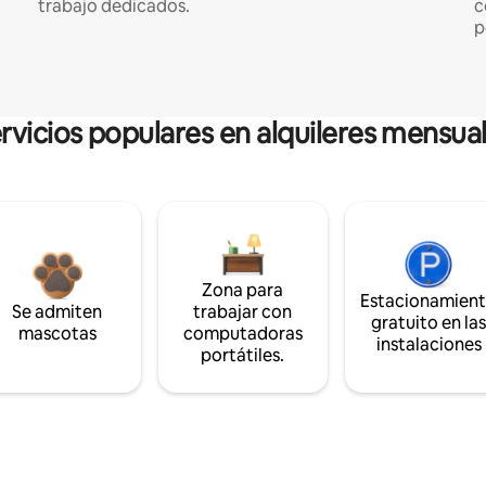
trabajo dedicados.
c
p
rvicios populares en alquileres mensua
Zona para
Estacionamien
Se admiten
trabajar con
gratuito en la
mascotas
computadoras
instalaciones
portátiles.