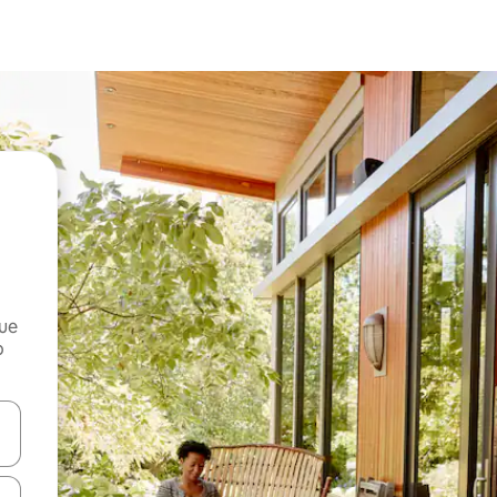
que
o
n las teclas de flecha hacia arriba y hacia abajo o explora con el tact