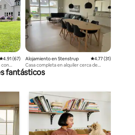
Calificación promedio: 4.91 de 5, 67 reseñas
4.91 (67)
Alojamiento en Stenstrup
Calificación promedio
4.77 (31)
a con
Casa completa en alquiler cerca de
s fantásticos
Svendborg