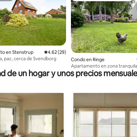
to en Stenstrup
Calificación promedio: 4.62 de 5, 29 reseñas
4.62 (29)
 4.86 de 5, 70 reseñas
a, paz, cerca de Svendborg
Condo en Ringe
Apartamento en zona tranquil
 de un hogar y unos precios mensuale
aparcoche gratis