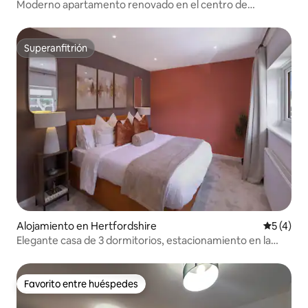
Moderno apartamento renovado en el centro de
Stevenage
Superanfitrión
Superanfitrión
Alojamiento en Hertfordshire
Calificac
5 (4)
Elegante casa de 3 dormitorios, estacionamiento en la
entrada y jardín
Favorito entre huéspedes
Favorito entre huéspedes