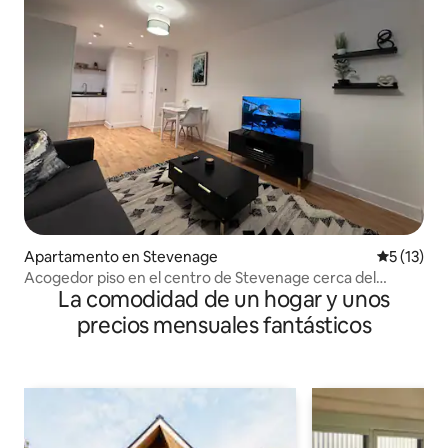
Apartamento en Stevenage
Calificaci
5 (13)
Acogedor piso en el centro de Stevenage cerca del
La comodidad de un hogar y unos
parque y el museo
precios mensuales fantásticos