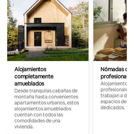
Alojamientos
Nómadas digit
completamente
profesionales 
amueblados
Alojamientos 
profesionales 
Desde tranquilas cabañas de
trabajan a dist
montaña hasta convenientes
espacios de tr
apartamentos urbanos, estos
dedicados.
alojamientos amueblados
cuentan con todos las
comodidades de una
vivienda.