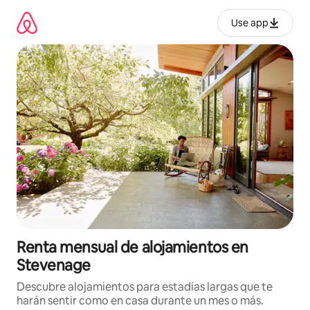
Omite
el
Use app
contenido
Renta mensual de alojamientos en
Stevenage
Descubre alojamientos para estadías largas que te
harán sentir como en casa durante un mes o más.