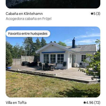
Cabaña en Klintehamn
Calificac
5 (3)
Acogedora cabaña en Fröjel
Favorito entre huéspedes
Favorito entre huéspedes
Villa en Tofta
Calificación p
4.96 (72)