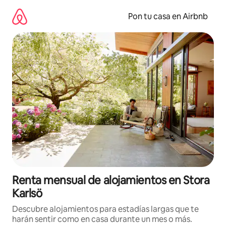
Omite
el
Pon tu casa en Airbnb
contenido
Renta mensual de alojamientos en Stora
Karlsö
Descubre alojamientos para estadías largas que te
harán sentir como en casa durante un mes o más.