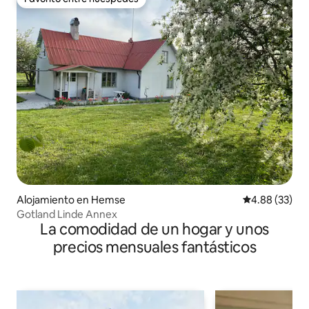
Favorito entre huéspedes
Alojamiento en Hemse
Calificación p
4.88 (33)
Gotland Linde Annex
La comodidad de un hogar y unos
precios mensuales fantásticos