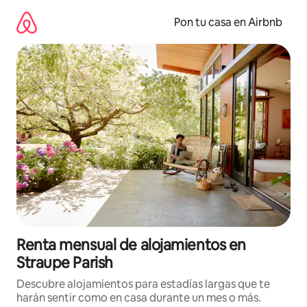
Omite
el
Pon tu casa en Airbnb
contenido
Renta mensual de alojamientos en
Straupe Parish
Descubre alojamientos para estadías largas que te
harán sentir como en casa durante un mes o más.