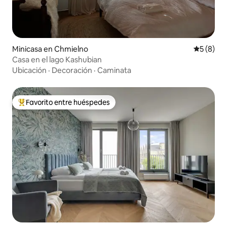
Minicasa en Chmielno
Calificac
5 (8)
Casa en el lago Kashubian
Ubicación
·
Decoración
·
Caminata
Favorito entre huéspedes
Favorito entre huéspedes preferido