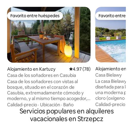
Favorito entre huéspedes
Favorito entre h
Favorito entre huéspedes
Favorito entre h
Alojamiento en Sz
Alojamiento en Kartuzy
Calificación promedio: 4.97 de 
4.97 (78)
Casa Bielawy
Casa de los soñadores en Casubia
La casa Bielawy h
Casa de los soñadores con vistas al
diseñada para la r
bosque, situado en el corazón de
una moderna piscin
Casubia, extremadamente cómodo y
cloro (oxígeno act
moderno, y al mismo tiempo acogedor,
masajes, un jacuzz
en el que los muebles y telas
Calidad-precio
·
Fa
Calidad-precio
·
Ubicación
·
Baño
una sauna de alta c
cuidadosamente seleccionados te
Servicios populares en alquileres
jardín incluye un p
permitirán relajarte y descansar. Casa
vacacionales en Strzepcz
ping pong, barras
acogedora para los niños gracias a los
elástica y cancha 
juguetes, libros, juegos, un parque
la casa, los huésp
infantil y una cama elástica. Los