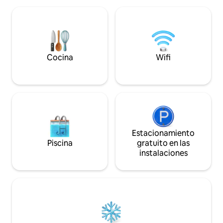
junto a la chimenea,
huéspedes seguramente disfrutarán de
Xbox o al póquer. 
la amplia terraza con tumbonas, un gran
equipada ofrece la
jardín, una parrilla, una hoguera y una
para cocinar. Muy
chimenea. Los alrededores están llenos
lagos y bosques.
de lagos, bosques y monumentos
arquitectónicos. La casa se encuentra a
Cocina
Wifi
30 km de Gdansk.
Estacionamiento
Piscina
gratuito en las
instalaciones