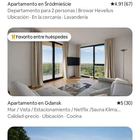
Apartamento en Śródmieście
Calificación 
4.91 (67)
Departamento para 2 personas | Browar Hevelius
Ubicación
·
En la cercanía
·
Lavandería
Favorito entre huéspedes
Favorito entre huéspedes preferido
Apartamento en Gdansk
Calificaci
5 (30)
Mar / Vista / Estacionamiento / Netflix /Sauna Klima
+Gimnasio
Calidad-precio
·
Ubicación
·
Cocina