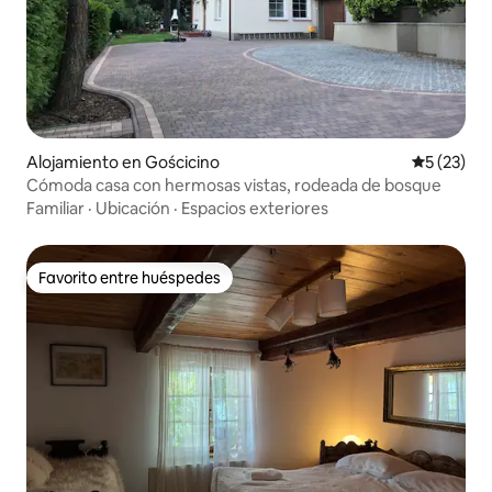
Alojamiento en Gościcino
Calificaci
5 (23)
Cómoda casa con hermosas vistas, rodeada de bosque
Familiar
·
Ubicación
·
Espacios exteriores
Favorito entre huéspedes
Favorito entre huéspedes