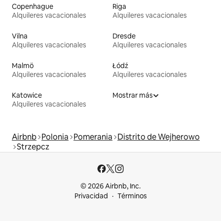
Copenhague
Riga
Alquileres vacacionales
Alquileres vacacionales
Vilna
Dresde
Alquileres vacacionales
Alquileres vacacionales
Malmö
Łódź
Alquileres vacacionales
Alquileres vacacionales
Katowice
Mostrar más
Alquileres vacacionales
Airbnb
Polonia
Pomerania
Distrito de Wejherowo
Strzepcz
© 2026 Airbnb, Inc.
Privacidad
Términos