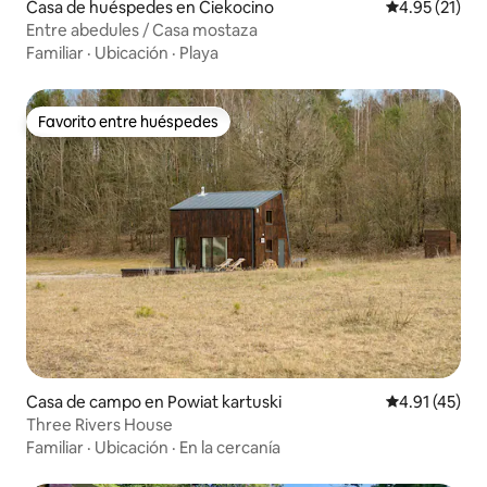
Casa de huéspedes en Ciekocino
Calificación 
4.95 (21)
Entre abedules / Casa mostaza
Familiar
·
Ubicación
·
Playa
Favorito entre huéspedes
Favorito entre huéspedes
Casa de campo en Powiat kartuski
Calificación 
4.91 (45)
Three Rivers House
Familiar
·
Ubicación
·
En la cercanía