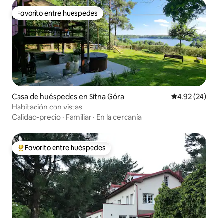
Favorito entre huéspedes
Favorito entre huéspedes
Casa de huéspedes en Sitna Góra
Calificación p
4.92 (24)
Habitación con vistas
Calidad-precio
·
Familiar
·
En la cercanía
Favorito entre huéspedes
Favorito entre huéspedes preferido