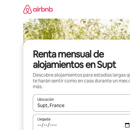
Omite
el
contenido
Renta mensual de
alojamientos en Supt
Descubre alojamientos para estadías largas 
te harán sentir como en casa durante un mes 
más.
Ubicación
Cuando los resultados estén disponibles, navega co
Llegada