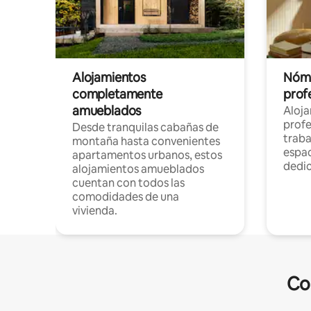
Alojamientos
Nóma
completamente
profe
amueblados
Aloj
profe
Desde tranquilas cabañas de
traba
montaña hasta convenientes
espac
apartamentos urbanos, estos
dedi
alojamientos amueblados
cuentan con todos las
comodidades de una
vivienda.
Co