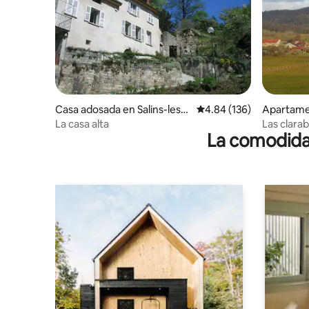
Casa adosada en Salins-les-B
Calificación promedio: 
4.84 (136)
Apartame
ains
surette
La casa alta
Las clara
La comodidad