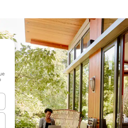
que
o
n las teclas de flecha hacia arriba y hacia abajo o explora con el tact