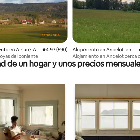
4.84 de 5, 136 reseñas
nto en Arsure-Ar
Calificación promedio: 4.97 de 5, 590 reseñas
4.97 (590)
Alojamiento en Andelot-en-
Montagne
boyas del poniente
Alojamiento en Andelot cerca 
 de un hogar y unos precios mensuale
Salins