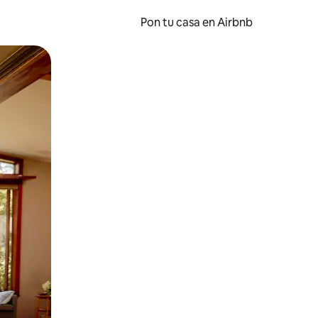
Pon tu casa en Airbnb
o o desliza el dedo.