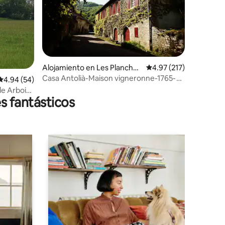
Alojamiento en Les Planches
Calificación promedio: 
4.97 (217)
-près-Arbois
Casa Antolià-Maison vigneronne-1765-
Calificación promedio: 4.94 de 5, 54 reseñas
4.94 (54)
Parque natural
de Arbois-
s fantásticos