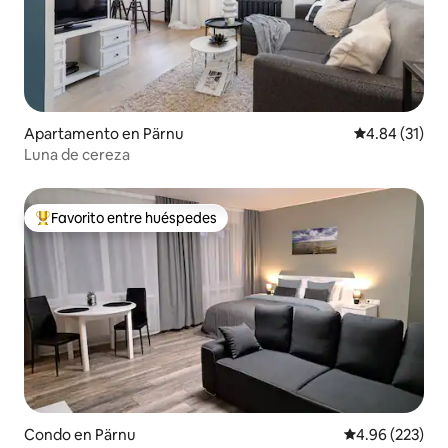
Apartamento en Pärnu
Calificación 
4.84 (31)
Luna de cereza
Favorito entre huéspedes
Favorito entre huéspedes preferido
Condo en Pärnu
Calificación pr
4.96 (223)