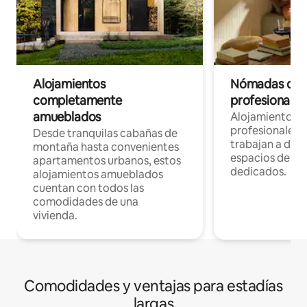
Alojamientos
Nómadas digit
completamente
profesionales 
amueblados
Alojamientos 
profesionales 
Desde tranquilas cabañas de
trabajan a dist
montaña hasta convenientes
espacios de tr
apartamentos urbanos, estos
dedicados.
alojamientos amueblados
cuentan con todos las
comodidades de una
vivienda.
Comodidades y ventajas para estadías
largas