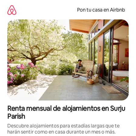
Omite
el
Pon tu casa en Airbnb
contenido
Renta mensual de alojamientos en Surju
Parish
Descubre alojamientos para estadías largas que te
harán sentir como en casa durante un mes o más.