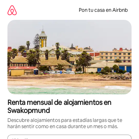
Omite
el
Pon tu casa en Airbnb
contenido
Renta mensual de alojamientos en
Swakopmund
Descubre alojamientos para estadías largas que te
harán sentir como en casa durante un mes o más.