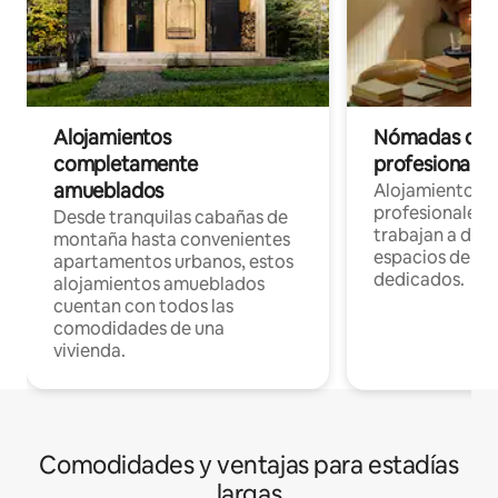
Alojamientos
Nómadas digit
completamente
profesionales 
amueblados
Alojamientos 
profesionales 
Desde tranquilas cabañas de
trabajan a dist
montaña hasta convenientes
espacios de tr
apartamentos urbanos, estos
dedicados.
alojamientos amueblados
cuentan con todos las
comodidades de una
vivienda.
Comodidades y ventajas para estadías
largas