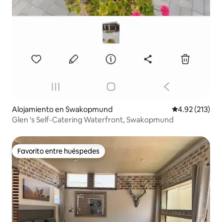
Alojamiento en Swakopmund
Calificación p
4.92 (213)
Glen 's Self-Catering Waterfront, Swakopmund
Favorito entre huéspedes
Favorito entre huéspedes