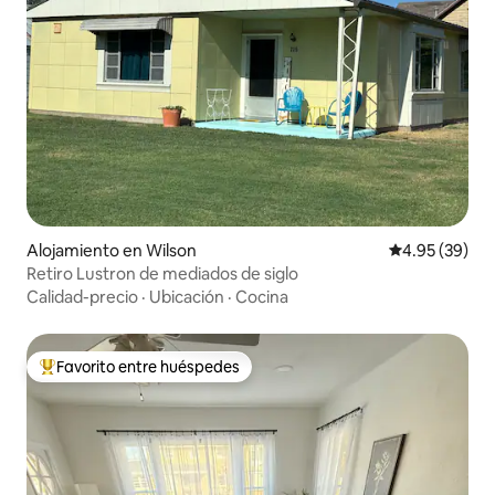
Alojamiento en Wilson
Calificación p
4.95 (39)
Retiro Lustron de mediados de siglo
Calidad-precio
·
Ubicación
·
Cocina
Favorito entre huéspedes
Favorito entre huéspedes preferido