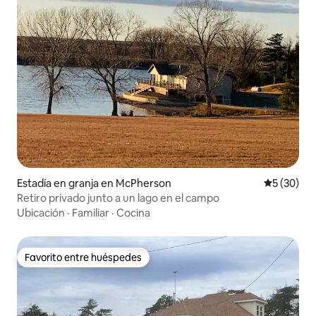
Estadía en granja en McPherson
Calificaci
5 (30)
Retiro privado junto a un lago en el campo
Ubicación
·
Familiar
·
Cocina
Favorito entre huéspedes
Favorito entre huéspedes