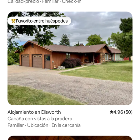
Calidad-precio
·
Familiar
·
Check-in
Favorito entre huéspedes
Favorito entre huéspedes preferido
Alojamiento en Ellsworth
Calificación p
4.96 (50)
Cabaña con vistas a la pradera
Familiar
·
Ubicación
·
En la cercanía