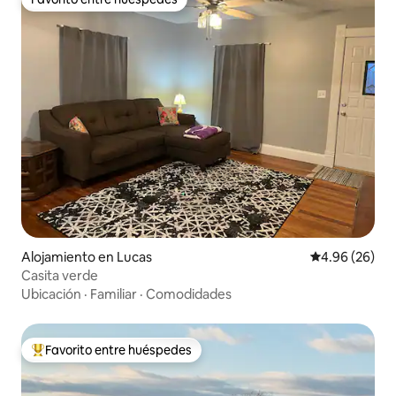
Favorito entre huéspedes
Alojamiento en Lucas
Calificación p
4.96 (26)
Casita verde
Ubicación
·
Familiar
·
Comodidades
Favorito entre huéspedes
Favorito entre huéspedes preferido