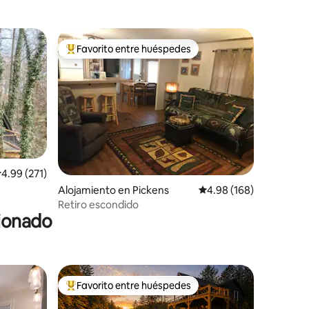
Favorito entre huéspedes
rido
Favorito entre huéspedes preferido
alificación promedio: 4.99 de 5, 271 reseñas
4.99 (271)
Alojamiento en Pickens
Calificación promedio: 
4.98 (168)
Retiro escondido
cionado
Favorito entre huéspedes
rido
Favorito entre huéspedes preferido