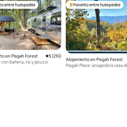
ito entre huéspedes
Favorito entre huéspedes
 entre huéspedes preferido
Favorito entre huéspedes prefe
to en Pisgah Forest
Calificación promedio: 5 de 5, 210 reseñas
5 (210)
Alojamiento en Pisgah Forest
con bañera, río y jacuzzi
Pisgah Place: acogedora casa d
montaña con vistas
4.99 de 5, 374 reseñas