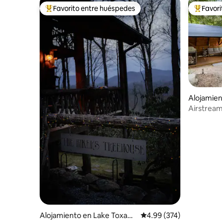
Favorito entre huéspedes
Favor
Favorito entre huéspedes preferido
Favorito
Alojamien
Airstream 
Alojamiento en Lake Toxaw
Calificación promedio: 
4.99 (374)