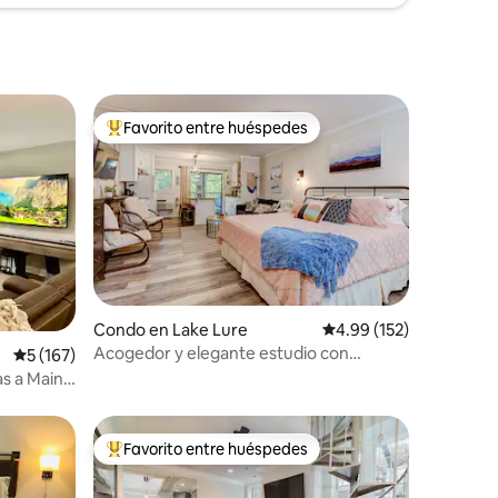
Favorito entre huéspedes
rido
Favorito entre huéspedes preferido
Condo en Lake Lure
Calificación promedio: 
4.99 (152)
Acogedor y elegante estudio con
Calificación promedio: 5 de 5, 167 reseñas
5 (167)
comodidades de Rumbling Bald
as a Main
Favorito entre huéspedes
rido
Favorito entre huéspedes preferido