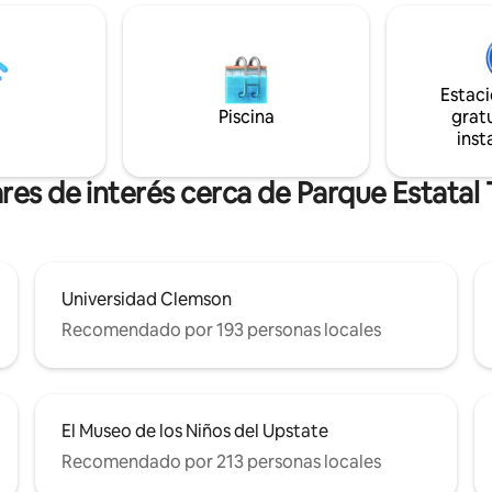
mar, vapear ni utilizar
del parque estatal Table Rock) 
s electrónicos en la cabaña, el
natación y festivales. Estamos ubicados a
 la propiedad. Proporcionamos
20 minutos de Easley, la ciudad
e entrada a Table Rock a solo 15
Pickens y Travelers Rest. Este l
 distancia. (Si el pase se pierde
Estac
una mezcla de vida rural, agríco
u estancia, se te cobrará una
Piscina
gratu
montaña en un solo lugar, así q
105 dólares)
inst
relájate después de un buen dí
actividades al aire libre.
res de interés cerca de Parque Estatal
Universidad Clemson
Recomendado por 193 personas locales
El Museo de los Niños del Upstate
Recomendado por 213 personas locales