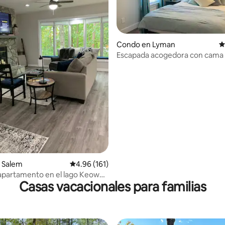
Condo en Lyman
C
Escapada acogedora con cama
king y jacuzzi cerca del lago L
4.99 de 5, 393 reseñas
 Salem
Calificación promedio: 4.96 de 5, 161 reseñas
4.96 (161)
apartamento en el lago Keowee
Casas vacacionales para familias
entes servicios