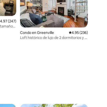
alificación promedio: 4.97 de 5, 247 reseñas
4.97 (247)
 tamaño
yman
Condo en Greenville
Calificación promedio: 
4.95 (236)
Loft histórico de lujo de 2 dormitorios y 2
baños en North Main St Gvl