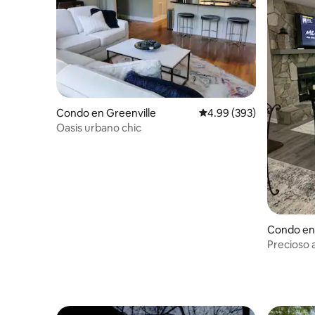
Condo en Greenville
Calificación promedio: 
4.99 (393)
Oasis urbano chic
Condo en
Precioso 
con excel