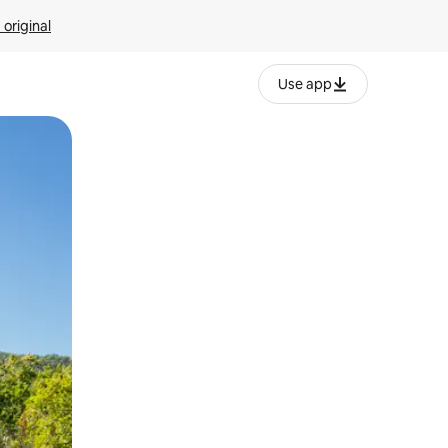
 original
Use app
o o desliza el dedo.