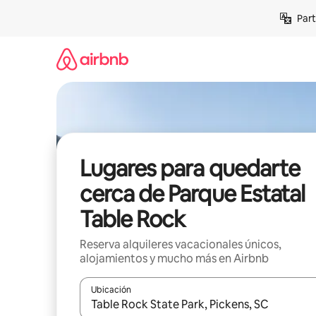
Omite
Part
el
contenido
Lugares para quedarte
cerca de Parque Estatal
Table Rock
Reserva alquileres vacacionales únicos,
alojamientos y mucho más en Airbnb
Ubicación
Cuando los resultados estén disponibles, navega co