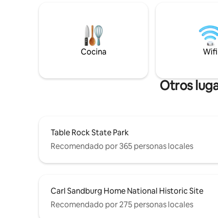
gas o enciende el fuego en la chimenea
permite fu
de la terraza. Acomódate en la cama
cigarrillo
tamaño king del loft y disfruta de una
porche ni
vista panorámica de la naturaleza a
un pase d
través de la ventana. La cabaña está a
minutos de
solo unos minutos de las mejores rutas
durante t
Cocina
Wifi
de senderismo, ciclismo, tiendas,
tarifa de 
restaurantes elegantes en Upstate
SC~Table Rock,Pretty Place,Jones
Otros luga
Gap,Greenville.
Table Rock State Park
Recomendado por 365 personas locales
Carl Sandburg Home National Historic Site
Recomendado por 275 personas locales