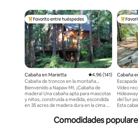
Favorito entre huéspedes
Favor
Favorito entre huéspedes preferido
Favorito
Cabaña en Marietta
Calificación promedio: 
4.96 (141)
Cabaña e
Cabaña de troncos en la montaña
Escapada 
Napaw: experiencia mágica
Bienvenido a Napaw Mt. ¡Cabaña de
Vídeo rec
madera! Una cabaña apta para mascotas
Hideaway-
y niños, construida a medida, escondida
del Sur p
en 35 acres de madera dura en la cima de
Esta caba
una montaña privada. Las terrazas
Mill con 
envolventes ofrecen una hermosa vista
perfecta 
Comodidades populares 
de las montañas Blue Ridge. Relájate en
relajación
el jacuzzi (del 3 al 15 de diciembre y del 12
sienta jun
al 31 de diciembre) junto a la fogata de
cocina y u