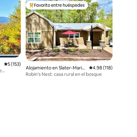
Favorito entre huéspedes
rido
Favorito entre huéspedes preferido
Calificación promedio: 5 de 5, 153 reseñas
5 (153)
Alojamiento en Slater-Mariet
Calificación promedio: 
4.98 (118)
e
ta
Robin's Nest: casa rural en el bosque