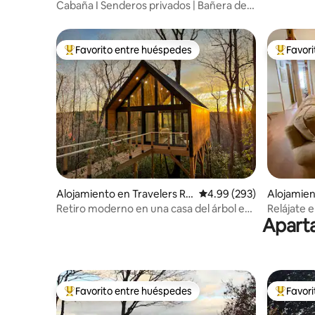
ay
Cabaña I Senderos privados | Bañera de
hidromasaje I Sauna
Favorito entre huéspedes
Favor
Favorito entre huéspedes preferido
Favorito
Alojamiento en Travelers Re
Calificación promedio: 
4.99 (293)
Alojamie
st
tain
Retiro moderno en una casa del árbol en
Relájate e
Aparta
el bosque | Privado
de Breva
Favorito entre huéspedes
Favor
Favorito entre huéspedes preferido
Favorito