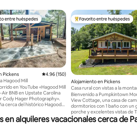
ito entre huéspedes
Favorito entre huéspedes
 entre huéspedes preferido
Favorito entre huéspedes prefe
4.96 de 5, 141 reseñas
n Pickens
Calificación promedio: 4.96 de 5, 150 reseñas
4.96 (150)
a Hagood Mill
Alojamiento en Pickens
orrido en YouTube «Hagood Mill
Casa rural con vistas a la mont
Air BNB en Upstate Carolina
Pumpkintown
Bienvenido a Pumpkintown Mo
or Cody Hager Photography».
View Cottage, una casa de cam
ña cerca del histórico Hagood
dormitorios con 1 baño con un 
estanque de pesca privado es
porche y excelentes vistas de 
para un fin de semana de
en alquileres vacacionales cerca de Pa
y la línea de cresta de Caesar's
 en el porche o mientras se
Excelente ubicación para alojar
to al fuego. La cabaña tiene una
durante todo el año para activi
na parrilla de gas. NO se
aire libre, desde senderismo (a 