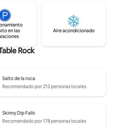
de Pickens ¡Lavish ofrece privacidad con
hasta
3 habitaciones separadas con cama king
y 3 baños completos! -> Cocina
 de
totalmente equipada →→ Internet de alta
ugar tiene
velocidad →→ Televisores inteligentes +
ionamiento
la y de
Netflix y YouTube TV gratis →→ 4 lugares
ito en las
Aire acondicionado
ue ven y
de estacionamiento
alaciones
a de
 Table Rock
Salto de la roca
Recomendado por 212 personas locales
Skinny Dip Falls
Recomendado por 178 personas locales