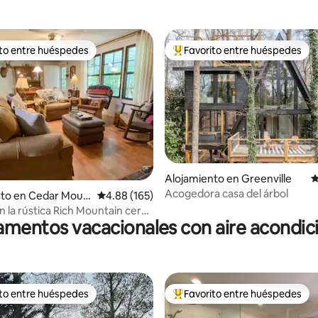
ito entre huéspedes
Favorito entre huéspedes
 entre huéspedes preferido
Favorito entre huéspedes prefe
Alojamiento en Greenville
C
Acogedora casa del árbol
4.99 de 5, 293 reseñas
nto en Cedar Moun
Calificación promedio: 4.88 de 5, 165 reseñas
4.88 (165)
n la rústica Rich Mountain cerca
mentos vacacionales con aire acondi
rd
ito entre huéspedes
Favorito entre huéspedes
 entre huéspedes preferido
Favorito entre huéspedes prefe