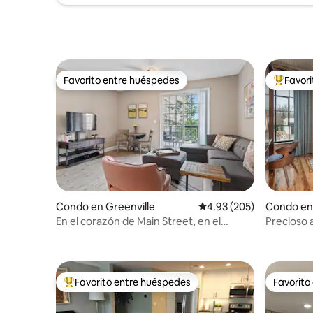
Favorito entre huéspedes
Favor
Favorito entre huéspedes
Favorito
Condo en Greenville
Calificación promedio: 
4.93 (205)
Condo en 
En el corazón de Main Street, en el
Precioso 
centro de Greenville
MAIN #1
Favorito entre huéspedes
Favorito
Favorito entre huéspedes preferido
Favorito