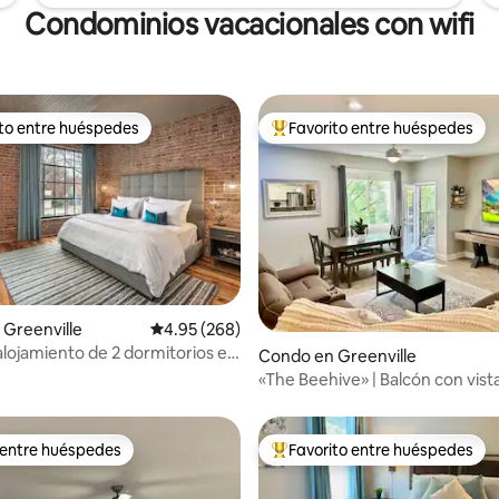
Condominios vacacionales con wifi
ito entre huéspedes
Favorito entre huéspedes
 entre huéspedes preferido
Favorito entre huéspedes prefe
4.93 de 5, 205 reseñas
Greenville
Calificación promedio: 4.95 de 5, 268 reseñas
4.95 (268)
alojamiento de 2 dormitorios en
Condo en Greenville
«The Beehive» | Balcón con vist
Street
 entre huéspedes
Favorito entre huéspedes
 entre huéspedes
Favorito entre huéspedes prefe