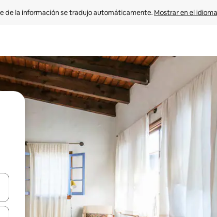
e de la información se tradujo automáticamente. 
Mostrar en el idioma
n las teclas de flecha hacia arriba y hacia abajo o explora con el tact