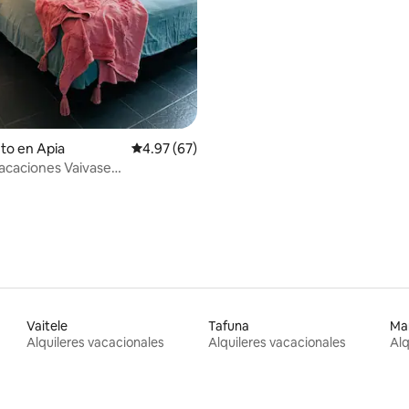
to en Apia
Calificación promedio: 4.97 de 5, 67 reseñas
4.97 (67)
acaciones Vaivase
|Aire acondicionado|Wifi
Vaitele
Tafuna
Ma
Alquileres vacacionales
Alquileres vacacionales
Alq