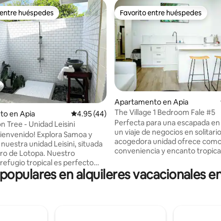
 entre huéspedes
Favorito entre huéspedes
 entre huéspedes
Favorito entre huéspedes
 4.96 de 5, 54 reseñas
Apartamento en Apia
The Village 1 Bedroom Fale #5
to en Apia
Calificación promedio: 4.95 de 5, 44 reseñas
4.95 (44)
Perfecta para una escapada en 
 Tree - Unidad Leisini
un viaje de negocios en solitario
 bienvenido! Explora Samoa y
acogedora unidad ofrece como
 nuestra unidad Leisini, situada
conveniencia y encanto tropical
tro de Lotopa. Nuestro
de tardes relajantes junto a la p
efugio tropical es perfecto
refréscate en tu habitación con
 populares en alquileres vacacionales en
, a solo 5 minutos de Apia, y
acondicionado después de expl
 acceso rápido a tiendas, cafés
Ubicado a solo 2 minutos en co
antes, a la vez que proporciona
mercados locales y del CBD, es
 sereno y lujoso para relajarse
de todo, pero lo suficientemen
 visitar a la familia o explorar
escondido como para relajarte 
sas atracciones naturales de