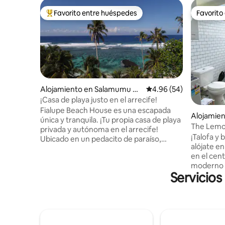
Favorito entre huéspedes
Favorito
Favorito entre huéspedes preferido
Favorito
Alojamiento en Salamumu Be
Calificación promedio:
4.96 (54)
ach
¡Casa de playa justo en el arrecife!
Fialupe Beach House es una escapada
Alojamien
única y tranquila. ¡Tu propia casa de playa
The Lemon
privada y autónoma en el arrecife!
¡Talofa y
Ubicado en un pedacito de paraíso,
alójate en
rodeado de cocoteros, playas idílicas y
en el cen
apartadas y aguas tropicales. El arrecife y
moderno r
el esnórquel son de los mejores de la isla,
Servicios
para todos
con impresionantes vistas al mar y
ofrece un
puestas de sol increíbles. La casa y los
y restaur
terrenos son exclusivamente tu propio
un refugio
espacio privado. Sumérgete en la belleza
después de
virgen que te rodea. Cuenta con un baño
las hermo
de roca de lava al aire libre y un fale