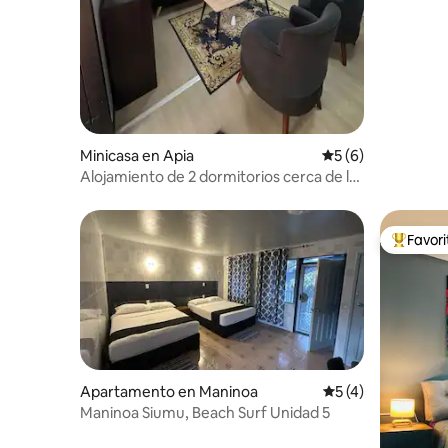
Minicasa en Apia
Calificación prome
5 (6)
Alojamiento de 2 dormitorios cerca de la
ciudad
Favor
Favorito
Apartamento en Maninoa
Calificación prome
5 (4)
Maninoa Siumu, Beach Surf Unidad 5