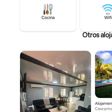
nuestra is
samoano tradicional abierto.
cómodo m
duraderos
Cocina
Wifi
que vuelv
Otros aloj
Alojamien
Casa priva