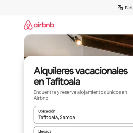
Omite
Part
el
contenido
Alquileres vacacionales
en Tafitoala
Encuentra y reserva alojamientos únicos en
Airbnb
Ubicación
Cuando los resultados estén disponibles, navega co
Llegada