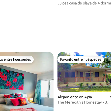
Lujosa casa de playa de 4 dormi
pedazo de paraíso
dio: 5 de 5, 6 reseñas
ito entre huéspedes
Favorito entre huéspedes
 entre huéspedes preferido
Favorito entre huéspedes
dio: 5 de 5, 4 reseñas
Alojamiento en Apia
The Meredith's Homestay - 3
dormitorios, wifi, APIA