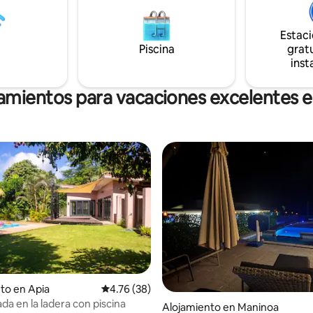
disfrutar de las hermosas vistas 
la. ¡Te sentirás tan mimado y
montaña. ¡Echa un vistazo a nuestros
ientras creas recuerdos
otros alojamientos!
Estac
 de tu visita que sé que harán
Piscina
gratu
as de nuevo!
inst
amientos para vacaciones excelentes e
to en Apia
Calificación promedio: 4.76 de 5, 38 reseñas
4.76 (38)
da en la ladera con piscina
Alojamiento en Maninoa