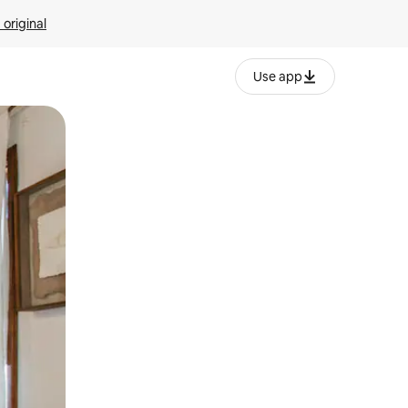
 original
Use app
o o desliza el dedo.