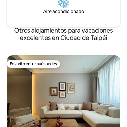
recolección de basura: no hay que
disponible: si nece
perseguir al camión de la basura 🚇
ve a la salida 2 de 
Aire acondicionado
Ventaja geográfica: a 600 metros de la
Ximen/estación M
estación de metro de Ximen 📍
Fuxing/salida M3 de
Alojamiento en una ubicación céntrica
de Taipéi.
Otros alojamientos para vacaciones
en la calle Emei, Ximending, Taipéi (cerca
excelentes en Ciudad de Taipéi
de la salida 1 de la estación de metro
Ximen, con fácil acceso al transporte).
Viaje.
Favorito entre huéspedes
Favorito entre huéspedes