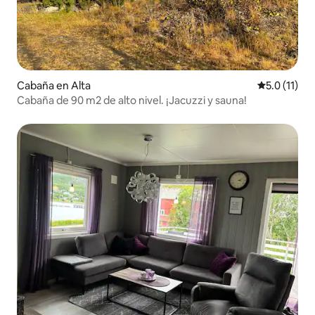
Cabaña en Alta
Calificación
5.0 (11)
Cabaña de 90 m2 de alto nivel. ¡Jacuzzi y sauna!