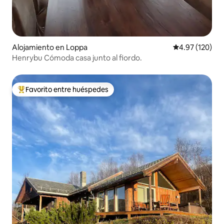
Alojamiento en Loppa
Calificación p
4.97 (120)
Henrybu Cómoda casa junto al fiordo.
Favorito entre huéspedes
Favorito entre huéspedes preferido