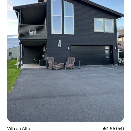
Villa en Alta
Calificación p
4.96 (54)