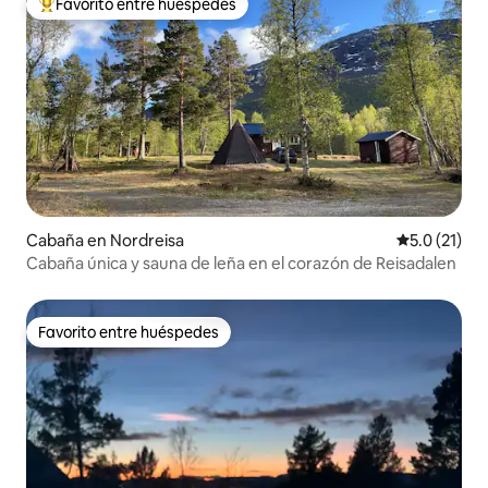
Favorito entre huéspedes
Favorito entre huéspedes preferido
Cabaña en Nordreisa
Calificación
5.0 (21)
Cabaña única y sauna de leña en el corazón de Reisadalen
Favorito entre huéspedes
Favorito entre huéspedes