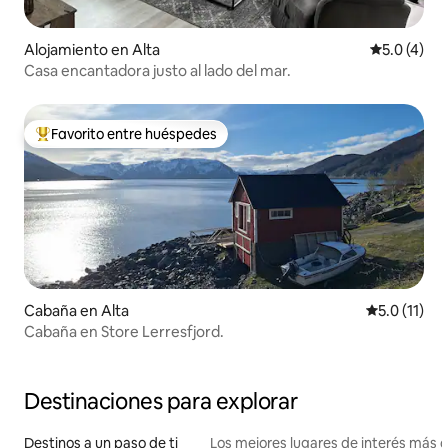
Alojamiento en Alta
Calificació
5.0 (4)
Casa encantadora justo al lado del mar.
Favorito entre huéspedes
Favorito entre huéspedes preferido
Cabaña en Alta
Calificación
5.0 (11)
Cabaña en Store Lerresfjord.
Destinaciones para explorar
Destinos a un paso de ti
Los mejores lugares de interés más 