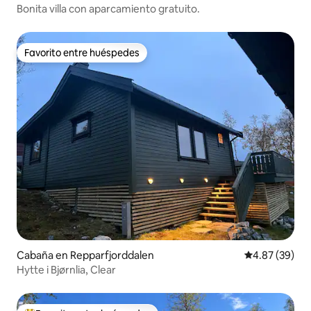
Bonita villa con aparcamiento gratuito.
Favorito entre huéspedes
Favorito entre huéspedes
Cabaña en Repparfjorddalen
Calificación p
4.87 (39)
Hytte i Bjørnlia, Clear