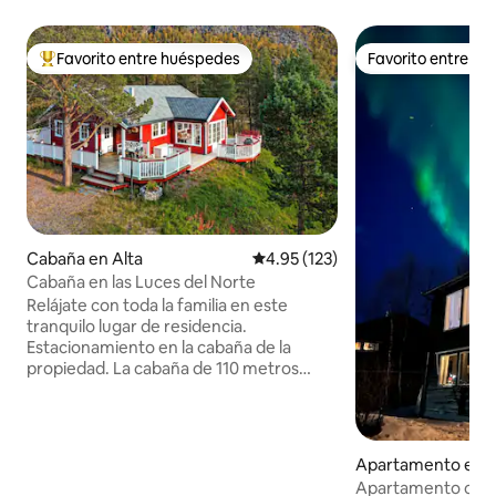
Favorito entre huéspedes
Favorito entre h
Favorito entre huéspedes preferido
Favorito entre h
Cabaña en Alta
Calificación promedio: 4.95 de 5
4.95 (123)
Cabaña en las Luces del Norte
Relájate con toda la familia en este
tranquilo lugar de residencia.
Estacionamiento en la cabaña de la
propiedad. La cabaña de 110 metros
cuadrados /es muy adecuada para 5-6
adultos y tiene su propia sala de juegos
para niños. La luz se puede ver en el
tragaluz. Calefacción eléctrica por suelo
Apartamento en A
radiante y junto al horno, pero los
Apartamento céntr
huéspedes deben comprar madera. La