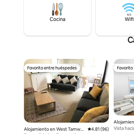
Cocina
Wifi
C
Favorito entre huéspedes
Favorito
Favorito entre huéspedes
Favorito
Alojamie
orth
Vista haci
Alojamiento en West Tamwor
Calificación promedio:
4.81 (96)