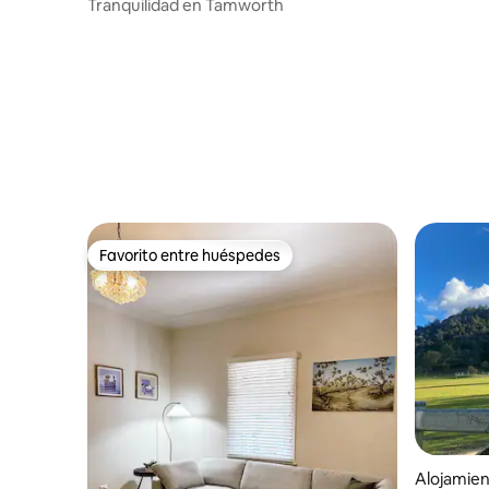
th
Tranquilidad en Tamworth
Favorito entre huéspedes
Favorito entre huéspedes
Alojamie