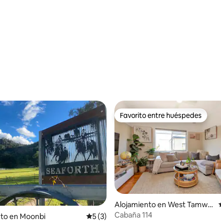
Favorito entre huéspedes
Favorito entre huéspedes
Alojamiento en West Tamwo
rth
Cabaña 114
nto en Moonbi
Calificación promedio: 5 de 5, 3 reseñas
5 (3)