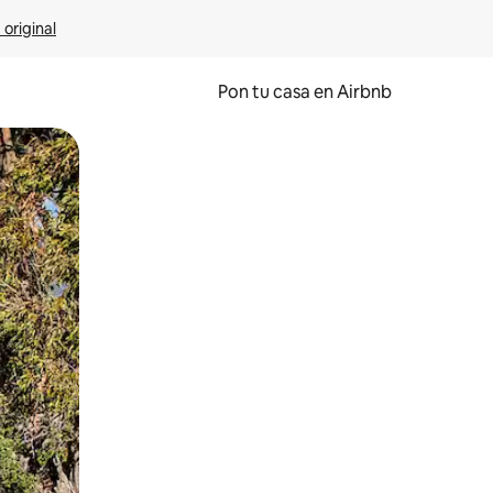
 original
Pon tu casa en Airbnb
o o desliza el dedo.