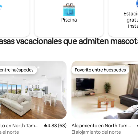
Estac
Piscina
gratu
inst
asas vacacionales que admiten mascot
 entre huéspedes
Favorito entre huéspedes
 entre huéspedes
Favorito entre huéspedes
nto en North Tamw
Calificación promedio: 4.88 de 5, 68 reseñas
4.88 (68)
Alojamiento en North Tamwo
rth
a el norte
El alojamiento del norte
 4.81 de 5, 96 reseñas