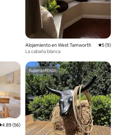
Alojamiento en West Tamworth
Calificación prome
5 (9)
La cabaña blanca
Superanfitrión
Superanfitrión
Calificación promedio: 4.89 de 5, 56 reseñas
4.89 (56)