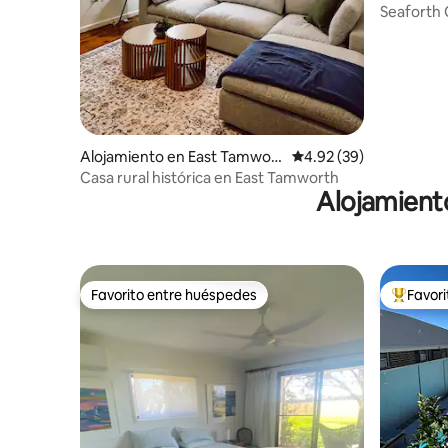
Seaforth 
Alojamiento en East Tamwort
Calificación promedio:
4.92 (39)
h
Casa rural histórica en East Tamworth
Alojamient
Favorito entre huéspedes
Favor
Favorito entre huéspedes
Favorito