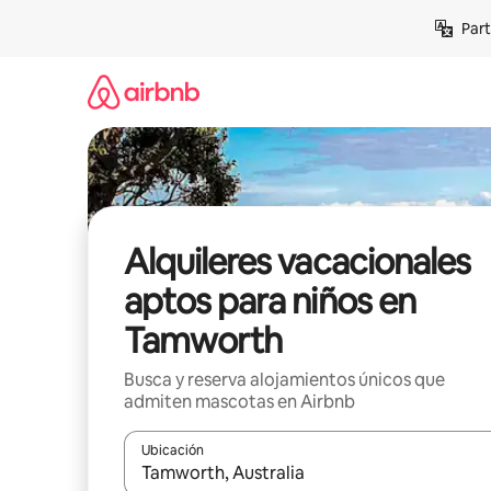
Omite
Part
el
contenido
Alquileres vacacionales
aptos para niños en
Tamworth
Busca y reserva alojamientos únicos que
admiten mascotas en Airbnb
Ubicación
Cuando los resultados estén disponibles, navega co