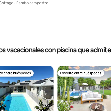
Cottage - Paraíso campestre
 4.92 de 5, 39 reseñas
os vacacionales con piscina que admit
ito entre huéspedes
Favorito entre huéspedes
 entre huéspedes preferido
Favorito entre huéspedes