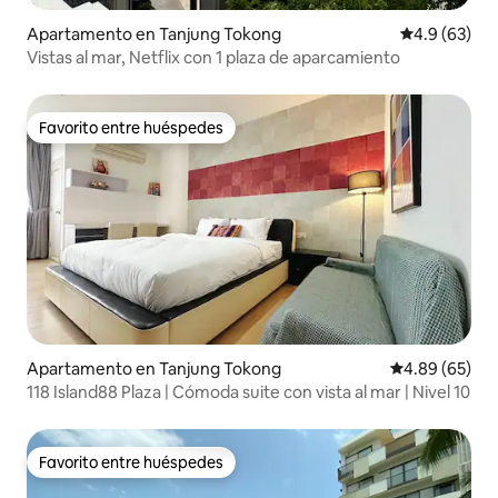
Apartamento en Tanjung Tokong
Calificación
4.9 (63)
Vistas al mar, Netflix con 1 plaza de aparcamiento
Favorito entre huéspedes
Favorito entre huéspedes
Apartamento en Tanjung Tokong
Calificación p
4.89 (65)
118 Island88 Plaza | Cómoda suite con vista al mar | Nivel 10
Favorito entre huéspedes
Favorito entre huéspedes