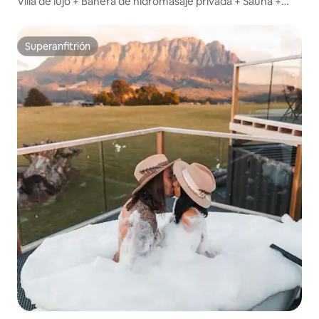
Villa de lujo + Bañera de hidromasaje privada + Sauna +
Chimenea
Superanfitrión
Superanfitrión