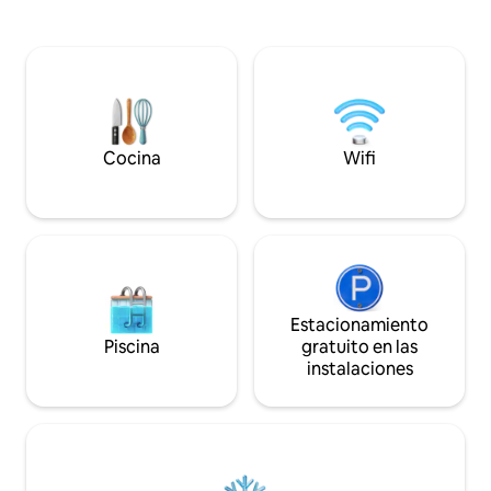
superior, le esper
les encantará el dormitorio individual
camas tamaño king
tamaño king, mientras que los padres se
dormitorio princip
relajan en la soleada terraza con vistas al
bañera y ducha a ras de 
mar. Un paseo muy corto a Rice Beach y
ininterrumpidas al 
The Bicheno Blowhole. Televisión
playa y una sensac
inteligente, juegos de mesa, libros
es ideal para estan
Estacionamiento gratuito justo en la
costa durante todo
puerta Patio vallado. ¡Reserva la
Cocina
Wifi
escapada a la playa de tu familia hoy
mismo!
Estacionamiento
Piscina
gratuito en las
instalaciones