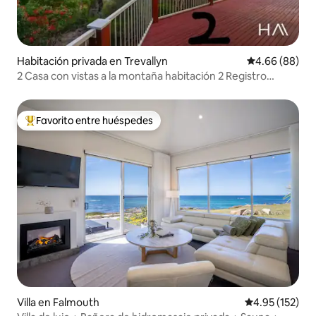
Habitación privada en Trevallyn
Calificación p
4.66 (88)
2 Casa con vistas a la montaña habitación 2 Registro
directo
Favorito entre huéspedes
Favorito entre huéspedes preferido
Villa en Falmouth
Calificación p
4.95 (152)