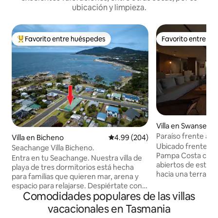
ubicación y limpieza.
Favorito entre huéspedes
Favorito entre h
Favorito entre huéspedes preferido
Favorito entre h
Villa en Swansea
Paraíso frente al
Villa en Bicheno
Calificación promedio: 4.99 de 5
4.99 (204)
Great Oyster Bay
Ubicado frente al 
Seachange Villa Bicheno.
Pampa Costa cuen
Entra en tu Seachange. Nuestra villa de
abiertos de estar 
playa de tres dormitorios está hecha
hacia una terraza p
para familias que quieren mar, arena y
el interior, disfr
espacio para relajarse. Despiértate con
leña, TV, una amp
Comodidades populares de las villas
la brisa del mar, cocina junto a otros en la
cocina totalmente
cocina totalmente equipada y transmite
vacacionales en Tasmania
de lavandería comp
tus favoritos con Wi-Fi rápido. A los niños