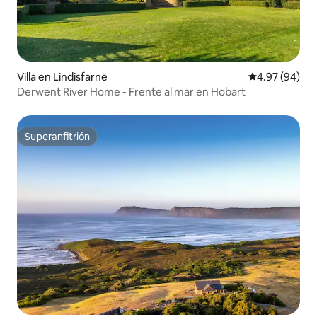
Villa en Lindisfarne
Calificación p
4.97 (94)
Derwent River Home - Frente al mar en Hobart
Superanfitrión
Superanfitrión