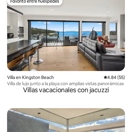
Favorito entre huéspedes
Favorito entre huéspedes
Villa en Kingston Beach
Calificación p
4.84 (55)
Villa de lujo junto a la playa con amplias vistas panorámicas
Villas vacacionales con jacuzzi