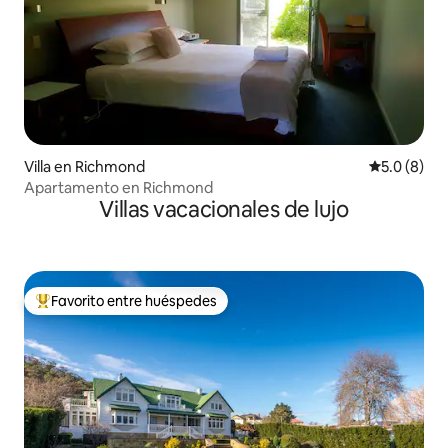
Villa en Richmond
Calificació
5.0 (8)
Apartamento en Richmond
Villas vacacionales de lujo
Favorito entre huéspedes
Favorito entre huéspedes preferido