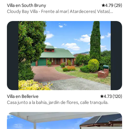
Villa en South Bruny
Calificación 
4.79 (29)
Cloudy Bay Villa - Frente al mar| Atardeceres| Vistas|
Fogata
Villa en Bellerive
Calificación p
4.73 (120)
Casa junto a la bahía, jardín de flores, calle tranquila.