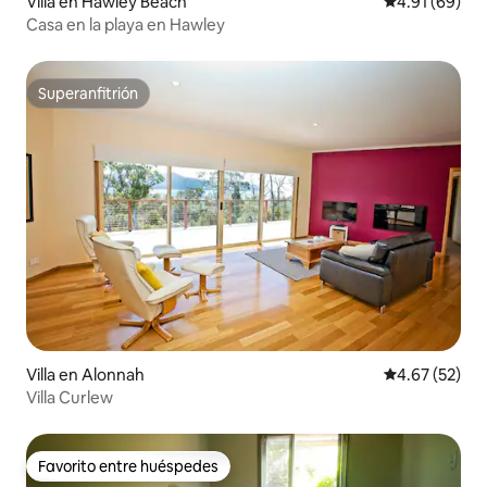
Villa en Hawley Beach
Calificación 
4.91 (69)
Casa en la playa en Hawley
Superanfitrión
Superanfitrión
Villa en Alonnah
Calificación 
4.67 (52)
Villa Curlew
Favorito entre huéspedes
Favorito entre huéspedes