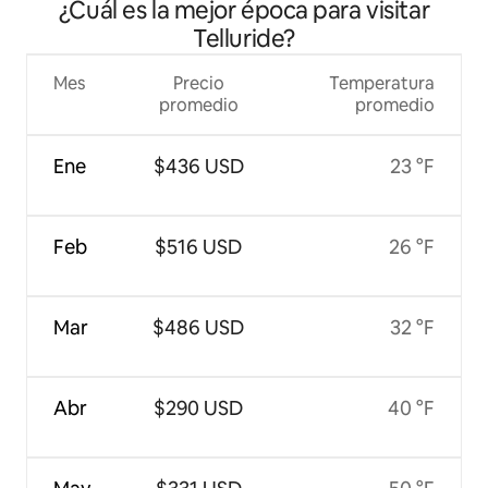
¿Cuál es la mejor época para visitar
directo a las pistas de esquí
Telluride?
Mes
Precio
Temperatura
promedio
promedio
Ene
$436 USD
23 °F
Feb
$516 USD
26 °F
Mar
$486 USD
32 °F
Abr
$290 USD
40 °F