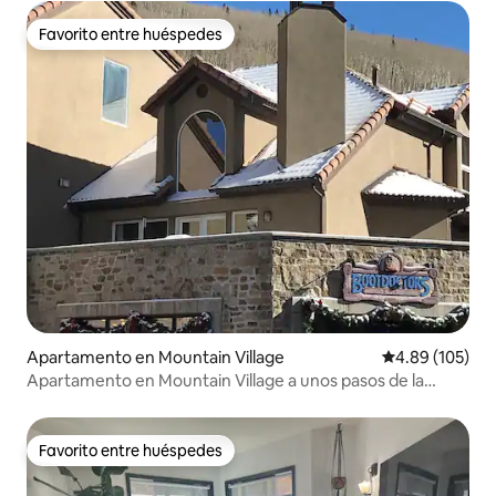
Favorito entre huéspedes
Favorito entre huéspedes
Apartamento en Mountain Village
Calificación pr
4.89 (105)
Apartamento en Mountain Village a unos pasos de la
telecabina y los remontes
Favorito entre huéspedes
Favorito entre huéspedes