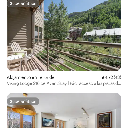
Superanfitrión
Superanfitrión
Alojamiento en Telluride
Calificación 
4.72 (43)
Viking Lodge 216 de AvantStay | Fácil acceso a las pistas de
esquí
Superanfitrión
Superanfitrión