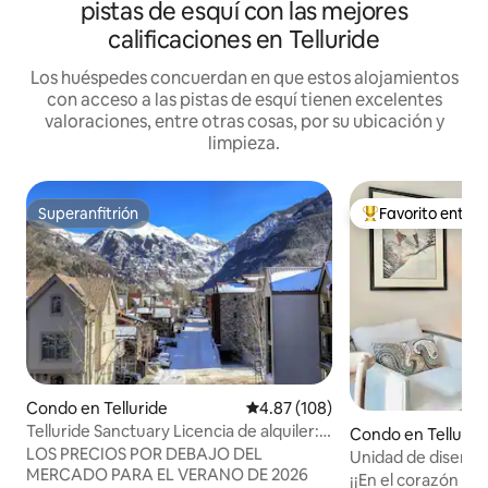
pistas de esquí con las mejores
calificaciones en Telluride
Los huéspedes concuerdan en que estos alojamientos
con acceso a las pistas de esquí tienen excelentes
valoraciones, entre otras cosas, por su ubicación y
limpieza.
Superanfitrión
Favorito entre
Superanfitrión
Favorito entre hu
Condo en Telluride
Calificación promedio: 4.87 de 5
4.87 (108)
Telluride Sanctuary Licencia de alquiler:
Condo en Tellurid
BL#906
LOS PRECIOS POR DEBAJO DEL
Unidad de diseño e
MERCADO PARA EL VERANO DE 2026
pasos de la teleca
¡¡En el corazón del