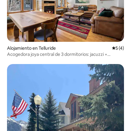
Alojamiento en Telluride
Calificac
5 (4)
Acogedora joya central de 3 dormitorios: jacuzzi +
chimenea