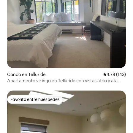
Condo en Telluride
Calificación p
4.78 (143)
Apartamento vikingo en Telluride con vistas al río y a la
montaña
Favorito entre huéspedes
Favorito entre huéspedes