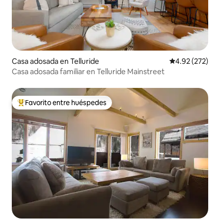
Casa adosada en Telluride
Calificación pr
4.92 (272)
Casa adosada familiar en Telluride Mainstreet
Favorito entre huéspedes
Favorito entre huéspedes preferido