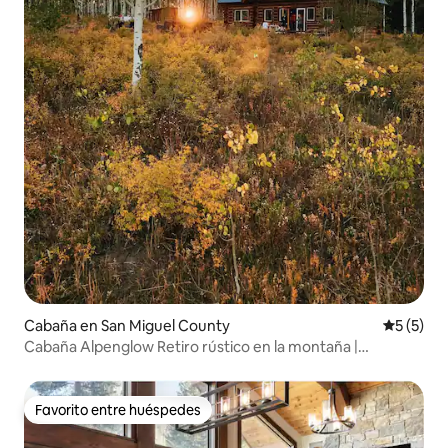
Cabaña en San Miguel County
Calificac
5 (5)
Cabaña Alpenglow Retiro rústico en la montaña |
Capacidad para 6 personas
Favorito entre huéspedes
Favorito entre huéspedes