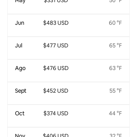
May
$331 USD
50 °F
Jun
$483 USD
60 °F
Jul
$477 USD
65 °F
Ago
$476 USD
63 °F
Sept
$452 USD
55 °F
Oct
$374 USD
44 °F
Nov
$406 USD
32 °F