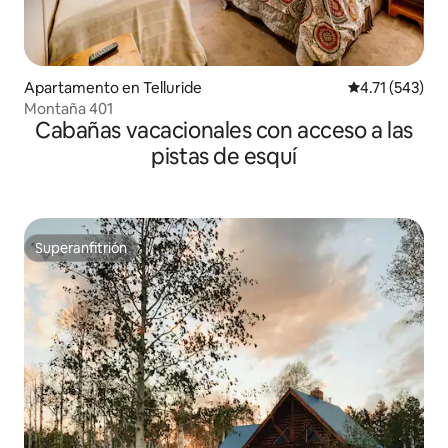
Apartamento en Telluride
Calificación p
4.71 (543)
Montaña 401
Cabañas vacacionales con acceso a las
pistas de esquí
Superanfitrión
Superanfitrión