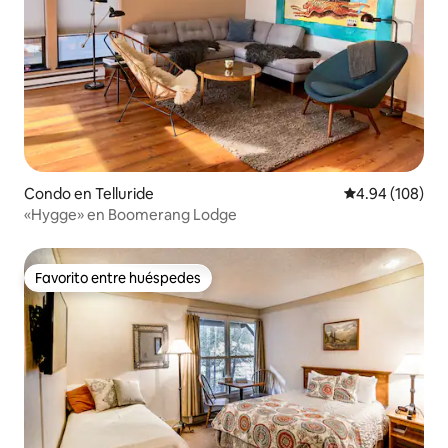
Condo en Telluride
Calificación pr
4.94 (108)
«Hygge» en Boomerang Lodge
Favorito entre huéspedes
Favorito entre huéspedes