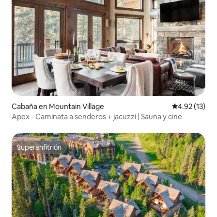
Cabaña en Mountain Village
Calificación 
4.92 (13)
Apex - Caminata a senderos + jacuzzi | Sauna y cine
Superanfitrión
Superanfitrión