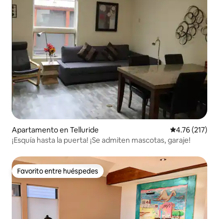
Apartamento en Telluride
Calificación p
4.76 (217)
¡Esquía hasta la puerta! ¡Se admiten mascotas, garaje!
Favorito entre huéspedes
Favorito entre huéspedes