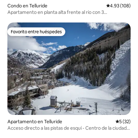
Condo en Telluride
Calificación pr
4.93 (108)
Apartamento en planta alta frente al río con 3
dormitorios, 2 baños, piscina y jacuzzi
Favorito entre huéspedes
Favorito entre huéspedes
Apartamento en Telluride
Calificaci
5 (32)
Acceso directo a las pistas de esquí - Centro de la ciudad -
Jacuzzi - A 30 segundos a pie del telesilla