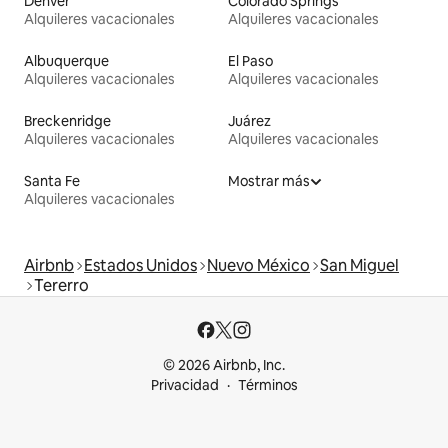
Denver
Colorado Springs
Alquileres vacacionales
Alquileres vacacionales
Albuquerque
El Paso
Alquileres vacacionales
Alquileres vacacionales
Breckenridge
Juárez
Alquileres vacacionales
Alquileres vacacionales
Santa Fe
Mostrar más
Alquileres vacacionales
Airbnb
Estados Unidos
Nuevo México
San Miguel
Tererro
© 2026 Airbnb, Inc.
Privacidad
Términos