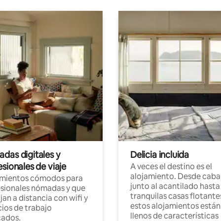
das digitales y
Delicia incluida
sionales de viaje
A veces el destino es el
alojamiento. Desde caba
amientos cómodos para
junto al acantilado hasta
sionales nómadas y que
tranquilas casas flotante
jan a distancia con wifi y
estos alojamientos están
ios de trabajo
llenos de características
cados.