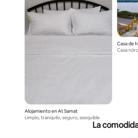
Casa de 
eang
Casa nór
Alojamiento en At Samat
Limpio, tranquilo, seguro, asequible
La comodidad