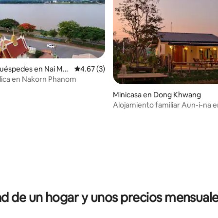
huéspedes en Nai Mu
Calificación promedio: 4.67 de 5, 3 reseñas
4.67 (3)
dica en Nakorn Phanom
Minicasa en Dong Khwang
Alojamiento familiar Aun-i-na 
Phanom (Aun-Guy, Aun-Jai)
 de un hogar y unos precios mensuale