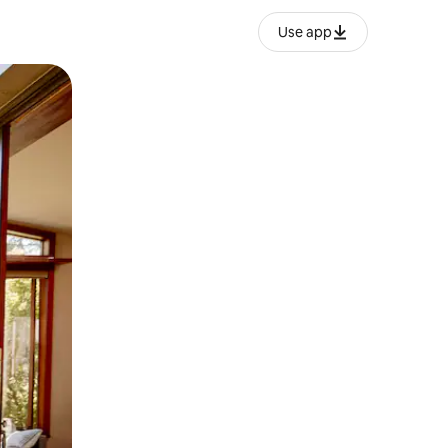
Use app
o o desliza el dedo.