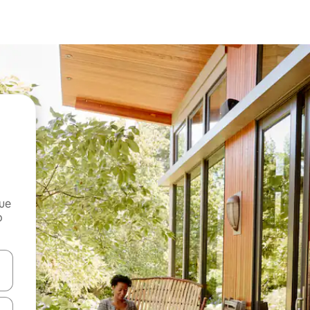
que
o
n las teclas de flecha hacia arriba y hacia abajo o explora con el tact