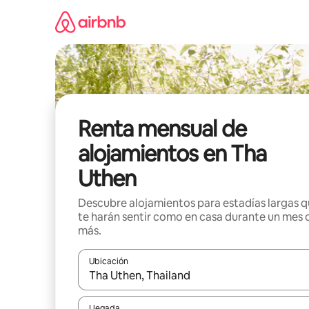
Omite
el
contenido
Renta mensual de
alojamientos en Tha
Uthen
Descubre alojamientos para estadías largas 
te harán sentir como en casa durante un mes 
más.
Ubicación
Cuando los resultados estén disponibles, navega co
Llegada