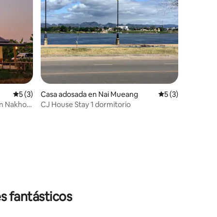
Calificación promedio: 5 de 5, 3 reseñas
5 (3)
Casa adosada en Nai Mueang
Calificación prom
5 (3)
en Nakhon
CJ House Stay 1 dormitorio
s fantásticos