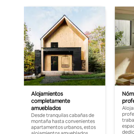
Alojamientos
Nóma
completamente
profe
amueblados
Aloj
profe
Desde tranquilas cabañas de
traba
montaña hasta convenientes
espac
apartamentos urbanos, estos
dedi
alojamientos amueblados