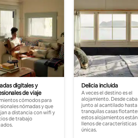
das digitales y
Delicia incluida
sionales de viaje
A veces el destino es el
alojamiento. Desde caba
amientos cómodos para
junto al acantilado hasta
sionales nómadas y que
tranquilas casas flotante
jan a distancia con wifi y
estos alojamientos están
ios de trabajo
llenos de características
cados.
únicas.