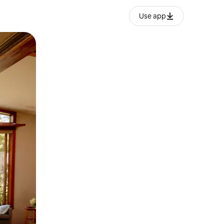
Use app
o o desliza el dedo.