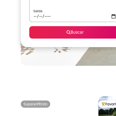
Salida
Buscar
Superanfitrión
Favor
Superanfitrión
Favorito