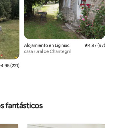
Alojamiento en Liginiac
Calificación promedio:
4.97 (97)
casa rural de Chantegril
alificación promedio: 4.95 de 5, 221 reseñas
4.95 (221)
s fantásticos