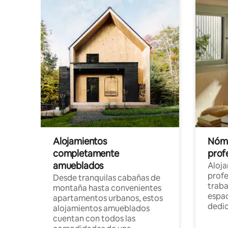
Alojamientos
Nóma
completamente
profe
amueblados
Aloj
profe
Desde tranquilas cabañas de
traba
montaña hasta convenientes
espac
apartamentos urbanos, estos
dedi
alojamientos amueblados
cuentan con todos las