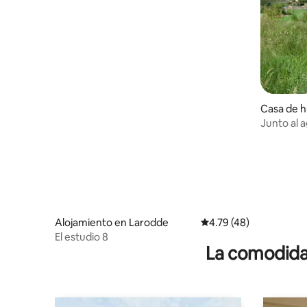
Casa de h
ux
Junto al a
Alojamiento en Larodde
Calificación promedio:
4.79 (48)
El estudio 8
La comodidad