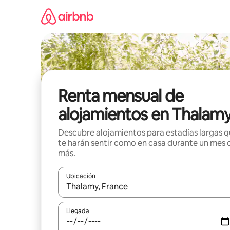
Omite
el
contenido
Renta mensual de
alojamientos en Thalam
Descubre alojamientos para estadías largas 
te harán sentir como en casa durante un mes 
más.
Ubicación
Cuando los resultados estén disponibles, navega co
Llegada