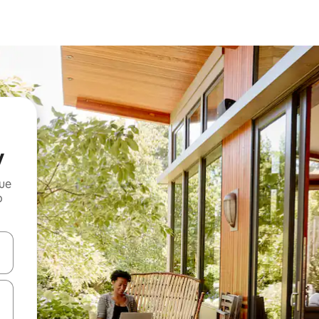
y
que
o
n las teclas de flecha hacia arriba y hacia abajo o explora con el tact