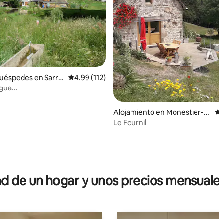
uéspedes en Sarro
Calificación promedio: 4.99 de 5, 112 reseñas
4.99 (112)
gua...
Alojamiento en Monestier-P
C
ort-Dieu
Le Fournil
 4.79 de 5, 48 reseñas
 de un hogar y unos precios mensuale