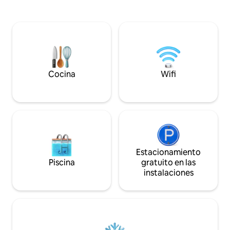
especiales, cumple
el año, amplia sala de juegos (piscina,
contratistas, desp
mesa de ping-pong, futbolín + TV de
vacaciones, tiemp
86 pulgadas + sofá cama), patio con
tiempo para relaja
parrilla Kamado Joe, wifi superrápido
bañera de hidroma
(fibra óptica de 1 GB) + Ethernet,
consultar la secció
sábanas y toallas de lujo con calidad
importantes» para
hotelera, estacionamiento para
sobre eventos y c
7 automóviles + cargador para vehículos
Cocina
Wifi
eléctricos. Ideal para escapadas de
mitad de semana. Fácil acceso
M20/M2/A249 + estación de tren
Bearsted cercana.
Estacionamiento
Piscina
gratuito en las
instalaciones