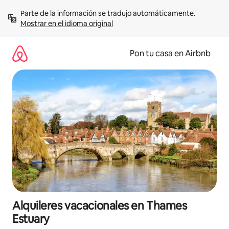
Omite
Parte de la información se tradujo automáticamente. 
el
Mostrar en el idioma original
contenido
Pon tu casa en Airbnb
Alquileres vacacionales en Thames
Estuary