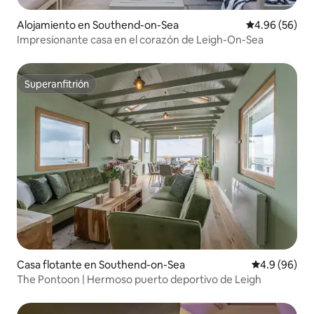
Alojamiento en Southend-on-Sea
Calificación p
4.96 (56)
Impresionante casa en el corazón de Leigh-On-Sea
Superanfitrión
Superanfitrión
Casa flotante en Southend-on-Sea
Calificación 
4.9 (96)
The Pontoon | Hermoso puerto deportivo de Leigh