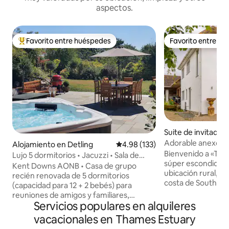
aspectos.
Favorito entre huéspedes
Favorito entre h
Favorito entre huéspedes preferido
Favorito entre h
Suite de invitados
Benfleet
Adorable anexo de
Alojamiento en Detling
Calificación promedio: 4.98 de 5
4.98 (133)
jacuzzi
Bienvenido a «The
Lujo 5 dormitorios • Jacuzzi • Sala de
súper escondida, 
juegos • Capacidad para 12 personas
Kent Downs AONB • Casa de grupo
ubicación rural, per
recién renovada de 5 dormitorios
costa de Southen
(capacidad para 12 + 2 bebés) para
Island», a 8 millas
reuniones de amigos y familiares,
solo 33 millas de 
Servicios populares en alquileres
cumpleaños y fines de semana de
la A13 y la A127. «
bodas. Opciones de dormitorio flexibles,
vacacionales en Thames Estuary
escenario perfect
jacuzzi privado con vistas durante todo