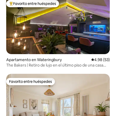
Favorito entre huéspedes
Favorito entre huéspedes preferido
Apartamento en Wateringbury
Calificación p
4.98 (53)
The Bakers | Retiro de lujo en el último piso de una casa
inteligente
Favorito entre huéspedes
Favorito entre huéspedes