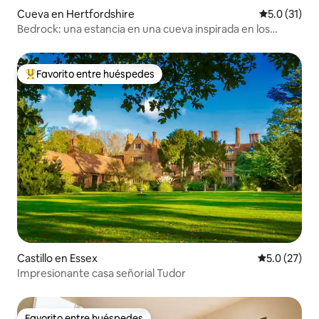
Cueva en Hertfordshire
Calificación
5.0 (31)
Bedrock: una estancia en una cueva inspirada en los
Picapiedra
Favorito entre huéspedes
Favorito entre huéspedes preferido
Castillo en Essex
Calificación
5.0 (27)
Impresionante casa señorial Tudor
Favorito entre huéspedes