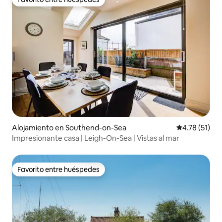
Favorito entre huéspedes
Alojamiento en Southend-on-Sea
Calificación 
4.78 (51)
Impresionante casa | Leigh-On-Sea | Vistas al mar
Favorito entre huéspedes
Favorito entre huéspedes