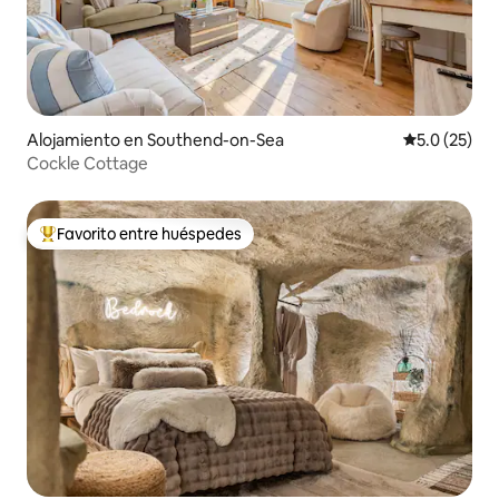
Alojamiento en Southend-on-Sea
Calificación
5.0 (25)
Cockle Cottage
Favorito entre huéspedes
Favorito entre huéspedes preferido