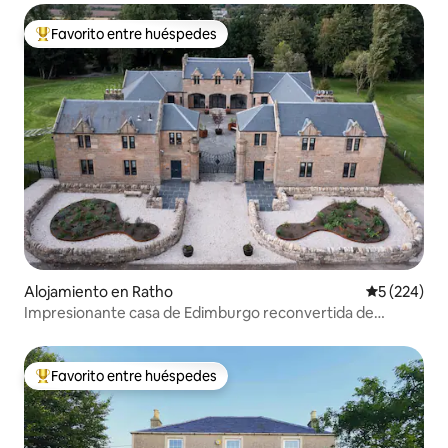
Favorito entre huéspedes
Favorito entre huéspedes preferido
Alojamiento en Ratho
Calificación
5 (224)
Impresionante casa de Edimburgo reconvertida de
establos de 1820
Favorito entre huéspedes
Favorito entre huéspedes preferido