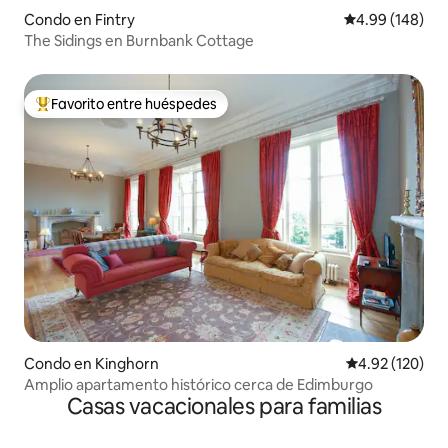
Condo en Fintry
Calificación pr
4.99 (148)
The Sidings en Burnbank Cottage
Favorito entre huéspedes
Favorito entre huéspedes preferido
Condo en Kinghorn
Calificación p
4.92 (120)
Amplio apartamento histórico cerca de Edimburgo
Casas vacacionales para familias