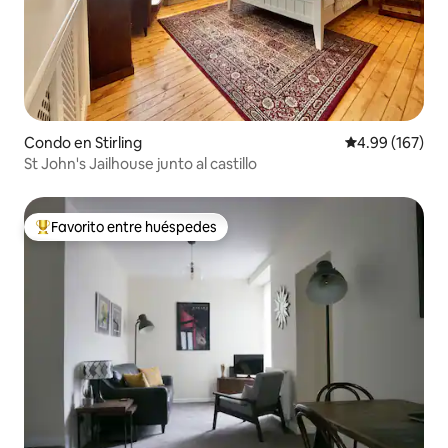
Condo en Stirling
Calificación pr
4.99 (167)
St John's Jailhouse junto al castillo
Favorito entre huéspedes
Favorito entre huéspedes preferido