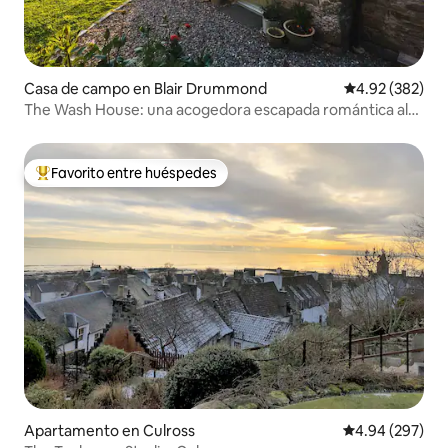
Casa de campo en Blair Drummond
Calificación pr
4.92 (382)
The Wash House: una acogedora escapada romántica al
campo
Favorito entre huéspedes
Favorito entre huéspedes preferido
Apartamento en Culross
Calificación pr
4.94 (297)