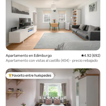
Apartamento en Edimburgo
Calificación pr
4.92 (692)
Apartamento con vistas al castillo (404) - precio rebajado
Favorito entre huéspedes
Favorito entre huéspedes preferido