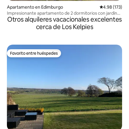
Apartamento en Edimburgo
Calificación p
4.98 (173)
Impresionante apartamento de 2 dormitorios con jardín
Otros alquileres vacacionales excelentes
en New Town
cerca de Los Kelpies
Favorito entre huéspedes
Favorito entre huéspedes