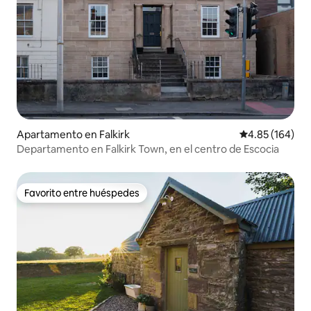
Apartamento en Falkirk
Calificación pr
4.85 (164)
Departamento en Falkirk Town, en el centro de Escocia
Favorito entre huéspedes
Favorito entre huéspedes