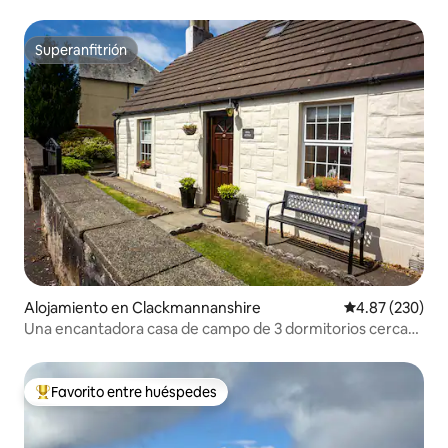
Superanfitrión
Superanfitrión
Alojamiento en Clackmannanshire
Calificación pr
4.87 (230)
Una encantadora casa de campo de 3 dormitorios cerca
de Stirling
Favorito entre huéspedes
Favorito entre huéspedes preferido