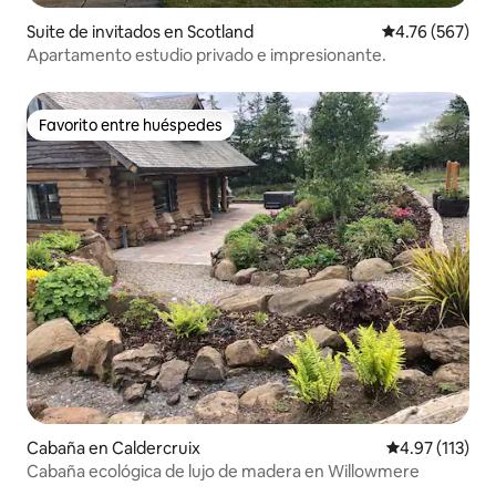
Suite de invitados en Scotland
Calificación pr
4.76 (567)
Apartamento estudio privado e impresionante.
Favorito entre huéspedes
Favorito entre huéspedes
Cabaña en Caldercruix
Calificación p
4.97 (113)
Cabaña ecológica de lujo de madera en Willowmere