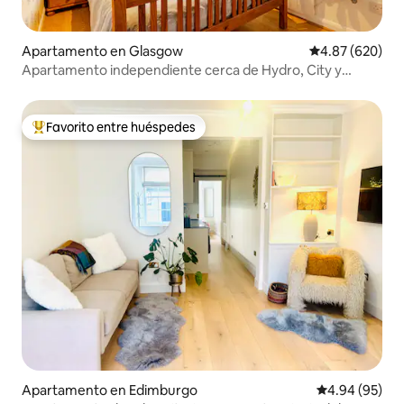
Apartamento en Glasgow
Calificación pr
4.87 (620)
Apartamento independiente cerca de Hydro, City y
Westend
Favorito entre huéspedes
Favorito entre huéspedes preferido
Apartamento en Edimburgo
Calificación p
4.94 (95)