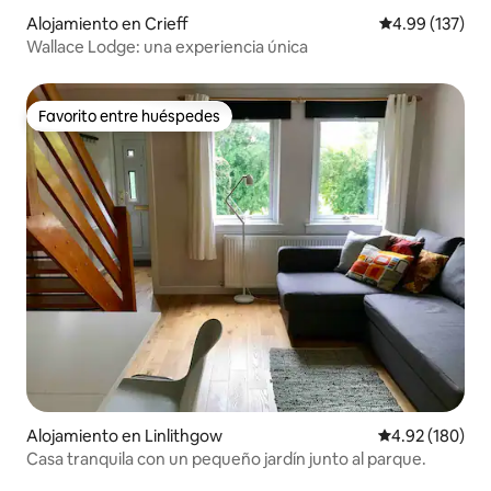
Alojamiento en Crieff
Calificación p
4.99 (137)
Wallace Lodge: una experiencia única
Favorito entre huéspedes
Favorito entre huéspedes
Alojamiento en Linlithgow
Calificación pr
4.92 (180)
Casa tranquila con un pequeño jardín junto al parque.