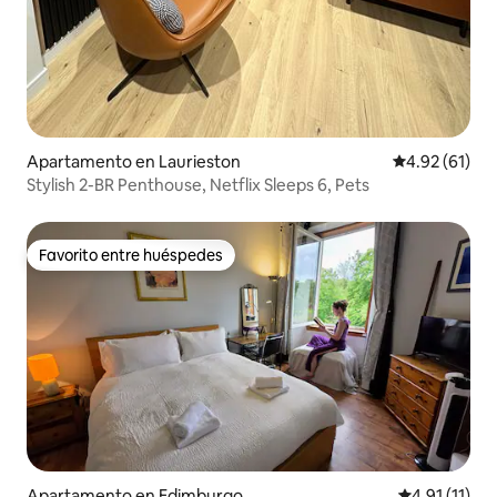
Apartamento en Laurieston
Calificación 
4.92 (61)
Stylish 2-BR Penthouse, Netflix Sleeps 6, Pets
Favorito entre huéspedes
Favorito entre huéspedes
Apartamento en Edimburgo
Calificación 
4.91 (11)