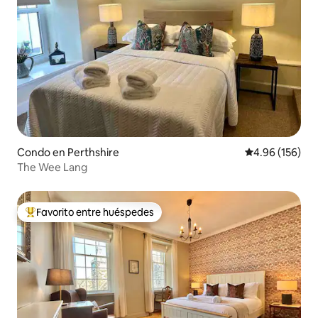
Condo en Perthshire
Calificación pr
4.96 (156)
The Wee Lang
Favorito entre huéspedes
Favorito entre huéspedes preferido