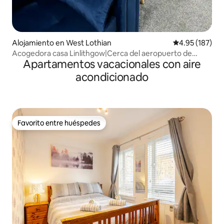
Alojamiento en West Lothian
Calificación p
4.95 (187)
Acogedora casa Linlithgow|Cerca del aeropuerto de
Apartamentos vacacionales con aire
Edi|Estacionamiento gratuito
acondicionado
Favorito entre huéspedes
Favorito entre huéspedes