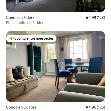
Condo en Falkirk
Calificación pr
4.99 (128)
El escondite de Falkirk
Favorito entre huéspedes
Favorito entre huéspedes preferido
Condo en Culross
Calificación pr
4.96 (126)