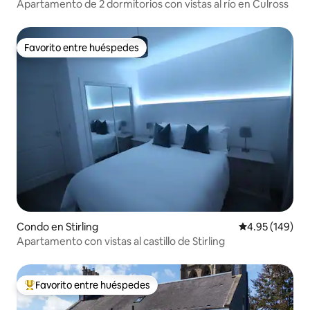
Apartamento de 2 dormitorios con vistas al río en Culross
Favorito entre huéspedes
Favorito entre huéspedes
Condo en Stirling
Calificación pr
4.95 (149)
Apartamento con vistas al castillo de Stirling
Favorito entre huéspedes
Favorito entre huéspedes preferido