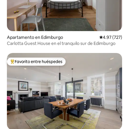
Apartamento en Edimburgo
Calificación pr
4.97 (727)
Carlotta Guest House en el tranquilo sur de Edimburgo
Favorito entre huéspedes
Favorito entre huéspedes preferido