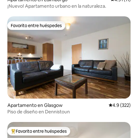
¡Nuevo! Apartamento urbano en la naturaleza.
Favorito entre huéspedes
Favorito entre huéspedes
Apartamento en Glasgow
Calificación 
4.9 (322)
Piso de diseño en Dennistoun
Favorito entre huéspedes
Favorito entre huéspedes preferido