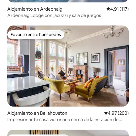
Alojamiento en Ardeonaig
Calificación p
4.91 (117)
Ardeonaig Lodge con jacuzzi y sala de juegos
Favorito entre huéspedes
Favorito entre huéspedes
Alojamiento en Bellahouston
Calificación pr
4.97 (200)
Impresionante casa victoriana cerca de la estación de
Dumbreck